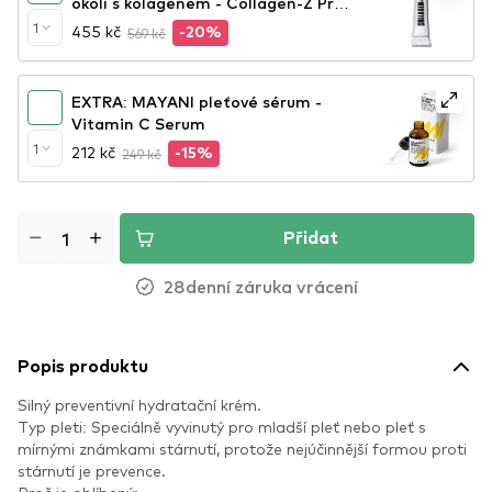
okolí s kolagenem - Collagen-Z Pre-
Empt Eye
1
455 kč
569 kč
-20%
EXTRA: MAYANI pleťové sérum -
Vitamin C Serum
1
212 kč
249 kč
-15%
Přidat
28denní záruka vrácení
Popis produktu
Silný preventivní hydratační krém.
Typ pleti: Speciálně vyvinutý pro mladší pleť nebo pleť s
mírnými známkami stárnutí, protože nejúčinnější formou proti
stárnutí je prevence.