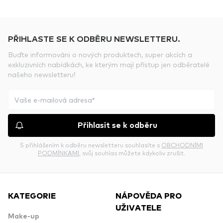
PŘIHLASTE SE K ODBĚRU NEWSLETTERU.
Buďte informováni o nových produktech, super akcích a
exkluzivních nabídkách, ke kterým mají přístup jen odběratelé
našeho newsletteru!
Přihlasit se k odběru
S přihlášením k odběru newsletteru souhlasíte s
OBCHODNÍMI
PODMÍNKAMI
, svůj souhlas můžete kdykoliv zrušit.
KATEGORIE
NÁPOVĚDA PRO
UŽIVATELE
Make-up