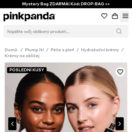
Mystery Bag ZDARMA! Kód: DROP-BAG >>
Domů
/
Plump It!
/
Péče o pleť
/
Hydratační krémy
/
Krémy na obličej
POSLEDNÍ KUSY