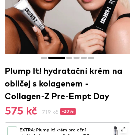
Plump It! hydratační krém na
obličej s kolagenem -
Collagen-Z Pre-Empt Day
575 kč
719 kč
-20%
EXTRA: Plump It! krém pro oční