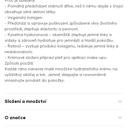
Proč je oblíbený:
- Pomáhá předcházet stárnutí dříve, než k němu dojde s trojicí
obsahuje silné aktivní látky.
- Veganský kolagen
- Předchází a opravuje poškození způsobené vlivy životního
prostředí, zlepšuje elasticitu a pevnost.
- Kyselina hyaluronová – okamžitě zlepšuje jemné linky a
vrásky a zároveň hydratuje pro jemnější a hladší pokožku.
- Retinol – zvyšuje produkci kolagenu, redukuje jemné linky a
nedokonalosti.
- Krémové složení připraví pleť pro aplikaci make-upu.
Způsob použití:
Každé ráno naneste malé množství hydratačního krému na
vyčištěný obličej a krk. Jemně vklepejte a rovnoměrně
vmasírujte produkt do pokožky.
Složení a množství
O značce