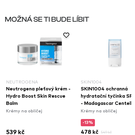
MOŽNÁ SE TI BUDE LÍBIT
NEUTROGENA
SKIN1004
Neutrogena pleťový krém -
SKIN1004 ochranná
Hydro Boost Skin Rescue
hydratační tyčinka SP
Balm
- Madagascar Centella
Krémy na obličej
Krémy na obličej
Hyalu-Cica Silky- Fit S
Stick
-13%
539 kč
478 kč
549 kč