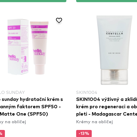
LO SUNDAY
SKIN1004
o sunday hydratační krém s
SKIN1004 výživný a zklidň
ranným faktorem SPF50 -
krém pro regeneraci a o
 Matte One (SPF50)
pleti - Madagascar Cente
y na obličej
Krémy na obličej
Soothing Cream (75ml)
%
-13%