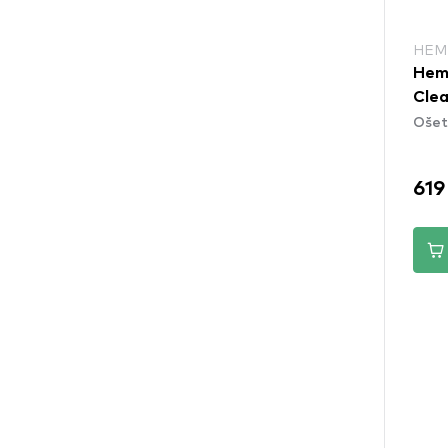
HEM
Hem
Clea
Ošet
619