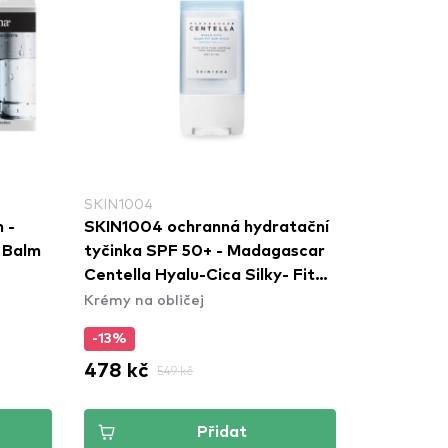
SKIN1004
 -
SKIN1004 ochranná hydratační
 Balm
tyčinka SPF 50+ - Madagascar
Centella Hyalu-Cica Silky- Fit
Krémy na obličej
Sun Stick
-13%
478 kč
549 kč
Přidat