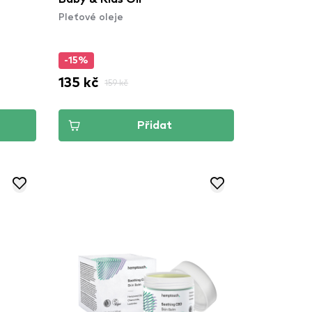
Pleťové oleje
-15%
135 kč
159 kč
Přidat