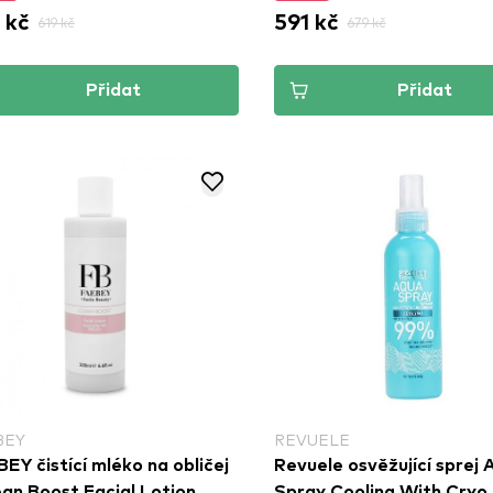
 kč
591 kč
619 kč
679 kč
Přidat
Přidat
BEY
REVUELE
EY čistící mléko na obličej
Revuele osvěžující sprej 
ean Boost Facial Lotion
Spray Cooling With Cryo