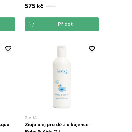
575 kč
719 kč
Přidat
ZIAJA
Aqua
Ziaja olej pro děti a kojence -
Baby & Kids Oil