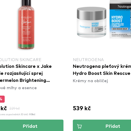
OLUTION SKINCARE
NEUTROGENA
lution Skincare x Jake
Neutrogena pleťový krém
e rozjasňující sprej
Hydro Boost Skin Rescue
Krémy na obličej
rmelon Brightening
ové mlhy a esence
ence Spray
%
 kč
539 kč
229 kč
cena za posledních 30 dnů:
115kč
Přidat
Přidat