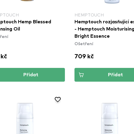
PTOUCH
HEMPTOUCH
ptouch Hemp Blessed
Hemptouch rozjasňující 
nsing Oil
- Hemptouch Moisturisin
ření
Bright Essence
Ošetření
 kč
709 kč
Přidat
Přidat