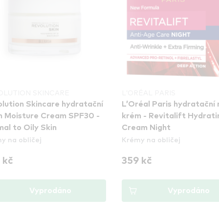
OLUTION SKINCARE
L’ORÉAL PARIS
lution Skincare hydratační
L’Oréal Paris hydratační 
m Moisture Cream SPF30 -
krém - Revitalift Hydrati
al to Oily Skin
Cream Night
y na obličej
Krémy na obličej
 kč
359 kč
Vyprodáno
Vyprodáno