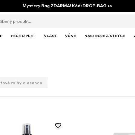
Mystery Bag ZDARMA! Kód: DROP-BAG >>
P
PÉČE O PLEŤ
VLASY
VŮNĚ
NÁSTROJE A ŠTĚTCE
eťové mlhy a esence