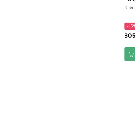
Krém
-15
305