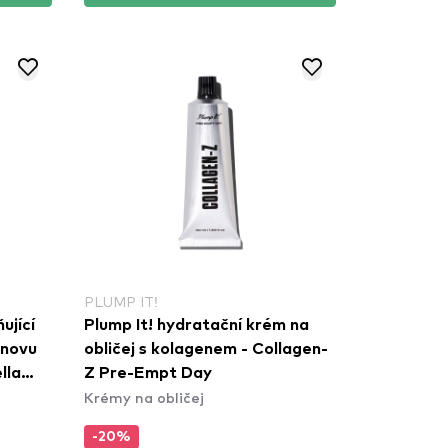
PLUMP IT!
ující
Plump It! hydratační krém na
bnovu
obličej s kolagenem - Collagen-
lla
Z Pre-Empt Day
Krémy na obličej
-20%