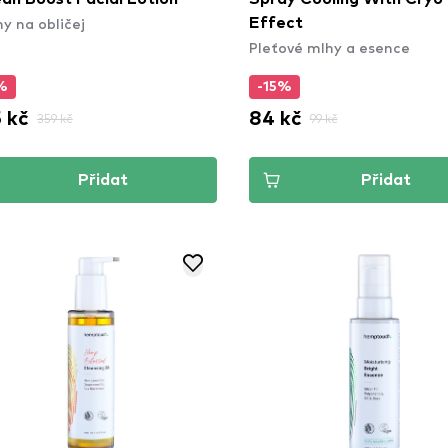
y na obličej
Effect
Pleťové mlhy a esence
%
-15%
 kč
84 kč
359 kč
99 kč
Přidat
Přidat