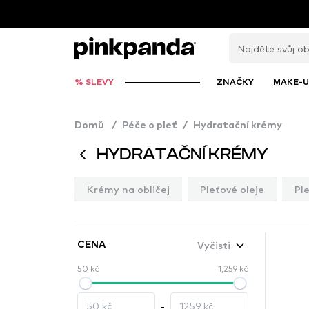
% SLEVY
ZNAČKY
MAKE-U
Domů
/
Péče o pleť
/
Hydratační krémy
HYDRATAČNÍ KRÉMY
Krémy na obličej
Pleťové oleje
Pl
Vyčisti
CENA
50 kč
1,259 kč
-