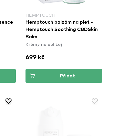
HEMPTOUCH
esence
Hemptouch balzám na pleť -
g
Hemptouch Soothing CBDSkin
Balm
Krémy na obličej
699 kč
Přidat