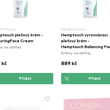
PTOUCH
HEMPTOUCH
touch pleťový krém -
Hemptouch vyrovnávací
turingFace Cream
pleťový krém -
y na obličej
Hemptouch Balancing Fa
Krémy na obličej
Cream
 kč
889 kč
Přidat
Přidat