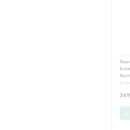
REV
Revo
kré
Norm
Krém
369