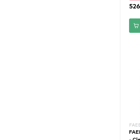
526
FAE
FAEB
- Cl