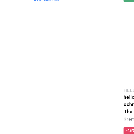
HEL
hell
och
The
Krém
-15