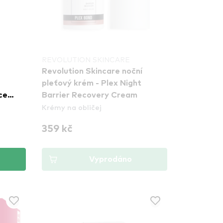
REVOLUTION SKINCARE
Revolution Skincare noční
pleťový krém - Plex Night
ce
Barrier Recovery Cream
Krémy na obličej
359 kč
Vyprodáno