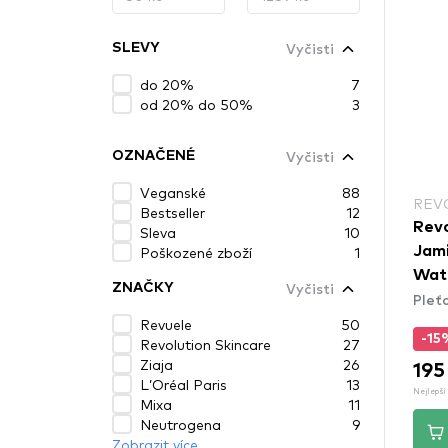
Vyčisti
SLEVY
do 20%
7
od 20% do 50%
3
Vyčisti
OZNAČENÉ
Veganské
88
REV
Bestseller
12
Revo
Sleva
10
Poškozené zboží
1
Jami
Wate
Vyčisti
ZNAČKY
Pleť
Ess
Revuele
50
-15
Revolution Skincare
27
Ziaja
26
195
L’Oréal Paris
13
Nejlepší 
Mixa
11
Neutrogena
9
Zobrazit více