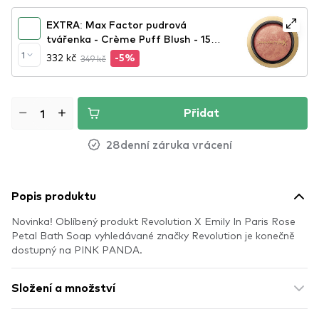
Shampoo
EXTRA: Max Factor pudrová
tvářenka - Crème Puff Blush - 15
Seductive Pink
1
332 kč
349 kč
-5%
Přidat
28denní záruka vrácení
Popis produktu
Novinka! Oblíbený produkt Revolution X Emily In Paris Rose
Petal Bath Soap vyhledávané značky Revolution je konečně
dostupný na PINK PANDA.
Složení a množství