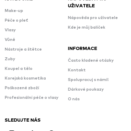
UŽIVATELE
Make-up
Nápověda pro uživatele
Péče o pleť
Kde je můj balíček
Vlasy
Vůně
INFORMACE
Nástroje a štětce
Zuby
Často kladené otázky
Koupel a tělo
Kontakt
Korejská kosmetika
Spolupracuj s námi!
Poškozené zboží
Dárkové poukazy
Profesionální péče o vlasy
O nás
SLEDUJTE NÁS