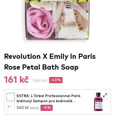
Revolution X Emily In Paris
Rose Petal Bath Soap
161 kč
269 kč
-40%
EXTRA: L'Oréal Professionnel Paris
krémový šampon pro kudrnaté
vlasy - Curl Expression Intense
1
560 kč
659 kč
-15%
Moisturizing Cleansing Cream