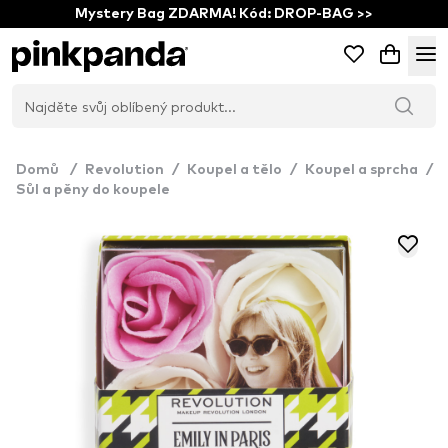
Mystery Bag ZDARMA! Kód: DROP-BAG >>
Domů
/
Revolution
/
Koupel a tělo
/
Koupel a sprcha
/
Sůl a pěny do koupele