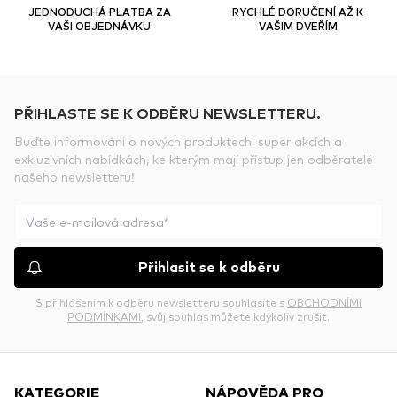
JEDNODUCHÁ PLATBA ZA
RYCHLÉ DORUČENÍ AŽ K
VAŠI OBJEDNÁVKU
VAŠIM DVEŘÍM
PŘIHLASTE SE K ODBĚRU NEWSLETTERU.
Buďte informováni o nových produktech, super akcích a
exkluzivních nabídkách, ke kterým mají přístup jen odběratelé
našeho newsletteru!
Přihlasit se k odběru
S přihlášením k odběru newsletteru souhlasíte s
OBCHODNÍMI
PODMÍNKAMI
, svůj souhlas můžete kdykoliv zrušit.
KATEGORIE
NÁPOVĚDA PRO