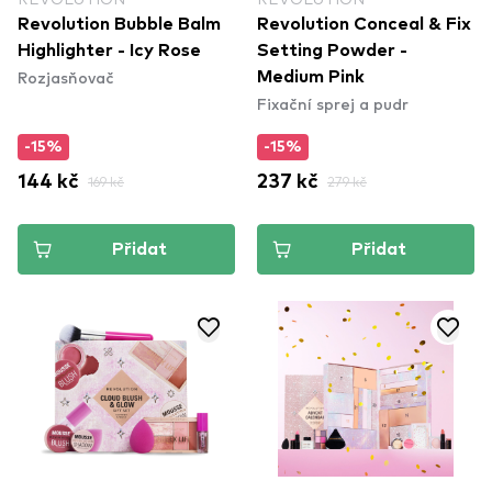
Revolution Bubble Balm
Revolution Conceal & Fix
Highlighter - Icy Rose
Setting Powder -
Rozjasňovač
Medium Pink
Fixační sprej a pudr
-15%
-15%
144 kč
169 kč
237 kč
279 kč
Přidat
Přidat