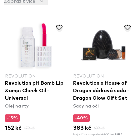
Zobrazit více
Makeup revoluce je tady – zapojte se do ní i vy!
REVOLUTION
REVOLUTION
Revolution pH Bomb Lip
Revolution x House of
&amp; Cheek Oil -
Dragon dárková sada -
Universal
Dragon Glow Gift Set
Olej na rty
Sady na oči
-15%
-40%
152 kč
179 kč
383 kč
639 kč
Nejlepší cena za posledních 30 dnů:
383kč