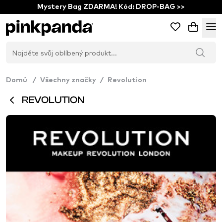
Mystery Bag ZDARMA! Kód: DROP-BAG >>
Domů
/
Všechny značky
/
Revolution
REVOLUTION