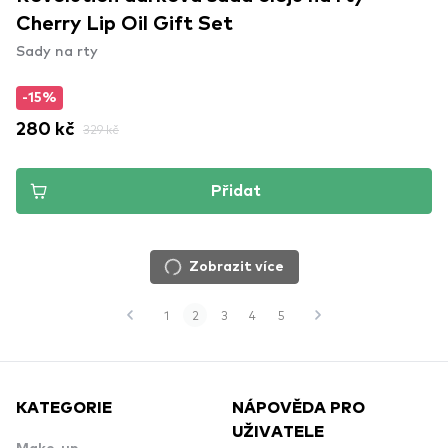
Cherry Lip Oil Gift Set
Sady na rty
-15%
280 kč
329 kč
Přidat
Zobrazit více
1
2
3
4
5
KATEGORIE
NÁPOVĚDA PRO
UŽIVATELE