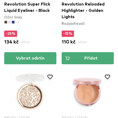
Revolution Super Flick
Revolution Reloaded
Liquid Eyeliner - Black
Highlighter - Golden
Oční linky
Lights
+3
Rozjasňovač
-25%
-15%
134 kč
179 kč
110 kč
129 kč
Vybrat odstín
Přidat
REVOLUTION
REVOLUTION