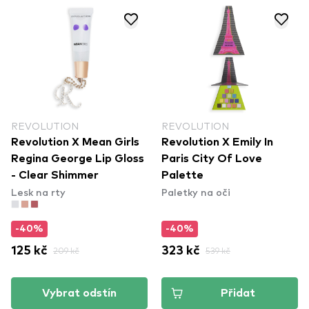
REVOLUTION
REVOLUTION
Revolution X Mean Girls
Revolution X Emily In
Regina George Lip Gloss
Paris City Of Love
- Clear Shimmer
Palette
Lesk na rty
Paletky na oči
-40%
-40%
125 kč
209 kč
323 kč
539 kč
Vybrat odstín
Přidat