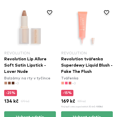
REVOLUTION
REVOLUTION
Revolution Lip Allure
Revolution tvářenka
Soft Satin Lipstick -
Superdewy Liquid Blush -
Lover Nude
Fake The Flush
Balzámy na rty v tyčince
Tvářenka
+3
+3
-25%
-15%
134 kč
179 kč
169 kč
199 kč
Nejlepší cena za posledních 30 dnů:
100kč