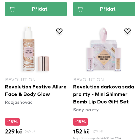
Přidat
Přidat
REVOLUTION
REVOLUTION
Revolution Festive Allure
Revolution dárková sada
Face & Body Glow
pro rty - Mini Shimmer
Rozjasňovač
Bomb Lip Duo Gift Set
Sady na rty
-15%
-15%
229 kč
269 kč
152 kč
179 kč
Nejlepší cena za posledních 30 dnů:
90kč