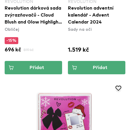
REVOLUTION
REVOLUTION
Revolution dárková sada
Revolution adventní
zvýrazňovačů - Cloud
kalendář - Advent
Blush and Glow Highlight
Calendar 2024
Obličej
Sady na oči
Gift Set
-15%
1.519 kč
696 kč
819 kč
Přidat
Přidat