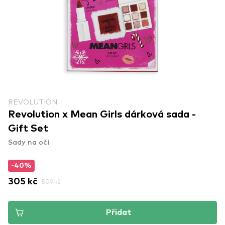
REVOLUTION
Revolution x Mean Girls dárková sada -
Gift Set
Sady na oči
-40%
305 kč
509 kč
Přidat