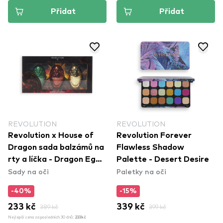
Přidat
Přidat
REVOLUTION
REVOLUTION
Revolution x House of
Revolution Forever
Dragon sada balzámů na
Flawless Shadow
rty a líčka - Dragon Egg
Palette - Desert Desire
Sady na oči
Paletky na oči
Lip and Cheek Balm Set
-40%
-15%
233 kč
389 kč
339 kč
399 kč
Nejlepší cena za posledních 30 dnů:
233kč