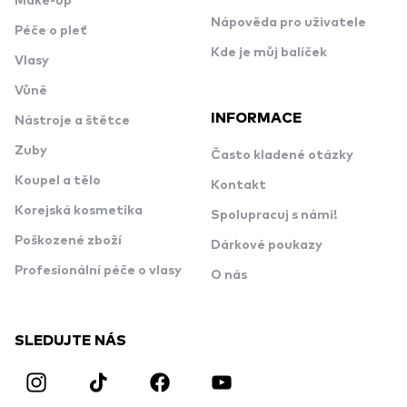
Make-up
Nápověda pro uživatele
Péče o pleť
Kde je můj balíček
Vlasy
Vůně
INFORMACE
Nástroje a štětce
Zuby
Často kladené otázky
Koupel a tělo
Kontakt
Korejská kosmetika
Spolupracuj s námi!
Poškozené zboží
Dárkové poukazy
Profesionální péče o vlasy
O nás
SLEDUJTE NÁS