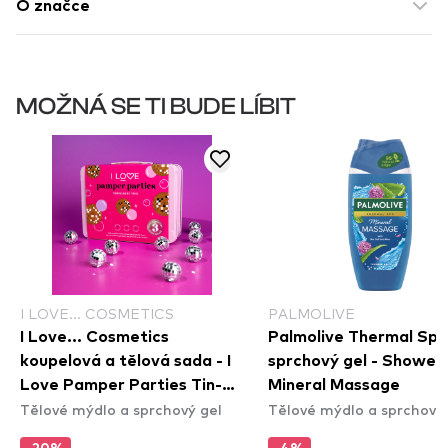
O značce
MOŽNÁ SE TI BUDE LÍBIT
I LOVE... COSMETICS
PALMOLIVE
I Love... Cosmetics
Palmolive Thermal Spa
koupelová a tělová sada - I
sprchový gel - Shower 
Love Pamper Parties Tin-
Mineral Massage
Tělové mýdlo a sprchový gel
Tělové mýdlo a sprchový 
Dulgent Trio