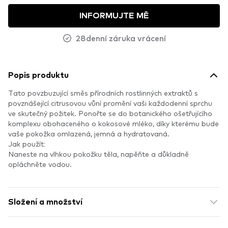
INFORMUJTE MĚ
28denní záruka vrácení
Popis produktu
Tato povzbuzující směs přírodních rostlinných extraktů s
povznášející citrusovou vůní promění vaši každodenní sprchu
ve skutečný požitek. Ponořte se do botanického ošetřujícího
komplexu obohaceného o kokosové mléko, díky kterému bude
vaše pokožka omlazená, jemná a hydratovaná.
Jak použít:
Naneste na vlhkou pokožku těla, napěňte a důkladně
opláchněte vodou.
Složení a množství