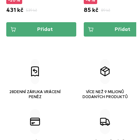
-20%
-4%
431 kč
539 kč
85 kč
89 kč
Přidat
Přidat
28DENNÍ ZÁRUKA VRÁCENÍ
VÍCE NEŽ 9 MILIONŮ
PENĚZ
DODANÝCH PRODUKTŮ