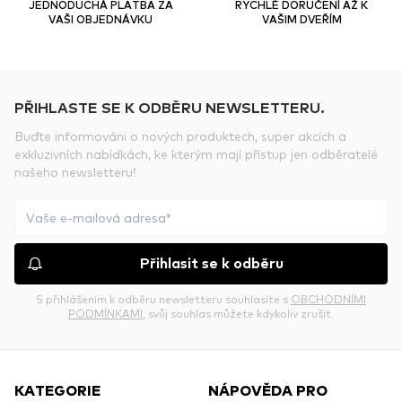
JEDNODUCHÁ PLATBA ZA
RYCHLÉ DORUČENÍ AŽ K
VAŠI OBJEDNÁVKU
VAŠIM DVEŘÍM
PŘIHLASTE SE K ODBĚRU NEWSLETTERU.
Buďte informováni o nových produktech, super akcích a
exkluzivních nabídkách, ke kterým mají přístup jen odběratelé
našeho newsletteru!
Přihlasit se k odběru
S přihlášením k odběru newsletteru souhlasíte s
OBCHODNÍMI
PODMÍNKAMI
, svůj souhlas můžete kdykoliv zrušit.
KATEGORIE
NÁPOVĚDA PRO