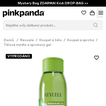
Mystery Bag ZDARMA! Kód: DROP-BAG >>
Domů
/
Revuele
/
Koupel a tělo
/
Koupel a sprcha
/
Tělové mýdlo a sprchový gel
VYPRODÁNO