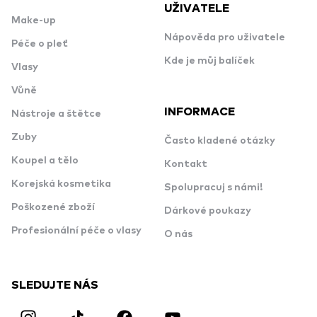
UŽIVATELE
Make-up
Nápověda pro uživatele
Péče o pleť
Kde je můj balíček
Vlasy
Vůně
INFORMACE
Nástroje a štětce
Zuby
Často kladené otázky
Koupel a tělo
Kontakt
Korejská kosmetika
Spolupracuj s námi!
Poškozené zboží
Dárkové poukazy
Profesionální péče o vlasy
O nás
SLEDUJTE NÁS