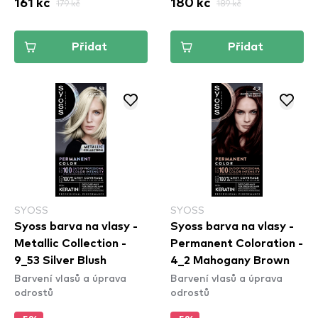
161 kč
179 kč
180 kč
189 kč
Přidat
Přidat
SYOSS
SYOSS
Syoss barva na vlasy -
Syoss barva na vlasy -
Metallic Collection -
Permanent Coloration -
9_53 Silver Blush
4_2 Mahogany Brown
Barvení vlasů a úprava
Barvení vlasů a úprava
odrostů
odrostů