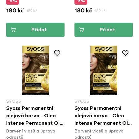
-5%
-5%
180 kč
189 kč
180 kč
189 kč
Přidat
Přidat
SYOSS
SYOSS
Syoss Permanentní
Syoss Permanentní
olejová barva - Oleo
olejová barva - Oleo
Intense Permanent Oil
Intense Permanent Oil
Barvení vlasů a úprava
Barvení vlasů a úprava
Color - 6-80 Hezelnut
Color - 4-60 Gold
odrostů
odrostů
Blond
Brown