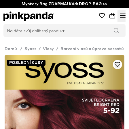
Mystery Bag ZDARMA! Kód: DROP-BAG >>
Domů
/
Syoss
/
Vlasy
/
Barvení vlasů a úprava odrostů
POSLEDNÍ KUSY