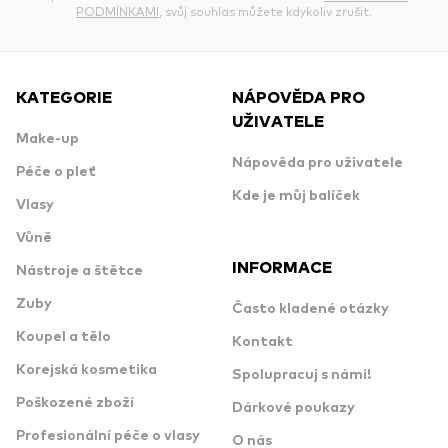
PODMÍNKAMI
, svůj souhlas můžete kdykoliv zrušit.
KATEGORIE
NÁPOVĚDA PRO
UŽIVATELE
Make-up
Nápověda pro uživatele
Péče o pleť
Kde je můj balíček
Vlasy
Vůně
INFORMACE
Nástroje a štětce
Zuby
Často kladené otázky
Koupel a tělo
Kontakt
Korejská kosmetika
Spolupracuj s námi!
Poškozené zboží
Dárkové poukazy
Profesionální péče o vlasy
O nás