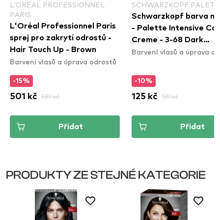
L'ORÉAL PROFESSIONNEL
SCHWARZKOPF PALETT
PARIS
Schwarzkopf barva na
L'Oréal Professionnel Paris
- Palette Intensive Col
sprej pro zakrytí odrostů -
Creme - 3-68 Dark
Hair Touch Up - Brown
Barvení vlasů a úprava o
Mahogany
Barvení vlasů a úprava odrostů
-15%
-10%
501 kč
589 kč
125 kč
139 kč
Přidat
Přidat
PRODUKTY ZE STEJNÉ KATEGORIE