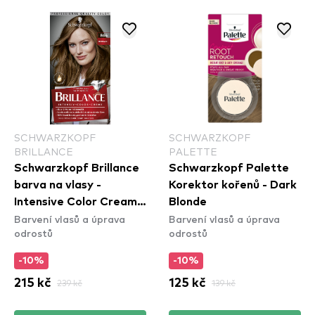
SCHWARZKOPF
SCHWARZKOPF
BRILLANCE
PALETTE
Schwarzkopf Brillance
Schwarzkopf Palette
barva na vlasy -
Korektor kořenů - Dark
Intensive Color Cream -
Blonde
Barvení vlasů a úprava
Barvení vlasů a úprava
864 Fawn
odrostů
odrostů
-10%
-10%
215 kč
239 kč
125 kč
139 kč