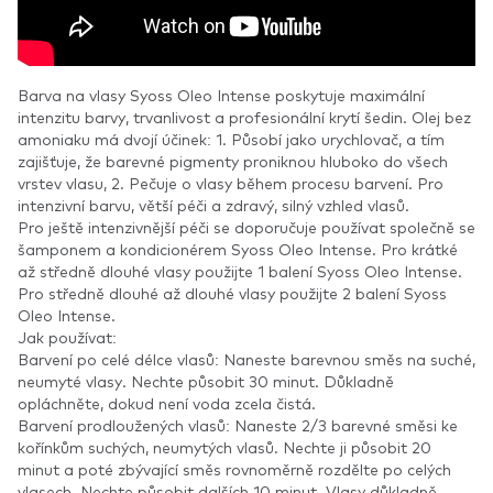
Barva na vlasy Syoss Oleo Intense poskytuje maximální
intenzitu barvy, trvanlivost a profesionální krytí šedin. Olej bez
amoniaku má dvojí účinek: 1. Působí jako urychlovač, a tím
zajišťuje, že barevné pigmenty proniknou hluboko do všech
vrstev vlasu, 2. Pečuje o vlasy během procesu barvení. Pro
intenzivní barvu, větší péči a zdravý, silný vzhled vlasů.
Pro ještě intenzivnější péči se doporučuje používat společně se
šamponem a kondicionérem Syoss Oleo Intense. Pro krátké
až středně dlouhé vlasy použijte 1 balení Syoss Oleo Intense.
Pro středně dlouhé až dlouhé vlasy použijte 2 balení Syoss
Oleo Intense.
Jak používat:
Barvení po celé délce vlasů: Naneste barevnou směs na suché,
neumyté vlasy. Nechte působit 30 minut. Důkladně
opláchněte, dokud není voda zcela čistá.
Barvení prodloužených vlasů: Naneste 2/3 barevné směsi ke
kořínkům suchých, neumytých vlasů. Nechte ji působit 20
minut a poté zbývající směs rovnoměrně rozdělte po celých
vlasech. Nechte působit dalších 10 minut. Vlasy důkladně