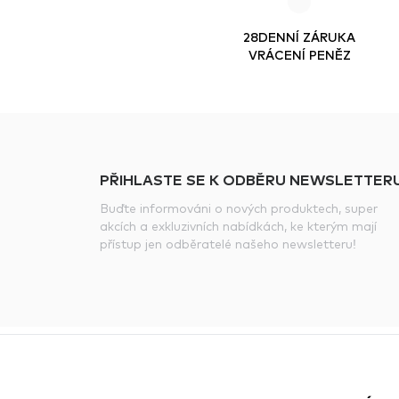
28DENNÍ ZÁRUKA
VRÁCENÍ PENĚZ
PŘIHLASTE SE K ODBĚRU NEWSLETTERU
Buďte informováni o nových produktech, super
akcích a exkluzivních nabídkách, ke kterým mají
přístup jen odběratelé našeho newsletteru!