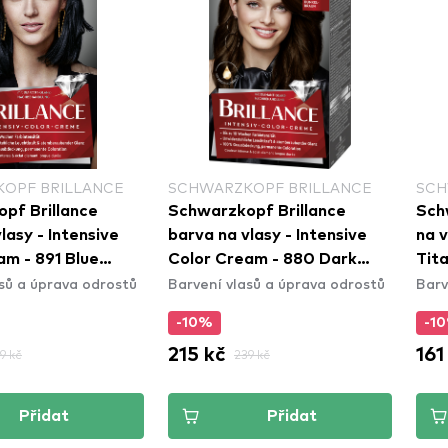
OPF BRILLANCE
SCHWARZKOPF PALETTE
SCH
pf Brillance
Schwarzkopf Palette barva
Sch
lasy - Intensive
na vlasy - Deluxe - 11-11 Ultra
na v
am - 880 Dark
Titanium
Gol
sů a úprava odrostů
Barvení vlasů a úprava odrostů
Barv
-10%
-1
161 kč
161
9 kč
179 kč
Přidat
Přidat