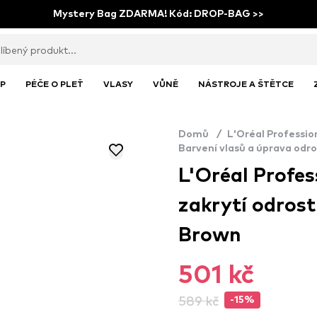
Mystery Bag ZDARMA! Kód: DROP-BAG >>
P
PÉČE O PLEŤ
VLASY
VŮNĚ
NÁSTROJE A ŠTĚTCE
Domů
/
L'Oréal Professio
Barvení vlasů a úprava odr
L'Oréal Profes
zakrytí odrost
Brown
501 kč
589 kč
-15%