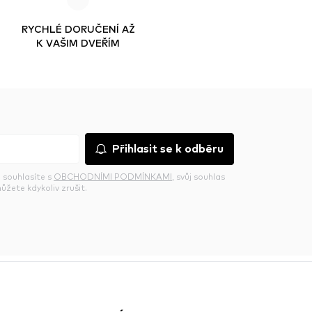
RYCHLÉ DORUČENÍ AŽ
K VAŠIM DVEŘÍM
Přihlasit se k odběru
 souhlasíte s
OBCHODNÍMI PODMÍNKAMI
, svůj souhlas
ůžete kdykoliv zrušit.