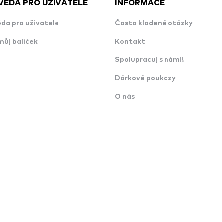
VĚDA PRO UŽIVATELE
INFORMACE
da pro uživatele
Často kladené otázky
můj balíček
Kontakt
Spolupracuj s námi!
Dárkové poukazy
O nás