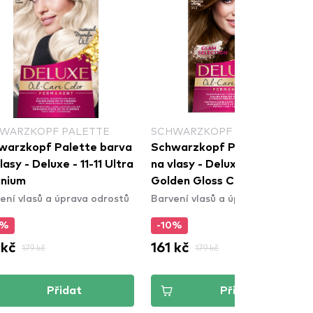
WARZKOPF PALETTE
SYOSS
warzkopf Palette barva
Syoss barva na vlasy -
lasy - Deluxe - 5-5
Permanent Coloration -
den Gloss Caramel
12_59 Cool Platinum Blond
ení vlasů a úprava odrostů
Barvení vlasů a úprava odrostů
0%
-5%
 kč
180 kč
179 kč
189 kč
Přidat
Přidat