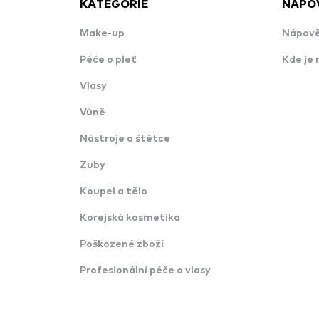
KATEGORIE
NÁPO
Make-up
Nápově
Péče o pleť
Kde je 
Vlasy
Vůně
Nástroje a štětce
Zuby
Koupel a tělo
Korejská kosmetika
Poškozené zboží
Profesionální péče o vlasy