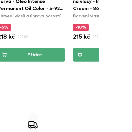
barva - Oleo Intense
na vlasy - Intensive Color
Permanent Oil Color - 5-92
Cream - 864 Fawn
arvení vlasů a úprava odrostů
Barvení vlasů a úprava odro
Bright Red
-5%
-10%
218 kč
215 kč
229 kč
239 kč
Přidat
Přidat