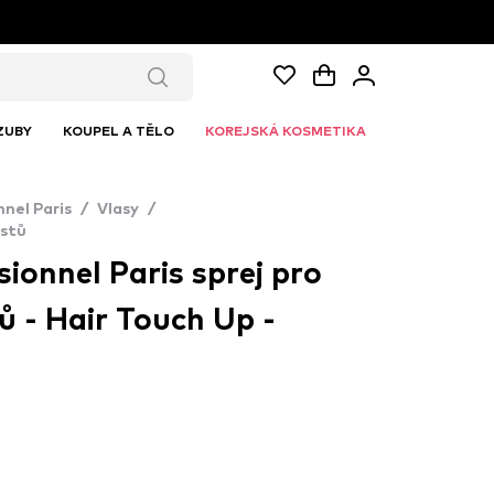
ZUBY
KOUPEL A TĚLO
KOREJSKÁ KOSMETIKA
nnel Paris
/
Vlasy
/
ostů
sionnel Paris sprej pro
ů - Hair Touch Up -