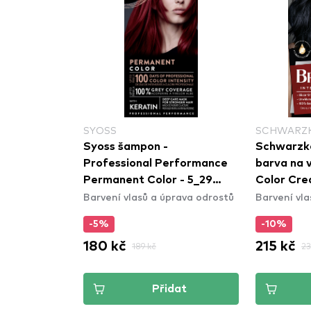
SCHWARZKOPF BRILLANCE
SCHWARZK
Schwarzkopf Brillance
Schwarzko
erformance
barva na vlasy - Intensive
barva na v
 - 5_29
Color Cream - 891 Blue
Color Cre
prava odrostů
Barvení vlasů a úprava odrostů
Barvení vla
Black
Brown
-10%
-10%
215 kč
215 kč
239 kč
23
dat
Přidat