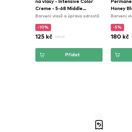
na vlasy - Intensive Color
Permanen
Creme - 5-68 Middle
Honey Bl
Barvení vlasů a úprava odrostů
Barvení v
Chestnut
-10%
-5%
125 kč
180 kč
139 kč
Přidat