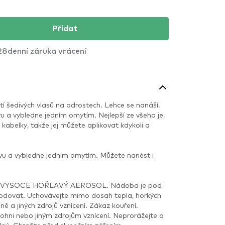
Přidat
28denní záruka vrácení
ytí šedivých vlasů na odrostech. Lehce se nanáší,
u a vybledne jedním omytím. Nejlepší ze všeho je,
kabelky, takže jej můžete aplikovat kdykoli a
vu a vybledne jedním omytím. Můžete nanést i
VYSOCE HOŘLAVÝ AEROSOL. Nádoba je pod
lodovat. Uchovávejte mimo dosah tepla, horkých
ně a jiných zdrojů vznícení. Zákaz kouření.
 ohni nebo jiným zdrojům vznícení. Neprorážejte a