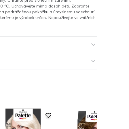
zdný. Chraňte před slunečním zářením.
0 °C. Uchovávejte mimo dosah dětí. Zabraňte
 na podrážděnou pokožku a úmyslnému vdechnutí.
kterému je výrobek určen. Nepoužívejte ve vnitřních