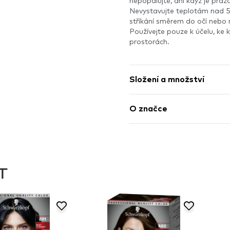
nepopalujte, ani když je prá
Nevystavujte teplotám nad 5
stříkání směrem do očí nebo
Používejte pouze k účelu, ke 
prostorách.
Složení a množství
O značce
T