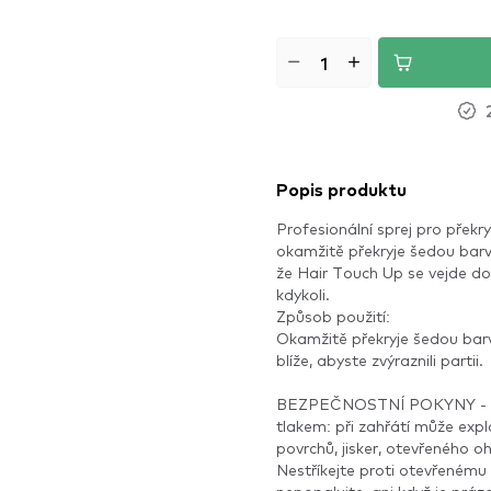
Popis produktu
Profesionální sprej pro překr
okamžitě překryje šedou barv
že Hair Touch Up se vejde do 
kdykoli.
Způsob použití:
Okamžitě překryje šedou bar
blíže, abyste zvýraznili partii.
BEZPEČNOSTNÍ POKYNY - 
tlakem: při zahřátí může exp
povrchů, jisker, otevřeného oh
Nestříkejte proti otevřenému