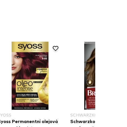
SYOSS
SCHWARZKOPF BRILLANC
Syoss Permanentní olejová
Schwarzkopf Brillance b