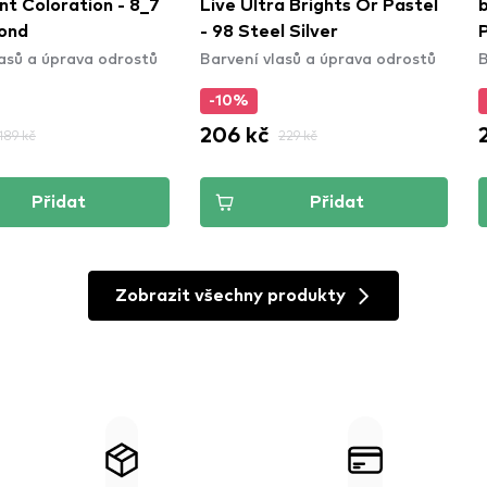
t Coloration - 8_7
Live Ultra Brights Or Pastel
ond
- 98 Steel Silver
lasů a úprava odrostů
Barvení vlasů a úprava odrostů
B
-10%
206 kč
189 kč
229 kč
Přidat
Přidat
Zobrazit všechny produkty