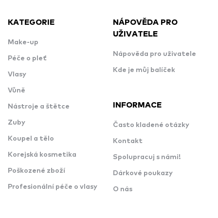
KATEGORIE
NÁPOVĚDA PRO
UŽIVATELE
Make-up
Nápověda pro uživatele
Péče o pleť
Kde je můj balíček
Vlasy
Vůně
INFORMACE
Nástroje a štětce
Zuby
Často kladené otázky
Koupel a tělo
Kontakt
Korejská kosmetika
Spolupracuj s námi!
Poškozené zboží
Dárkové poukazy
Profesionální péče o vlasy
O nás