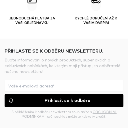
JEDNODUCHÁ PLATBA ZA
RYCHLÉ DORUČENÍ AŽ K
VAŠI OBJEDNÁVKU
VAŠIM DVEŘÍM
PŘIHLASTE SE K ODBĚRU NEWSLETTERU.
Buďte informováni o nových produktech, super akcích a
exkluzivních nabídkách, ke kterým mají přístup jen odběratelé
našeho newsletteru!
Přihlasit se k odběru
S přihlášením k odběru newsletteru souhlasíte s
OBCHODNÍMI
PODMÍNKAMI
, svůj souhlas můžete kdykoliv zrušit.