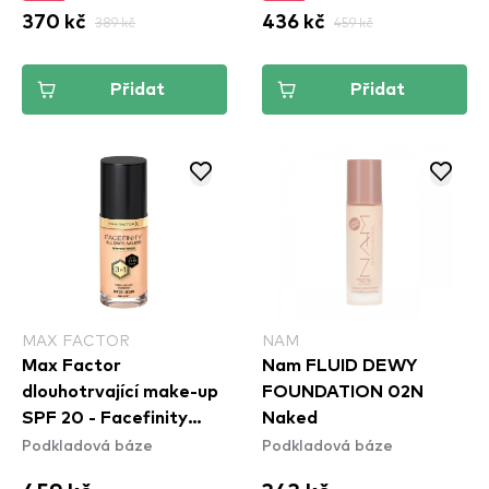
370 kč
389 kč
436 kč
459 kč
Přidat
Přidat
MAX FACTOR
NAM
Max Factor
Nam FLUID DEWY
dlouhotrvající make-up
FOUNDATION 02N
SPF 20 - Facefinity
Naked
Podkladová báze
Podkladová báze
Foundation - N42 Ivory