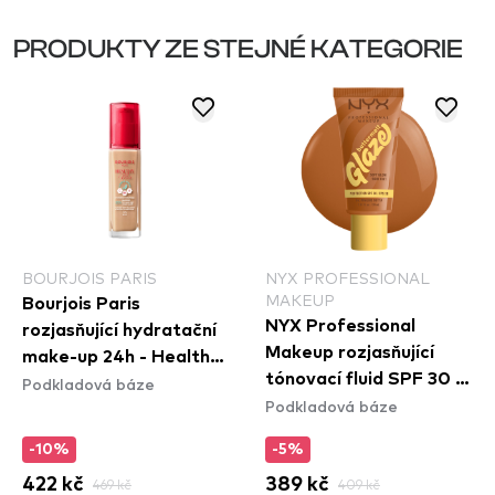
PRODUKTY ZE STEJNÉ KATEGORIE
BOURJOIS PARIS
NYX PROFESSIONAL
MAKEUP
Bourjois Paris
NYX Professional
rozjasňující hydratační
Makeup rozjasňující
make-up 24h - Healthy
tónovací fluid SPF 30 -
Podkladová báze
Mix Clean Foundation -
Podkladová báze
Buttermelt Glaze Soft
54N Beige
Glow Skin Tint SPF30 -
-10%
-5%
Praline Butta
422 kč
469 kč
389 kč
409 kč