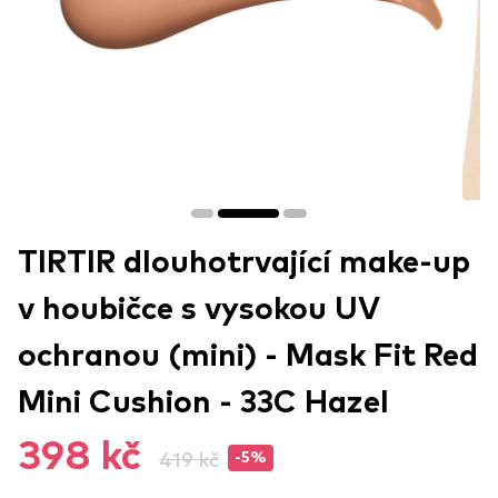
TIRTIR dlouhotrvající make-up
v houbičce s vysokou UV
ochranou (mini) - Mask Fit Red
Mini Cushion - 33C Hazel
398 kč
419 kč
-5%