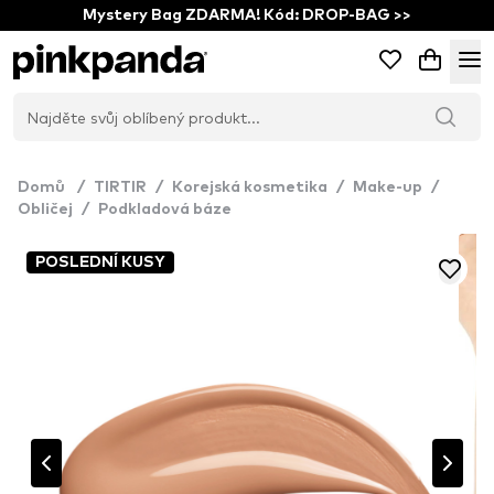
Mystery Bag ZDARMA! Kód: DROP-BAG >>
Domů
/
TIRTIR
/
Korejská kosmetika
/
Make-up
/
Obličej
/
Podkladová báze
POSLEDNÍ KUSY