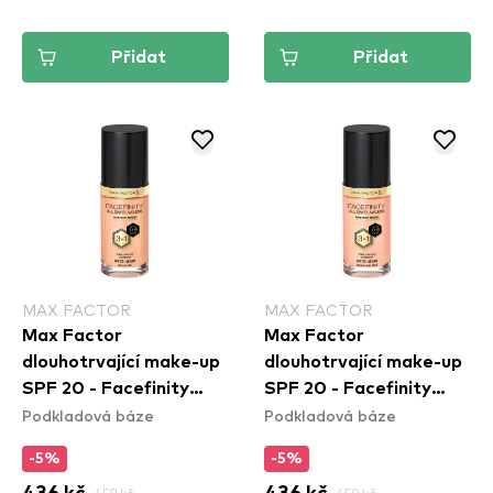
Přidat
Přidat
MAX FACTOR
MAX FACTOR
Max Factor
Max Factor
dlouhotrvající make-up
dlouhotrvající make-up
SPF 20 - Facefinity
SPF 20 - Facefinity
Podkladová báze
Podkladová báze
Foundation - N75
Foundation - C50
Golden
Natural Rose
-5%
-5%