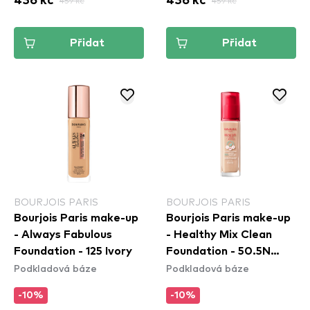
436 kč
459 kč
436 kč
459 kč
Přidat
Přidat
BOURJOIS PARIS
BOURJOIS PARIS
Bourjois Paris make-up
Bourjois Paris make-up
- Always Fabulous
- Healthy Mix Clean
Foundation - 125 Ivory
Foundation - 50.5N
Podkladová báze
Podkladová báze
Light Ivory
-10%
-10%