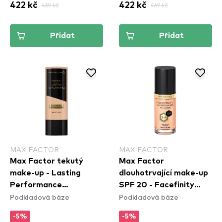
422 kč
469 kč
422 kč
469 kč
Přidat
Přidat
MAX FACTOR
MAX FACTOR
Max Factor tekutý
Max Factor
make-up - Lasting
dlouhotrvající make-up
Performance
SPF 20 - Facefinity
Podkladová báze
Podkladová báze
Foundation - 105 Soft
Foundation - N45 Warm
Beige
Almond
-5%
-5%