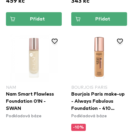
459 kč
343 kč
Přidat
Přidat
NAM
BOURJOIS PARIS
Nam Smart Flawless
Bourjois Paris make-up
Foundation 01N -
- Always Fabulous
SWAN
Foundation - 410
Podkladová báze
Podkladová báze
Golden Beige
-10%