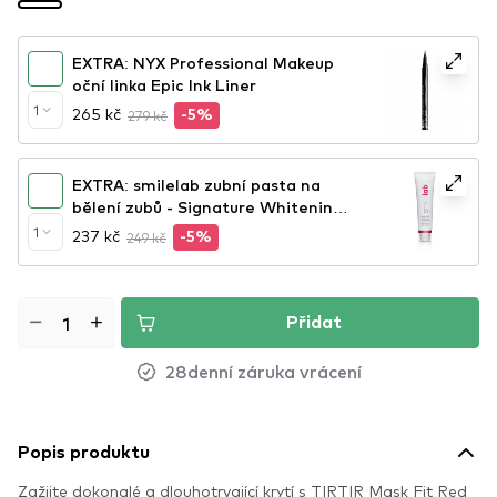
EXTRA: NYX Professional Makeup
oční linka Epic Ink Liner
1
265 kč
279 kč
-5%
EXTRA: smilelab zubní pasta na
bělení zubů - Signature Whitening
Toothpaste
1
237 kč
249 kč
-5%
Přidat
28denní záruka vrácení
Popis produktu
Zažijte dokonalé a dlouhotrvající krytí s TIRTIR Mask Fit Red