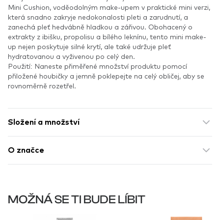
Mini Cushion, voděodolným make-upem v praktické mini verzi,
která snadno zakryje nedokonalosti pleti a zarudnutí, a
zanechá pleť hedvábně hladkou a zářivou. Obohacený o
extrakty z ibišku, propolisu a bílého leknínu, tento mini make-
up nejen poskytuje silné krytí, ale také udržuje pleť
hydratovanou a vyživenou po celý den.
Použití: Naneste přiměřené množství produktu pomocí
přiložené houbičky a jemně poklepejte na celý obličej, aby se
rovnoměrně rozetřel.
Složení a množství
O značce
MOŽNÁ SE TI BUDE LÍBIT