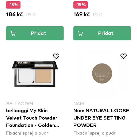
-15%
-15%
186 kč
219 kč
169 kč
199 kč
Přidat
Přidat
BELLAOGGI
NAM
bellaoggi My Skin
Nam NATURAL LOOSE
Velvet Touch Powder
UNDER EYE SETTING
Foundation - Golden
POWDER
Fixační sprej a pudr
Fixační sprej a pudr
Beige