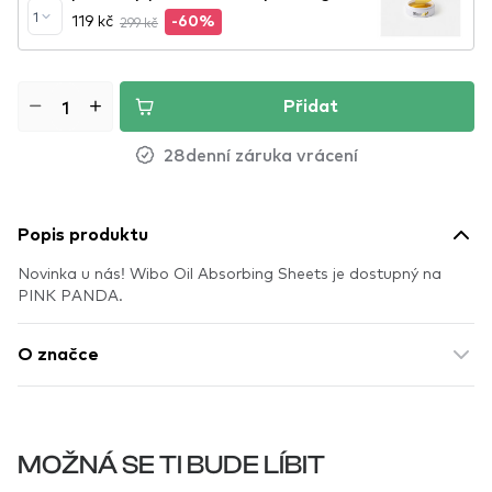
Eye Patches
1
119 kč
299 kč
-60%
Přidat
28denní záruka vrácení
Popis produktu
Novinka u nás! Wibo Oil Absorbing Sheets je dostupný na
PINK PANDA.
O značce
MOŽNÁ SE TI BUDE LÍBIT