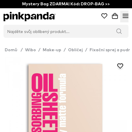
Mystery Bag ZDARMA! Kód: DROP-BAG >>
Domů
/
Wibo
/
Make-up
/
Obličej
/
Fixační sprej a pudr