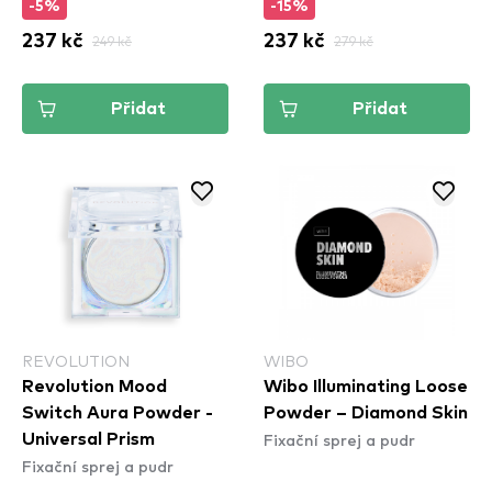
-5%
-15%
237 kč
249 kč
237 kč
279 kč
Přidat
Přidat
REVOLUTION
WIBO
Revolution Mood
Wibo Illuminating Loose
Switch Aura Powder -
Powder – Diamond Skin
Fixační sprej a pudr
Universal Prism
Fixační sprej a pudr