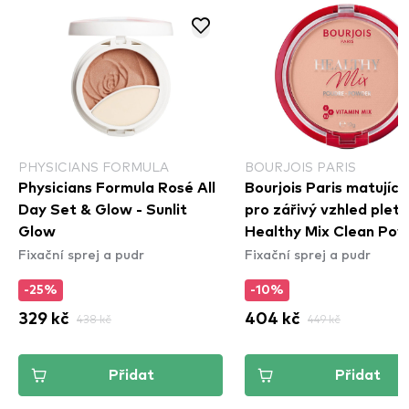
PHYSICIANS FORMULA
BOURJOIS PARIS
Physicians Formula Rosé All
Bourjois Paris matující
Day Set & Glow - Sunlit
pro zářivý vzhled pleti 
Glow
Healthy Mix Clean Pow
Fixační sprej a pudr
Fixační sprej a pudr
003 Rose Beige
-25%
-10%
329 kč
438 kč
404 kč
449 kč
Přidat
Přidat