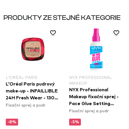
PRODUKTY ZE STEJNÉ KATEGORIE
L’ORÉAL PARIS
NYX PROFESSIONAL
MAKEUP
L’Oréal Paris pudrový
NYX Professional
make-up - INFAILLIBLE
Makeup fixační sprej -
24H Fresh Wear - 130
Face Glue Setting
Fixační sprej a pudr
True Beige
Fixační sprej a pudr
Spray
-8%
-5%