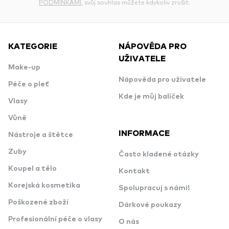
PODMÍNKAMI
, svůj souhlas můžete kdykoliv zrušit.
KATEGORIE
NÁPOVĚDA PRO
UŽIVATELE
Make-up
Nápověda pro uživatele
Péče o pleť
Kde je můj balíček
Vlasy
Vůně
INFORMACE
Nástroje a štětce
Zuby
Často kladené otázky
Koupel a tělo
Kontakt
Korejská kosmetika
Spolupracuj s námi!
Poškozené zboží
Dárkové poukazy
Profesionální péče o vlasy
O nás