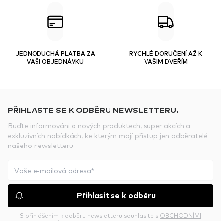
JEDNODUCHÁ PLATBA ZA
RYCHLÉ DORUČENÍ AŽ K
VAŠI OBJEDNÁVKU
VAŠIM DVEŘÍM
PŘIHLASTE SE K ODBĚRU NEWSLETTERU.
Buďte informováni o nových produktech, super akcích a
exkluzivních nabídkách, ke kterým mají přístup jen odběratelé
našeho newsletteru!
Přihlasit se k odběru
S přihlášením k odběru newsletteru souhlasíte s
OBCHODNÍMI