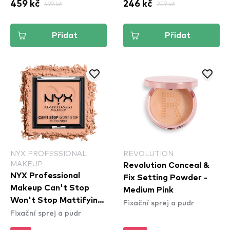
459 kč
499 kč
246 kč
259 kč
Přidat
Přidat
NYX PROFESSIONAL
REVOLUTION
MAKEUP
Revolution Conceal &
NYX Professional
Fix Setting Powder -
Makeup Can't Stop
Medium Pink
Won't Stop Mattifying
Fixační sprej a pudr
Fixační sprej a pudr
Powder - Bright Peach
(CSWSM13)