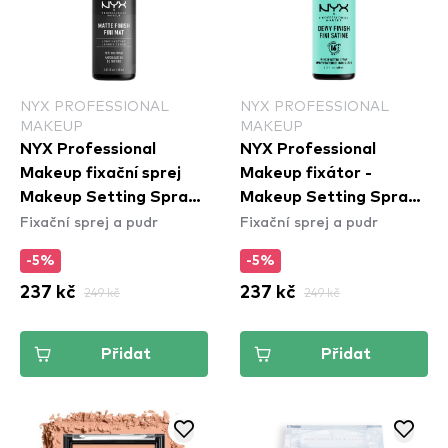
NYX PROFESSIONAL
NYX PROFESSIONAL
MAKEUP
MAKEUP
NYX Professional
NYX Professional
Makeup fixační sprej
Makeup fixátor -
Makeup Setting Spray
Makeup Setting Spray
Fixační sprej a pudr
Fixační sprej a pudr
– Matte Finish
– Dewy Finish (MSS02)
-5%
-5%
237 kč
249 kč
237 kč
249 kč
Přidat
Přidat