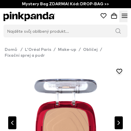
Mystery Bag ZDARMA! Kód: DROP-BAG >>
Domů
/
L’Oréal Paris
/
Make-up
/
Obličej
/
Fixační sprej a pudr