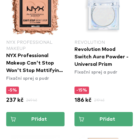
NYX PROFESSIONAL
REVOLUTION
MAKEUP
Revolution Mood
NYX Professional
Switch Aura Powder -
Makeup Can't Stop
Universal Prism
Won't Stop Mattifying
Fixační sprej a pudr
Fixační sprej a pudr
Powder - Bright Peach
(CSWSM13)
-5%
-15%
237 kč
249 kč
186 kč
219 kč
Přidat
Přidat