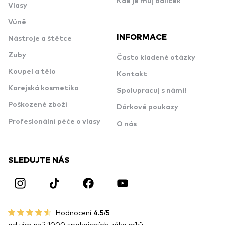
Kde je můj balíček
Vlasy
Vůně
INFORMACE
Nástroje a štětce
Zuby
Často kladené otázky
Koupel a tělo
Kontakt
Korejská kosmetika
Spolupracuj s námi!
Poškozené zboží
Dárkové poukazy
Profesionální péče o vlasy
O nás
SLEDUJTE NÁS
Hodnocení
4.5/5
od více než 1000 spokojených zákazníků