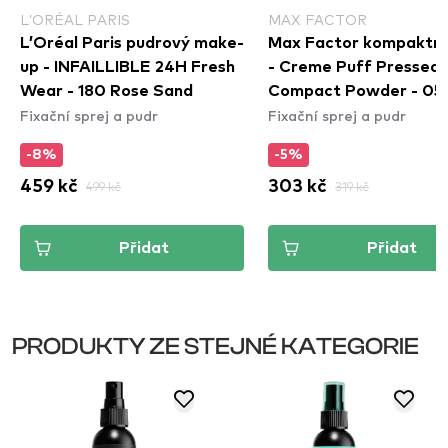
L’ORÉAL PARIS
MAX FACTOR
L’Oréal Paris pudrový make-
Max Factor kompaktní
up - INFAILLIBLE 24H Fresh
- Creme Puff Pressed
Wear - 180 Rose Sand
Compact Powder - 05
Fixační sprej a pudr
Fixační sprej a pudr
Translucent
-8%
-5%
459 kč
499 kč
303 kč
319 kč
Přidat
Přidat
PRODUKTY ZE STEJNÉ KATEGORIE