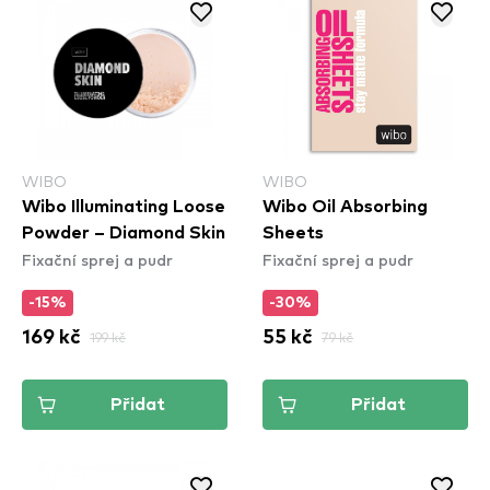
WIBO
WIBO
Wibo Illuminating Loose
Wibo Oil Absorbing
Powder – Diamond Skin
Sheets
Fixační sprej a pudr
Fixační sprej a pudr
-15%
-30%
169 kč
199 kč
55 kč
79 kč
Přidat
Přidat