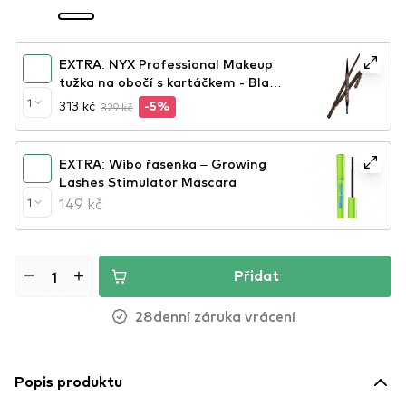
EXTRA: NYX Professional Makeup
tužka na obočí s kartáčkem - Blade
& Shade Nano Brow Pencil - 07 Ash
1
313 kč
329 kč
-5%
Brown
EXTRA: Wibo řasenka – Growing
Lashes Stimulator Mascara
149 kč
1
Přidat
28denní záruka vrácení
Popis produktu