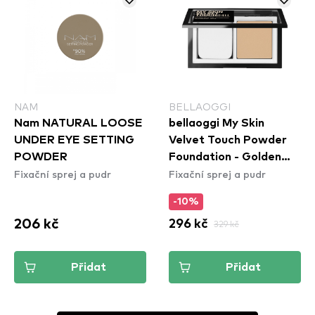
NAM
BELLAOGGI
Nam NATURAL LOOSE
bellaoggi My Skin
UNDER EYE SETTING
Velvet Touch Powder
POWDER
Foundation - Golden
Fixační sprej a pudr
Fixační sprej a pudr
Beige
-10%
206 kč
296 kč
329 kč
Přidat
Přidat