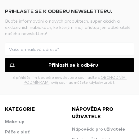
PŘIHLASTE SE K ODBĚRU NEWSLETTERU.
Buďte informováni o nových produktech, super akcích a
exkluzivních nabídkách, ke kterým mají přístup jen odběratelé
našeho newsletteru!
Přihlasit se k odběru
S přihlášením k odběru newsletteru souhlasíte s
OBCHODNÍMI
PODMÍNKAMI
, svůj souhlas můžete kdykoliv zrušit.
KATEGORIE
NÁPOVĚDA PRO
UŽIVATELE
Make-up
Nápověda pro uživatele
Péče o pleť