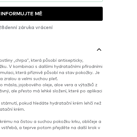
INFORMUJTE MĚ
28denní záruka vrácení
stliny „chrpa“, která působí antisepticky,
žku. V kombinaci s dalšími hydratačními přírodními
mulaci, která příznivě působí na stav pokožky. Je
a zralou a velmi suchou pleť.
ásla, jojobového oleje, aloe vera a výtažků z
živný, ale přesto má lehké složení, které po aplikaci
 stárnutí, pokud hledáte hydratační krém lehčí než
atační krém.
rému na čistou a suchou pokožku krku, obličeje a
a vstřebá, a teprve potom přejděte na další krok v