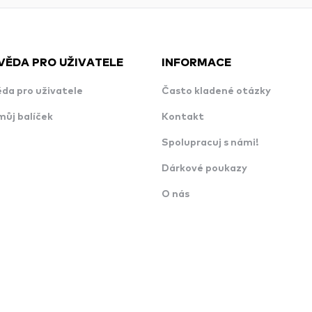
VĚDA PRO UŽIVATELE
INFORMACE
da pro uživatele
Často kladené otázky
můj balíček
Kontakt
Spolupracuj s námi!
Dárkové poukazy
O nás