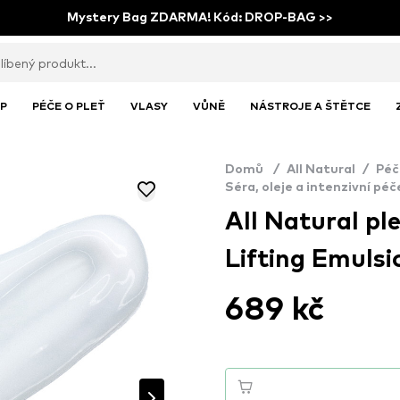
Mystery Bag ZDARMA! Kód: DROP-BAG >>
P
PÉČE O PLEŤ
VLASY
VŮNĚ
NÁSTROJE A ŠTĚTCE
Domů
/
All Natural
/
Péč
Séra, oleje a intenzivní péč
All Natural pl
Lifting Emulsi
689 kč