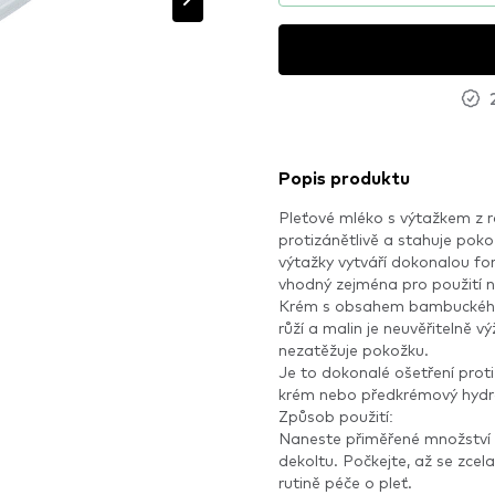
Popis produktu
Pleťové mléko s výtažkem z ro
protizánětlivě a stahuje poko
výtažky vytváří dokonalou for
vhodný zejména pro použití n
Krém s obsahem bambuckého m
růží a malin je neuvěřitelně vý
nezatěžuje pokožku.
Je to dokonalé ošetření proti
krém nebo předkrémový hydr
Způsob použití:
Naneste přiměřené množství k
dekoltu. Počkejte, až se zcel
rutině péče o pleť.