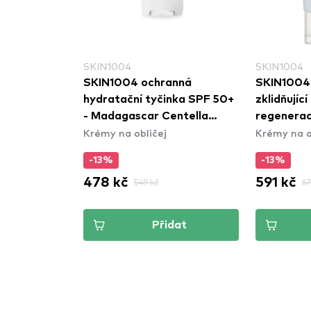
SKIN1004
SKIN1004
ťový krém -
SKIN1004 ochranná
SKIN1004 
in Rescue
hydratační tyčinka SPF 50+
zklidňujíc
- Madagascar Centella
regeneraci
Krémy na obličej
Krémy na o
Hyalu-Cica Silky- Fit Sun
Madagasc
Stick
Soothing 
-13%
-13%
478 kč
591 kč
549 kč
67
dat
Přidat