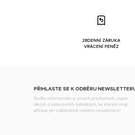
28DENNÍ ZÁRUKA
VRÁCENÍ PENĚZ
PŘIHLASTE SE K ODBĚRU NEWSLETTERU
Buďte informováni o nových produktech, super
akcích a exkluzivních nabídkách, ke kterým mají
přístup jen odběratelé našeho newsletteru!