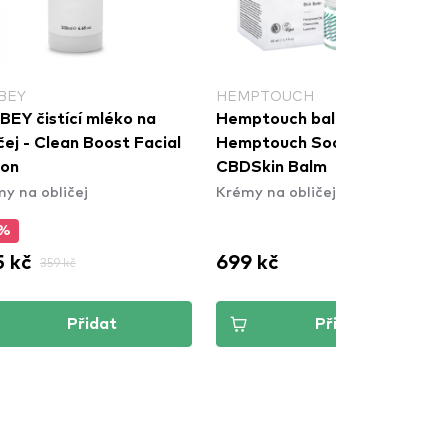
BEY
HEMPTOUCH
BEY čistící mléko na
Hemptouch balzám na pleť -
čej - Clean Boost Facial
Hemptouch Soothing
ion
CBDSkin Balm
y na obličej
Krémy na obličej
5%
 kč
699 kč
359 kč
Přidat
Přidat