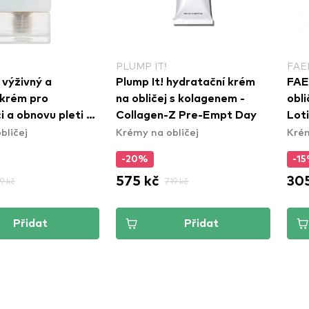
PLUMP IT!
FAE
výživný a
Plump It! hydratační krém
FAE
í krém pro
na obličej s kolagenem -
obli
 a obnovu pleti -
Collagen-Z Pre-Empt Day
Lot
bličej
Krémy na obličej
Krém
ar Centella
Cream (75ml)
-20%
-1
575 kč
305
9 kč
719 kč
Přidat
Přidat