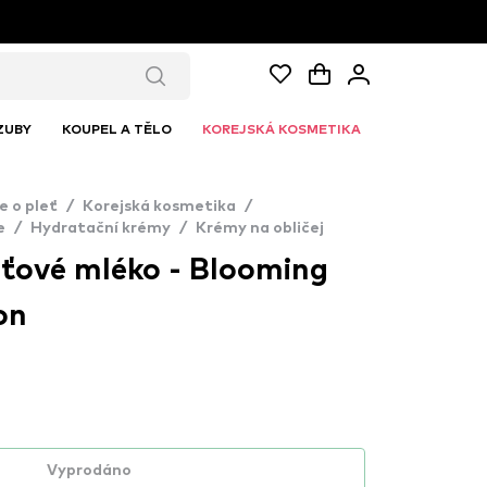
ZUBY
KOUPEL A TĚLO
KOREJSKÁ KOSMETIKA
e o pleť
/
Korejská kosmetika
/
e
/
Hydratační krémy
/
Krémy na obličej
eťové mléko - Blooming
on
Vyprodáno