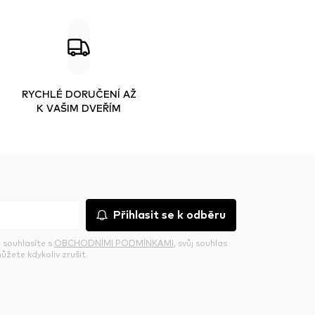
RYCHLÉ DORUČENÍ AŽ
K VAŠIM DVEŘÍM
Přihlasit se k odběru
 souhlasíte s
OBCHODNÍMI PODMÍNKAMI
, svůj souhlas
ůžete kdykoliv zrušit.