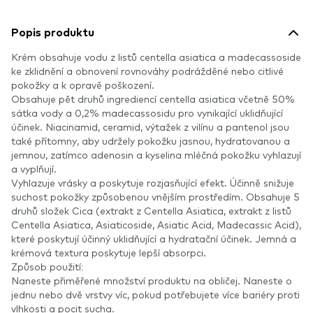
Popis produktu
Krém obsahuje vodu z listů centella asiatica a madecassoside
ke zklidnění a obnovení rovnováhy podrážděné nebo citlivé
pokožky a k opravě poškození.
Obsahuje pět druhů ingrediencí centella asiatica včetně 50%
sátka vody a 0,2% madecassosidu pro vynikající uklidňující
účinek. Niacinamid, ceramid, výtažek z vilínu a pantenol jsou
také přítomny, aby udržely pokožku jasnou, hydratovanou a
jemnou, zatímco adenosin a kyselina mléčná pokožku vyhlazují
a vyplňují.
Vyhlazuje vrásky a poskytuje rozjasňující efekt. Účinně snižuje
suchost pokožky způsobenou vnějším prostředím. Obsahuje 5
druhů složek Cica (extrakt z Centella Asiatica, extrakt z listů
Centella Asiatica, Asiaticoside, Asiatic Acid, Madecassic Acid),
které poskytují účinný uklidňující a hydratační účinek. Jemná a
krémová textura poskytuje lepší absorpci.
Způsob použití:
Naneste přiměřené množství produktu na obličej. Naneste o
jednu nebo dvě vrstvy víc, pokud potřebujete více bariéry proti
vlhkosti a pocit sucha.