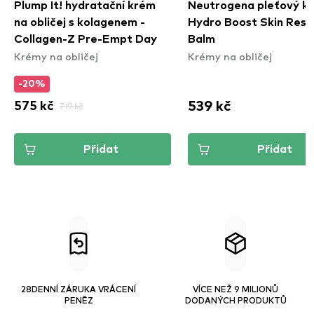
Plump It! hydratační krém
Neutrogena pleťový kr
na obličej s kolagenem -
Hydro Boost Skin Resc
Collagen-Z Pre-Empt Day
Balm
Krémy na obličej
Krémy na obličej
-20%
539 kč
575 kč
719 kč
Přidat
Přidat
28DENNÍ ZÁRUKA VRÁCENÍ
VÍCE NEŽ 9 MILIONŮ
PENĚZ
DODANÝCH PRODUKTŮ