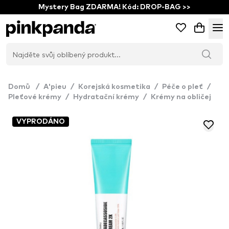
Mystery Bag ZDARMA! Kód: DROP-BAG >>
Domů
/
A'pieu
/
Korejská kosmetika
/
Péče o pleť
/
Pleťové krémy
/
Hydratační krémy
/
Krémy na obličej
VYPRODÁNO