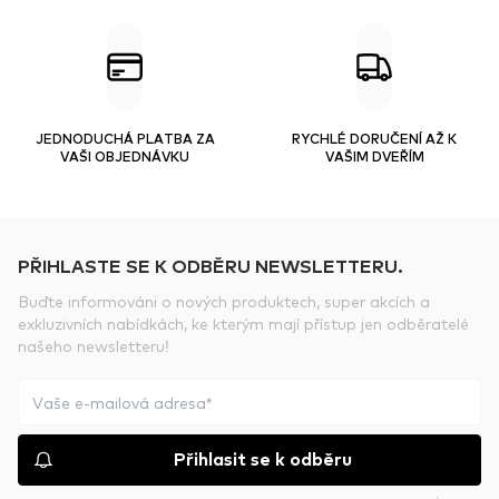
JEDNODUCHÁ PLATBA ZA
RYCHLÉ DORUČENÍ AŽ K
VAŠI OBJEDNÁVKU
VAŠIM DVEŘÍM
PŘIHLASTE SE K ODBĚRU NEWSLETTERU.
Buďte informováni o nových produktech, super akcích a
exkluzivních nabídkách, ke kterým mají přístup jen odběratelé
našeho newsletteru!
Přihlasit se k odběru