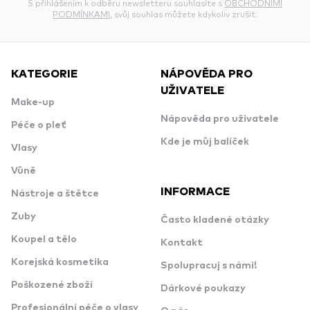
S přihlášením k odběru newsletteru souhlasíte s
OBCHODNÍMI
PODMÍNKAMI
, svůj souhlas můžete kdykoliv zrušit.
KATEGORIE
NÁPOVĚDA PRO
UŽIVATELE
Make-up
Nápověda pro uživatele
Péče o pleť
Kde je můj balíček
Vlasy
Vůně
INFORMACE
Nástroje a štětce
Zuby
Často kladené otázky
Koupel a tělo
Kontakt
Korejská kosmetika
Spolupracuj s námi!
Poškozené zboží
Dárkové poukazy
Profesionální péče o vlasy