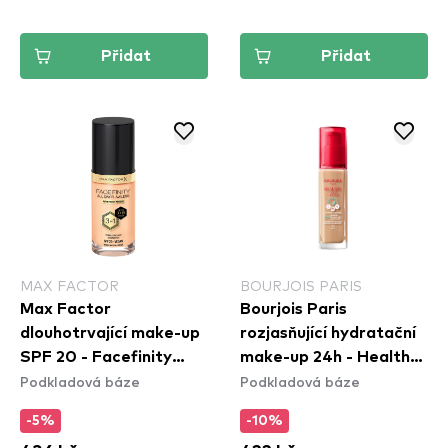
Přidat
Přidat
MAX FACTOR
BOURJOIS PARIS
Max Factor
Bourjois Paris
dlouhotrvající make-up
rozjasňující hydratační
SPF 20 - Facefinity
make-up 24h - Healthy
Podkladová báze
Podkladová báze
Foundation - W33
Mix Clean Foundation -
Crystal Beige
54N Beige
-5%
-10%