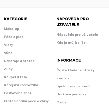
KATEGORIE
NÁPOVĚDA PRO
UŽIVATELE
Make-up
Nápověda pro uživatele
Péče o pleť
Kde je můj balíček
Vlasy
Vůně
INFORMACE
Nástroje a štětce
Zuby
Často kladené otázky
Koupel a tělo
Kontakt
Korejská kosmetika
Spolupracuj s námi!
Poškozené zboží
Dárkové poukazy
Profesionální péče o vlasy
O nás