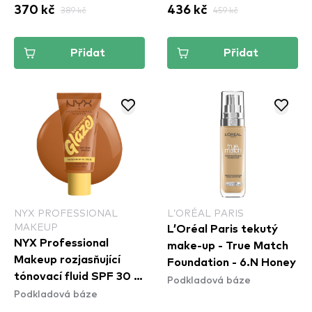
370 kč
389 kč
436 kč
459 kč
Přidat
Přidat
NYX PROFESSIONAL
L’ORÉAL PARIS
MAKEUP
L’Oréal Paris tekutý
NYX Professional
make-up - True Match
Makeup rozjasňující
Foundation - 6.N Honey
tónovací fluid SPF 30 -
Podkladová báze
Podkladová báze
Buttermelt Glaze Soft
Glow Skin Tint SPF30 -