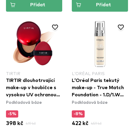
Přidat
Přidat
TIRTIR
L’ORÉAL PARIS
TIRTIR dlouhotrvající
L’Oréal Paris tekutý
make-up v houbičce s
make-up - True Match
vysokou UV ochranou
Foundation - 1.D/1.W
Podkladová báze
Podkladová báze
(mini) - Mask Fit Red
Golden Ivory
Mini Cushion - 33C
-5%
-8%
Hazel
398 kč
419 kč
422 kč
459 kč