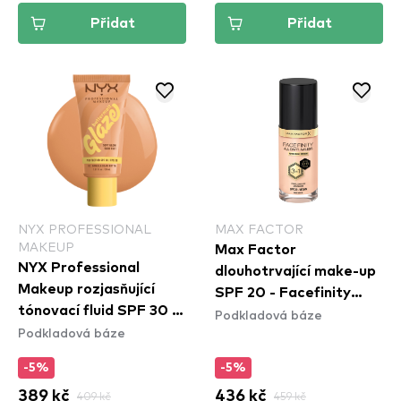
Přidat
Přidat
NYX PROFESSIONAL
MAX FACTOR
MAKEUP
Max Factor
NYX Professional
dlouhotrvající make-up
Makeup rozjasňující
SPF 20 - Facefinity
tónovací fluid SPF 30 -
Podkladová báze
Foundation - N55 Beige
Podkladová báze
Buttermelt Glaze Soft
N55
Glow Skin Tint SPF30 -
-5%
-5%
Vanilla Bean Butta
389 kč
409 kč
436 kč
459 kč