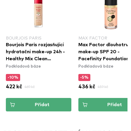
BOURJOIS PARIS
MAX FACTOR
Bourjois Paris rozjasňující
Max Factor dlouhotrvaj
hydratační make-up 24h -
make-up SPF 20 -
Healthy Mix Clean
Facefinity Foundation
Podkladová báze
Podkladová báze
Foundation - 51W Light
Light Ivory
Vanilla
-10%
-5%
422 kč
469 kč
436 kč
459 kč
Přidat
Přidat