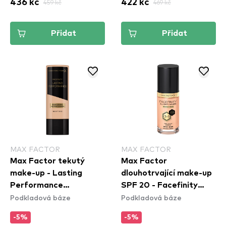
436 kč
459 kč
422 kč
469 kč
Přidat
Přidat
MAX FACTOR
MAX FACTOR
Max Factor tekutý
Max Factor
make-up - Lasting
dlouhotrvající make-up
Performance
SPF 20 - Facefinity
Podkladová báze
Podkladová báze
Foundation - 105 Soft
Foundation - N45 Warm
Beige
Almond
-5%
-5%