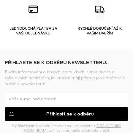
JEDNODUCHÁ PLATBA ZA
RYCHLÉ DORUČENÍ AŽ K
VAŠI OBJEDNÁVKU
VAŠIM DVEŘÍM
PŘIHLASTE SE K ODBĚRU NEWSLETTERU.
Buďte informováni o nových produktech, super akcích a
exkluzivních nabídkách, ke kterým mají přístup jen odběratelé
našeho newsletteru!
Přihlasit se k odběru
S přihlášením k odběru newsletteru souhlasíte s
OBCHODNÍMI
PODMÍNKAMI
, svůj souhlas můžete kdykoliv zrušit.