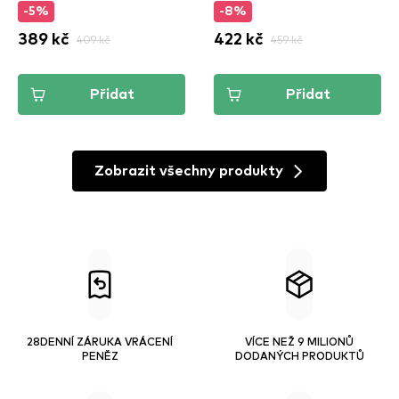
-5%
-8%
Praline Butta
389 kč
409 kč
422 kč
459 kč
Přidat
Přidat
Zobrazit všechny produkty
28DENNÍ ZÁRUKA VRÁCENÍ
VÍCE NEŽ 9 MILIONŮ
PENĚZ
DODANÝCH PRODUKTŮ