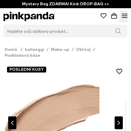
Mystery Bag ZDARMA! Kód: DROP-BAG >>
Domů
/
bellaoggi
/
Make-up
/
Obličej
/
Podkladová báze
POSLEDNÍ KUSY