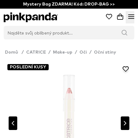
Mystery Bag ZDARMA! Kód: DROP-BAG >>
Domů
/
CATRICE
/
Make-up
/
Oči
/
Oční stíny
POSLEDNÍ KUSY