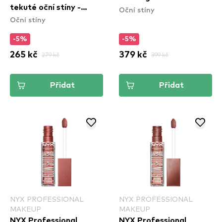
tekuté oční stíny -
Oční stíny
Oční stíny
Ultimate Glow Shots -
Clementine Fine
-5%
-5%
(UGS011)
265 kč
279 kč
379 kč
399 kč
Přidat
Přidat
NYX PROFESSIONAL
NYX PROFESSIONAL
MAKEUP
MAKEUP
NYX Professional
NYX Professional