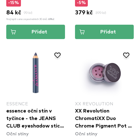
-15%
-5%
84 kč
99 kč
379 kč
399 kč
Nejlepší cena za posledních 30 dnů:
69kč
Přidat
Přidat
ESSENCE
XX REVOLUTION
essence oční stín v
XX Revolution
tyčince - the JEANS
ChromatiXX Duo
CLUB eyeshadow stick
Chrome Pigment Pot -
Oční stíny
Oční stíny
01
Flip