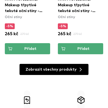
Makeup třpytivé
Makeup třpytivé
tekuté oční stíny -
tekuté oční stíny -
Oční stíny
Oční stíny
Ultimate Glow Shots -
Ultimate Glow Shots -
Passionfruit Posh
Mango Moment
-5%
-5%
(UGS17)
(UGS09)
265 kč
279 kč
265 kč
279 kč
Přidat
Přidat
Zobrazit všechny produkty