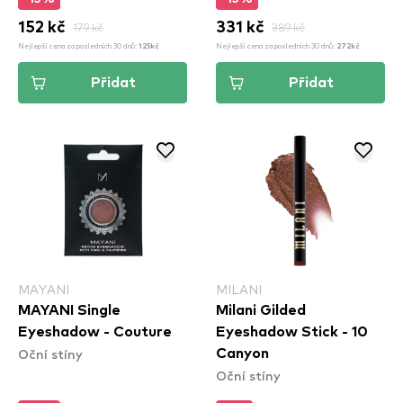
152 kč
179 kč
331 kč
389 kč
Nejlepší cena za posledních 30 dnů:
Nejlepší cena za posledních 30 dnů:
125kč
272kč
Přidat
Přidat
MAYANI
MILANI
MAYANI Single
Milani Gilded
Eyeshadow - Couture
Eyeshadow Stick - 10
Oční stíny
Canyon
Oční stíny