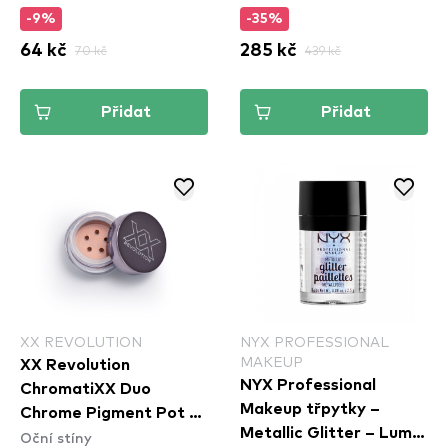
-9%
-35%
64 kč
70 kč
285 kč
439 kč
Přidat
Přidat
XX REVOLUTION
NYX PROFESSIONAL
MAKEUP
XX Revolution
NYX Professional
ChromatiXX Duo
Makeup třpytky –
Chrome Pigment Pot -
Metallic Glitter – Lumi-
Oční stíny
Charge