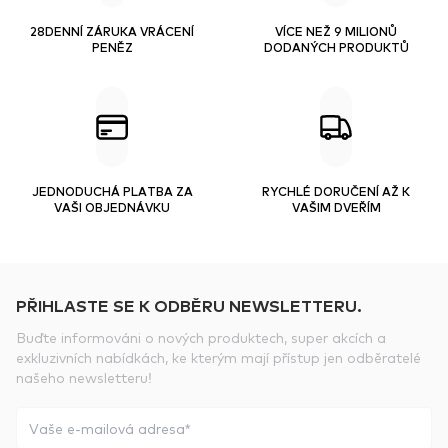
28DENNÍ ZÁRUKA VRÁCENÍ
VÍCE NEŽ 9 MILIONŮ
PENĚZ
DODANÝCH PRODUKTŮ
JEDNODUCHÁ PLATBA ZA
RYCHLÉ DORUČENÍ AŽ K
VAŠI OBJEDNÁVKU
VAŠIM DVEŘÍM
PŘIHLASTE SE K ODBĚRU NEWSLETTERU.
Buďte informováni o nových produktech, super akcích a
exkluzivních nabídkách, ke kterým mají přístup jen odběratelé
našeho newsletteru!