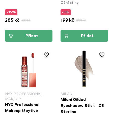
Oční stíny
Lite (MGLI05)
-35%
-5%
285 kč
439 kč
199 kč
209 kč
Přidat
Přidat
NYX PROFESSIONAL
MILANI
MAKEUP
Milani Gilded
NYX Professional
Eyeshadow Stick - 05
Makeup třpytivé
Sterling