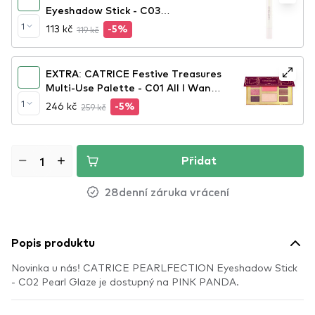
Eyeshadow Stick - C03
Unstoppapearl
1
113 kč
119 kč
-5%
EXTRA: CATRICE Festive Treasures
Multi-Use Palette - C01 All I Want
Is Velvet
1
246 kč
259 kč
-5%
Přidat
28denní záruka vrácení
Popis produktu
Novinka u nás! CATRICE PEARLFECTION Eyeshadow Stick
- C02 Pearl Glaze je dostupný na PINK PANDA.