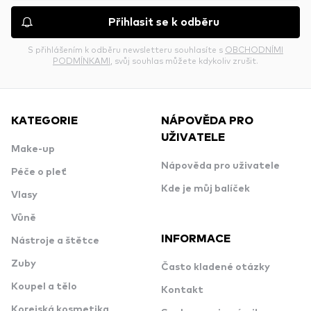
Přihlasit se k odběru
S přihlášením k odběru newsletteru souhlasíte s
OBCHODNÍMI
PODMÍNKAMI
, svůj souhlas můžete kdykoliv zrušit.
KATEGORIE
NÁPOVĚDA PRO
UŽIVATELE
Make-up
Nápověda pro uživatele
Péče o pleť
Kde je můj balíček
Vlasy
Vůně
INFORMACE
Nástroje a štětce
Zuby
Často kladené otázky
Koupel a tělo
Kontakt
Korejská kosmetika