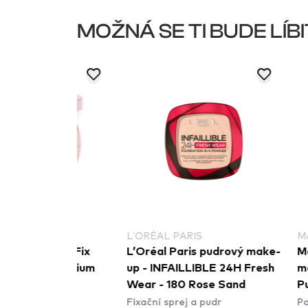
MOŽNÁ SE TI BUDE LÍBI
L’ORÉAL PARIS
MAX FACT
eal & Fix
L’Oréal Paris pudrový make-
Max Facto
 - Medium
up - INFAILLIBLE 24H Fresh
make-up S
Wear - 180 Rose Sand
Pure Skin
dr
Fixační sprej a pudr
Podkladová
Foundatio