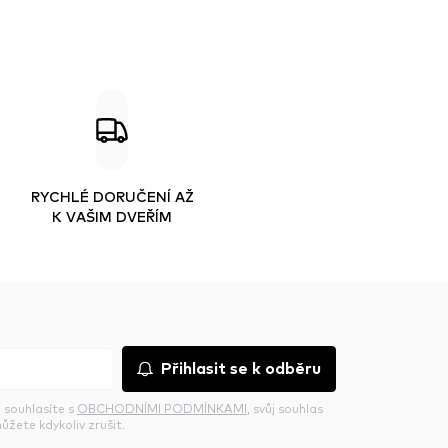
RYCHLÉ DORUČENÍ AŽ
K VAŠIM DVEŘÍM
Přihlasit se k odběru
 souhlasíte s
OBCHODNÍMI PODMÍNKAMI
, svůj souhlas
ůžete kdykoliv zrušit.