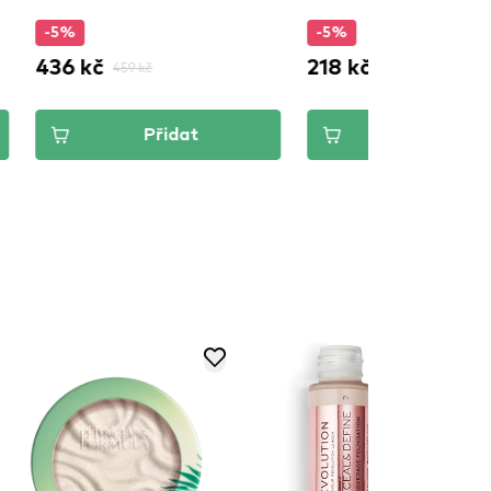
%
-5%
 kč
218 kč
459 kč
229 kč
Přidat
Přidat