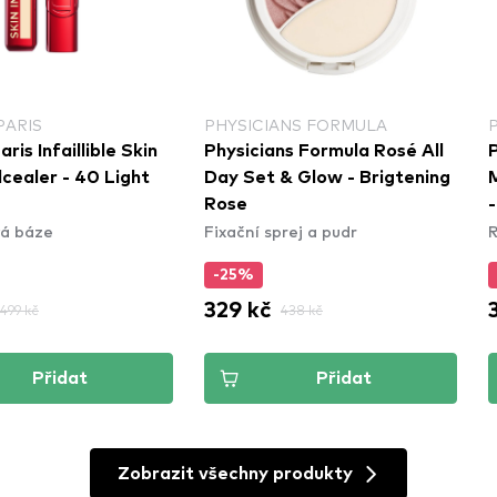
PARIS
PHYSICIANS FORMULA
ris Infaillible Skin
Physicians Formula Rosé All
cealer - 40 Light
Day Set & Glow - Brigtening
Rose
-
á báze
Fixační sprej a pudr
R
-25%
329 kč
499 kč
438 kč
Přidat
Přidat
Zobrazit všechny produkty