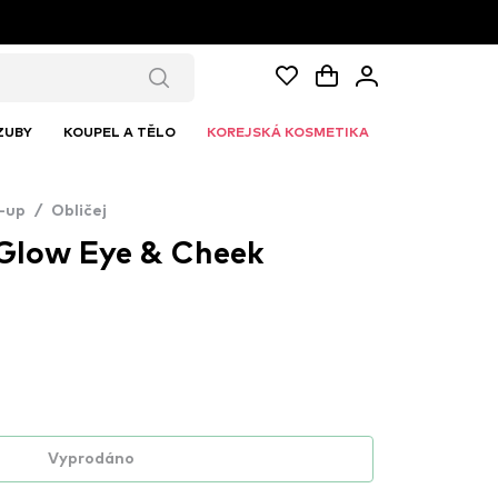
ZUBY
KOUPEL A TĚLO
KOREJSKÁ KOSMETIKA
-up
/
Obličej
Glow Eye & Cheek
Vyprodáno