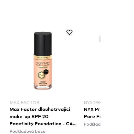
 FACTOR
NYX PROFESSIONAL MAKEUP
 Factor dlouhotrvající
NYX Professional Makeup
e-up SPF 20 -
Pore Filler Stick (POFS01)
Podkladová báze pod obličej
efinity Foundation - C40
ladová báze
t Ivory