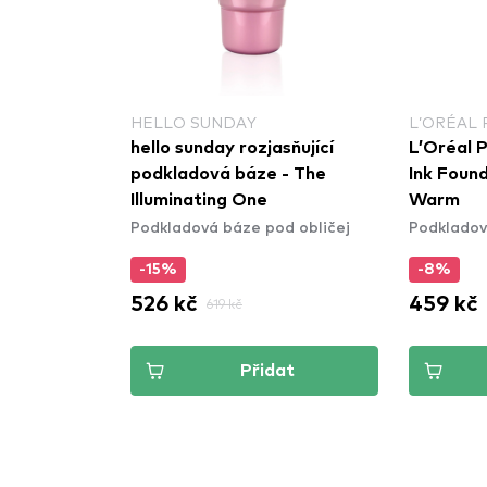
HELLO SUNDAY
L’ORÉAL 
hello sunday rozjasňující
L’Oréal Pa
podkladová báze - The
Ink Found
Illuminating One
Warm
Podkladová báze pod obličej
Podkladov
-15%
-8%
526 kč
459 kč
619 kč
Přidat