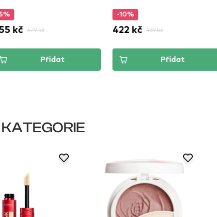
Vanilla
-10%
-5
422 kč
436
79 kč
469 kč
Přidat
Přidat
 KATEGORIE