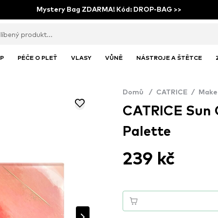
Mystery Bag ZDARMA! Kód: DROP-BAG >>
P
PÉČE O PLEŤ
VLASY
VŮNĚ
NÁSTROJE A ŠTĚTCE
Domů
/
CATRICE
/
Make
CATRICE Sun 
Palette
239 kč