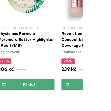
PHYSICIANS FORMULA
REVOLUTION
Physicians Formula
Revolution tekutý make-u
Murumuru Butter Highlighter
Conceal & Define Full
 Pearl (MB)
Coverage Foundation - F
ozjasňovač
Podkladová báze
-25%
-25%
306 kč
239 kč
408 kč
319 kč
Přidat
Přidat