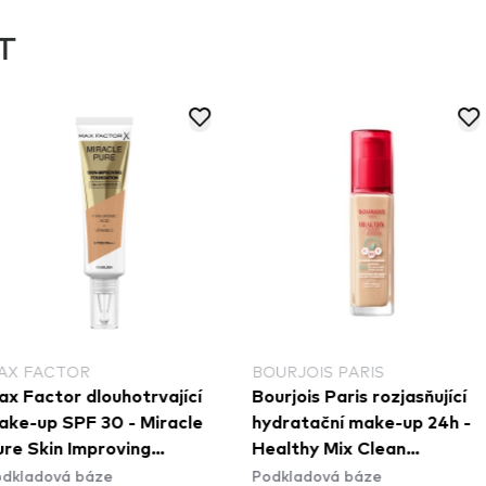
T
OR
BOURJOIS PARIS
MAX
r dlouhotrvající
Bourjois Paris rozjasňující
Max
PF 30 - Miracle
hydratační make-up 24h -
mak
 Improving
Healthy Mix Clean
Fac
 báze
Podkladová báze
Podk
n - 75 Golden
Foundation - 51W Light
Ligh