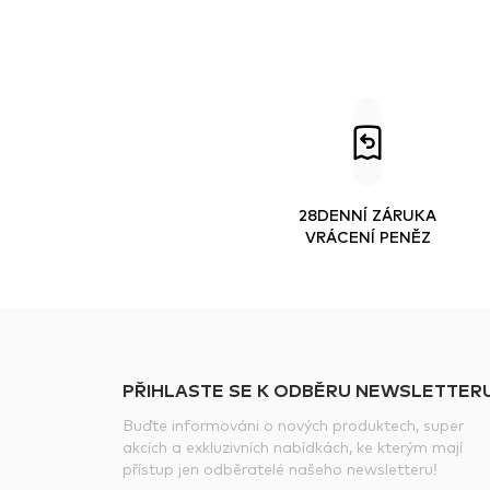
28DENNÍ ZÁRUKA
VRÁCENÍ PENĚZ
PŘIHLASTE SE K ODBĚRU NEWSLETTERU
Buďte informováni o nových produktech, super
akcích a exkluzivních nabídkách, ke kterým mají
přístup jen odběratelé našeho newsletteru!