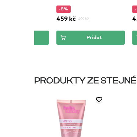
-8%
-5%
459 kč
455 kč
499 kč
4
dat
Přidat
PRODUKTY ZE STEJNÉ