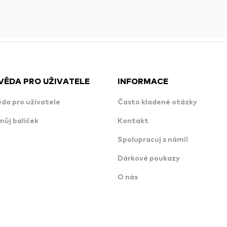
VĚDA PRO UŽIVATELE
INFORMACE
da pro uživatele
Často kladené otázky
můj balíček
Kontakt
Spolupracuj s námi!
Dárkové poukazy
O nás