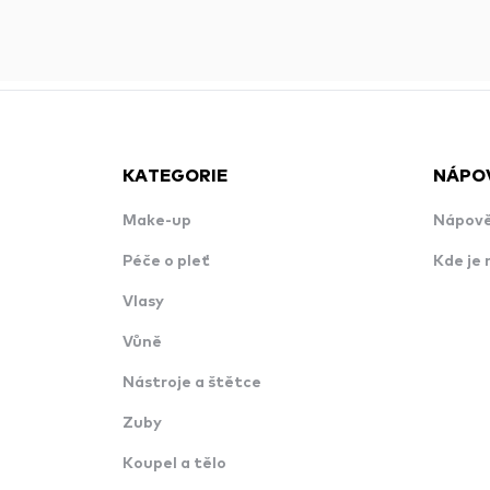
KATEGORIE
NÁPO
Make-up
Nápově
Péče o pleť
Kde je 
Vlasy
Vůně
Nástroje a štětce
Zuby
Koupel a tělo