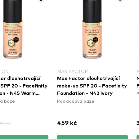
TOR
MAX FACTOR
or dlouhotrvající
Max Factor dlouhotrvající
SPF 20 - Facefinity
make-up SPF 20 - Facefinity
P
on - N45 Warm
Foundation - N42 Ivory
á báze
Podkladová báze
459 kč
459 kč