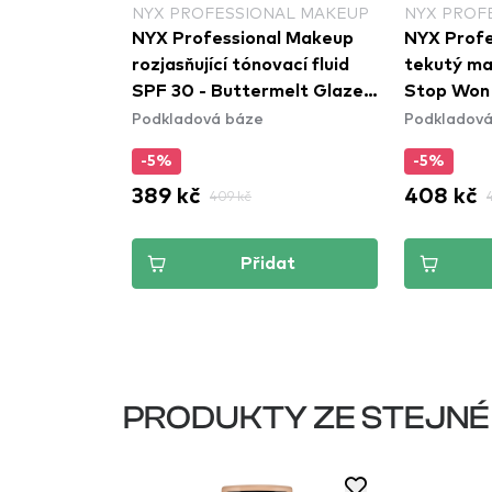
NAL MAKEUP
NYX PROFESSIONAL MAKEUP
NYX PROF
al Makeup
NYX Professional Makeup
NYX Profe
t
rozjasňující tónovací fluid
tekutý make-u
 Full
SPF 30 - Buttermelt Glaze
Stop Won'
Podkladová báze
Podkladová
ation -
Soft Glow Skin Tint SPF30 -
Coverage 
Whipped Butta
Light Porc
-5%
-5%
389 kč
408 kč
409 kč
dat
Přidat
PRODUKTY ZE STEJNÉ