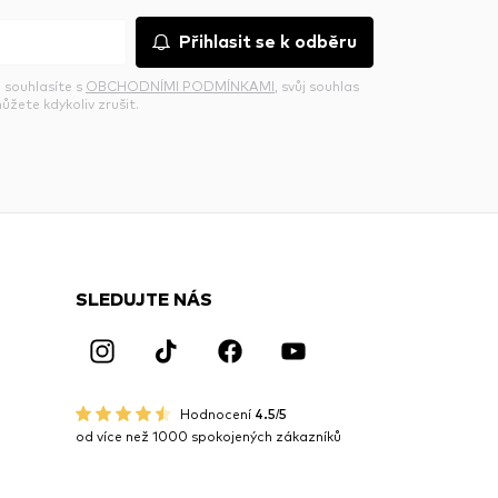
Přihlasit se k odběru
 souhlasíte s
OBCHODNÍMI PODMÍNKAMI
, svůj souhlas
ůžete kdykoliv zrušit.
SLEDUJTE NÁS
Hodnocení
4.5/5
od více než 1000 spokojených zákazníků