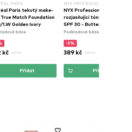
RÉAL PARIS
NYX PROFESSIONAL MAKEUP
réal Paris tekutý make-
NYX Professional Makeup
- True Match Foundation
rozjasňující tónovací fluid
D/1.W Golden Ivory
SPF 30 - Buttermelt Glaze
ladová báze
Podkladová báze
Soft Glow Skin Tint SPF30 -
Vanilla Bean Butta
%
-5%
 kč
389 kč
459 kč
409 kč
Přidat
Přidat