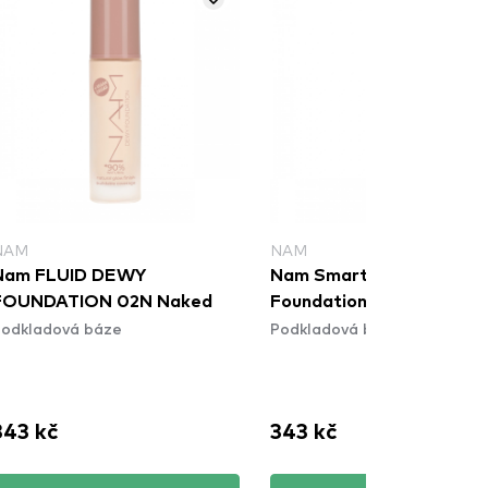
NAM
NAM
Nam FLUID DEWY
Nam Smart Flawless
FOUNDATION 02N Naked
Foundation 01N - SWAN
odkladová báze
Podkladová báze
343 kč
343 kč