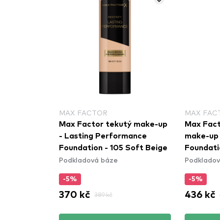
MAX FACTOR
MAX FAC
Max Factor tekutý make-up
Max Fact
- Lasting Performance
make-up 
Foundation - 105 Soft Beige
Foundati
Podkladová báze
Podkladov
Almond
-5%
-5%
370 kč
436 kč
389 kč