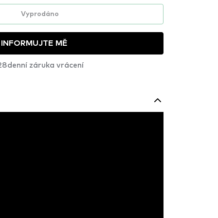
Vyprodáno
INFORMUJTE MĚ
28denní záruka vrácení