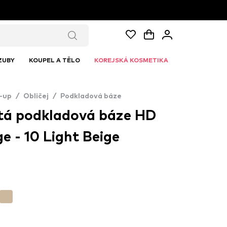
ZUBY
KOUPEL A TĚLO
KOREJSKÁ KOSMETIKA
-up
/
Obličej
/
Podkladová báze
tá podkladová báze HD
e - 10 Light Beige