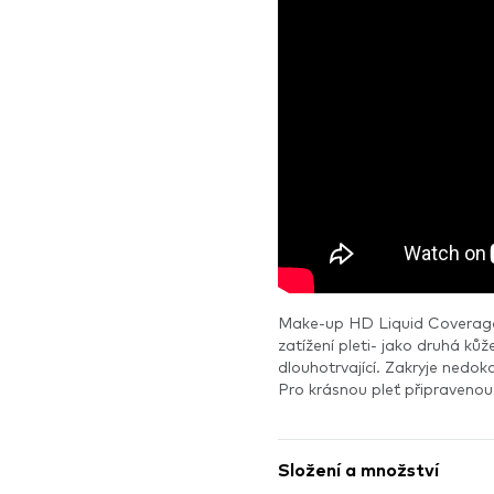
Make-up HD Liquid Coverage n
zatížení pleti- jako druhá kůž
dlouhotrvající. Zakryje nedok
Pro krásnou pleť připravenou
Složení a množství