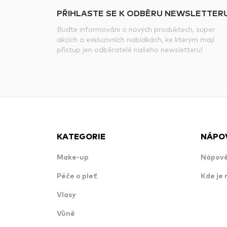
PŘIHLASTE SE K ODBĚRU NEWSLETTERU
Buďte informováni o nových produktech, super
akcích a exkluzivních nabídkách, ke kterým mají
přístup jen odběratelé našeho newsletteru!
KATEGORIE
NÁPO
Make-up
Nápově
Péče o pleť
Kde je 
Vlasy
Vůně