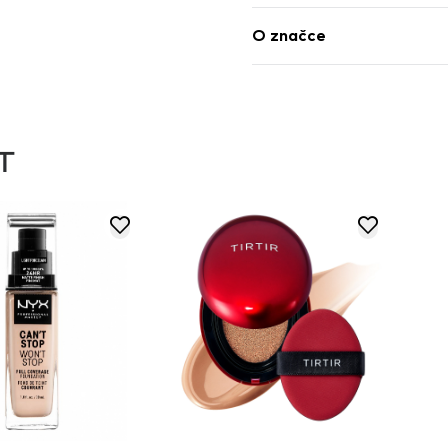
O značce
T