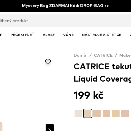
Mystery Bag ZDARMA! Kód: DROP-BAG >>
P
PÉČE O PLEŤ
VLASY
VŮNĚ
NÁSTROJE A ŠTĚTCE
Domů
/
CATRICE
/
Make
CATRICE teku
Liquid Coverag
199 kč