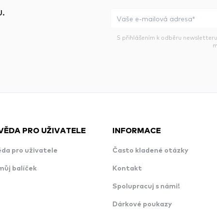
.
S přihlášením k odběru newsletteru
m
VĚDA PRO UŽIVATELE
INFORMACE
da pro uživatele
Často kladené otázky
můj balíček
Kontakt
Spolupracuj s námi!
Dárkové poukazy