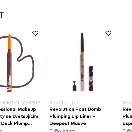
T
ESSIONAL MAKEUP
REVOLUTION
REV
ssional Makeup
Revolution Pout Bomb
Rev
ty se zvětšujícím
Plumping Lip Liner -
Plum
 Duck Plump
Deepest Mauve
Esp
ty
Tužky na rty
Tužk
ip Liner - 04 Fill