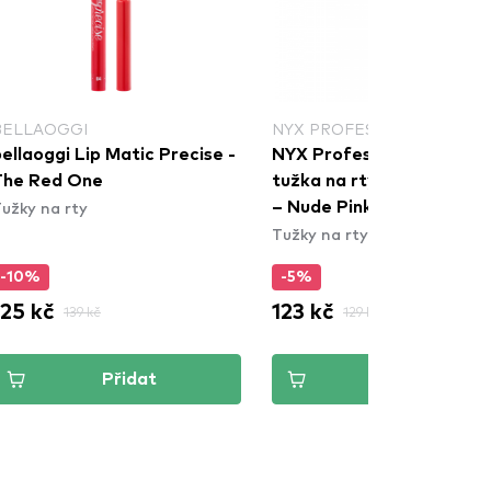
BELLAOGGI
NYX PROFESSIONAL MAKE
ellaoggi Lip Matic Precise -
NYX Professional Makeu
The Red One
tužka na rty - Slim Lip Pe
užky na rty
– Nude Pink (SPL858)
Tužky na rty
-10%
-5%
125 kč
123 kč
139 kč
129 kč
Přidat
Přidat