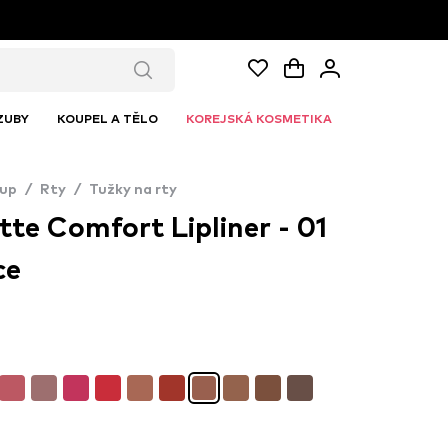
ZUBY
KOUPEL A TĚLO
KOREJSKÁ KOSMETIKA
up
/
Rty
/
Tužky na rty
te Comfort Lipliner - 01
ce