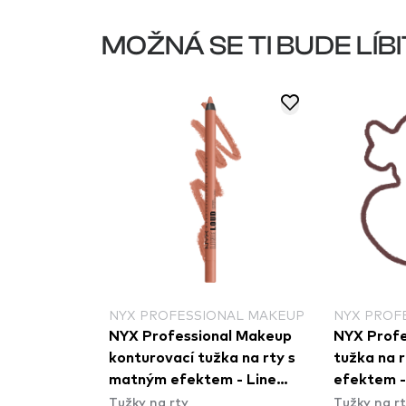
MOŽNÁ SE TI BUDE LÍBI
NAL MAKEUP
NYX PROFESSIONAL MAKEUP
NYX PROF
al Makeup
NYX Professional Makeup
NYX Profe
zvětšujícím
konturovací tužka na rty s
tužka na r
 Plump
matným efektem - Line
efektem -
Tužky na rty
Tužky na r
er - 07
Loud Longwear Lip Liner -
Plumping L