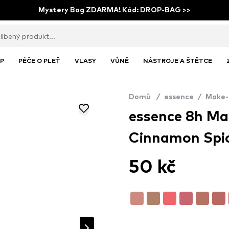
Mystery Bag ZDARMA! Kód: DROP-BAG >>
P
PÉČE O PLEŤ
VLASY
VŮNĚ
NÁSTROJE A ŠTĚTCE
Domů
/
essence
/
Make-
essence 8h Mat
Cinnamon Spi
50 kč