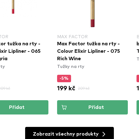
TOR
MAX FACTOR
or tužka na rty -
Max Factor tužka na rty -
b
ixir Lipliner - 065
Colour Elixir Lipliner - 075
T
ria
Rich Wine
rty
Tužky na rty
-5%
199 kč
209 kč
209 kč
Přidat
Přidat
Zobrazit všechny produkty