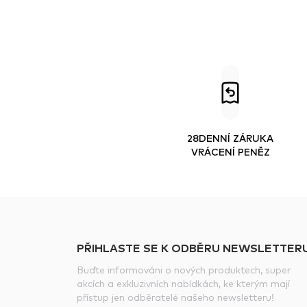
28DENNÍ ZÁRUKA
VRÁCENÍ PENĚZ
PŘIHLASTE SE K ODBĚRU NEWSLETTERU
Buďte informováni o nových produktech, super
akcích a exkluzivních nabídkách, ke kterým mají
přístup jen odběratelé našeho newsletteru!