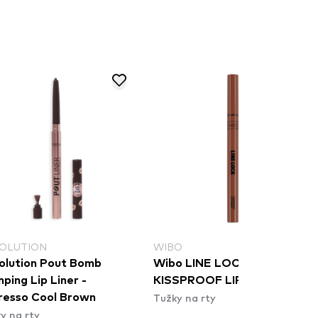
OLUTION
WIBO
olution Pout Bomb
Wibo LINE LOCK
ping Lip Liner -
KISSPROOF LIP LINER 03
Tužky na rty
resso Cool Brown
y na rty