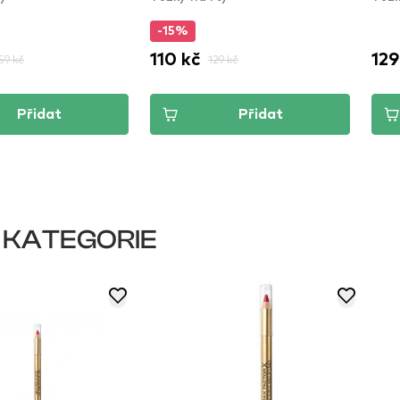
-15%
110 kč
129
59 kč
129 kč
Přidat
Přidat
 KATEGORIE