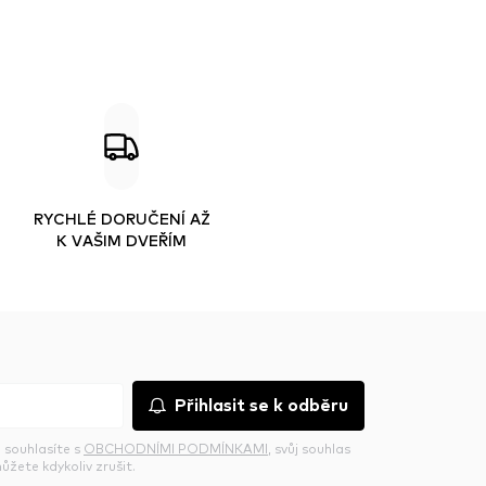
RYCHLÉ DORUČENÍ AŽ
K VAŠIM DVEŘÍM
Přihlasit se k odběru
 souhlasíte s
OBCHODNÍMI PODMÍNKAMI
, svůj souhlas
ůžete kdykoliv zrušit.