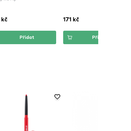
 kč
171 kč
Přidat
Přidat