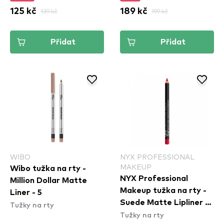
125 kč
139 kč
189 kč
199 kč
Přidat
Přidat
WIBO
NYX PROFESSIONAL
MAKEUP
Wibo tužka na rty -
NYX Professional
Million Dollar Matte
Makeup tužka na rty -
Liner - 5
Suede Matte Lipliner -
Tužky na rty
Tužky na rty
Spicy (SMLL57)