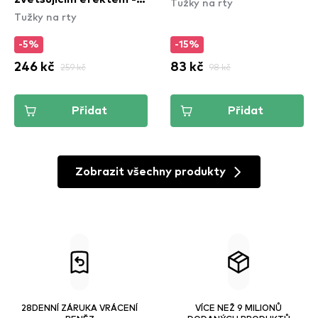
Tužky na rty
Tužky na rty
Duck Plump Plumping
Lip Liner - 12 Double
-5%
-15%
Dose
246 kč
259 kč
83 kč
98 kč
Přidat
Přidat
Zobrazit všechny produkty
28DENNÍ ZÁRUKA VRÁCENÍ
VÍCE NEŽ 9 MILIONŮ