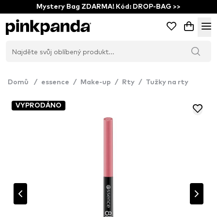
Mystery Bag ZDARMA! Kód: DROP-BAG >>
Domů
/
essence
/
Make-up
/
Rty
/
Tužky na rty
VYPRODÁNO