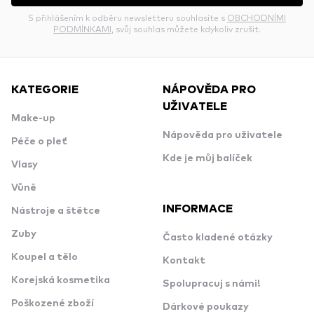
S přihlášením k odběru newsletteru souhlasíte s
OBCHODNÍMI
PODMÍNKAMI
, svůj souhlas můžete kdykoliv zrušit.
KATEGORIE
NÁPOVĚDA PRO
UŽIVATELE
Make-up
Nápověda pro uživatele
Péče o pleť
Kde je můj balíček
Vlasy
Vůně
INFORMACE
Nástroje a štětce
Zuby
Často kladené otázky
Koupel a tělo
Kontakt
Korejská kosmetika
Spolupracuj s námi!
Poškozené zboží
Dárkové poukazy