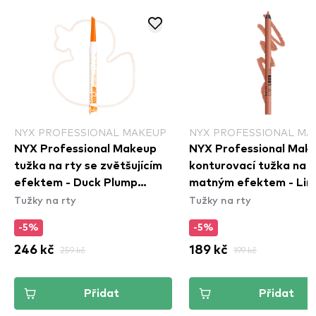
NYX PROFESSIONAL MAKEUP
NYX PROFESSIONAL MA
NYX Professional Makeup
NYX Professional Mak
tužka na rty se zvětšujícím
konturovací tužka na r
efektem - Duck Plump
matným efektem - Lin
Tužky na rty
Tužky na rty
Plumping Lip Liner - 01
Loud Longwear Lip Lin
Ducking Clear
Daring Damsel (LLLP0
-5%
-5%
246 kč
259 kč
189 kč
199 kč
Přidat
Přidat