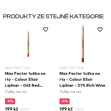
PRODUKTY ZE STEJNÉ KATEGORIE
MAX FACTOR
MAX FACTOR
Max Factor tužka na
Max Factor tužka na
rty - Colour Elixir
rty - Colour Elixir
Lipliner - 065 Red
Lipliner - 075 Rich Wine
Tužky na rty
Tužky na rty
Sangria
-5%
-5%
199 kč
209 kč
199 kč
209 kč