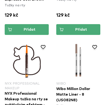
Tužky na rty
129 kč
129 kč
Přidat
Přidat
NYX PROFESSIONAL
WIBO
MAKEUP
Wibo Million Dollar
NYX Professional
Matte Liner - 8
Makeup tužka na rty se
(US082N8)
zvětšujícím efektem -