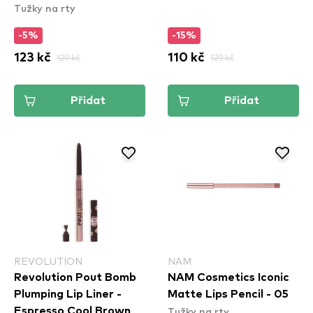
Tužky na rty
Natural (SPL810)
-5%
-15%
123 kč
129 kč
110 kč
129 kč
Přidat
Přidat
REVOLUTION
NAM
Revolution Pout Bomb
NAM Cosmetics Iconic
Plumping Lip Liner -
Matte Lips Pencil - 05
Tužky na rty
Espresso Cool Brown