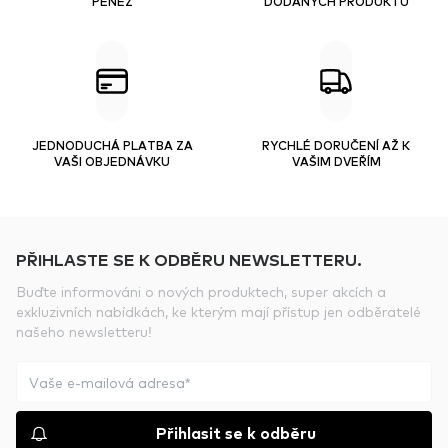
PENĚZ
DODANÝCH PRODUKTŮ
JEDNODUCHÁ PLATBA ZA
RYCHLÉ DORUČENÍ AŽ K
VAŠI OBJEDNÁVKU
VAŠIM DVEŘÍM
PŘIHLASTE SE K ODBĚRU NEWSLETTERU.
Buďte informováni o nových produktech, super akcích a
exkluzivních nabídkách, ke kterým mají přístup jen odběratelé
našeho newsletteru!
Přihlasit se k odběru