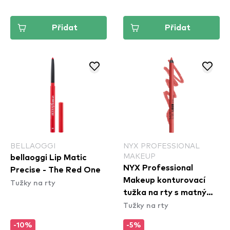
Přidat
Přidat
BELLAOGGI
NYX PROFESSIONAL
MAKEUP
bellaoggi Lip Matic
NYX Professional
Precise - The Red One
Makeup konturovací
Tužky na rty
tužka na rty s matným
Tužky na rty
efektem - Line Loud
Longwear Lip Liner -
-10%
-5%
Rebel Red (LLLP11)