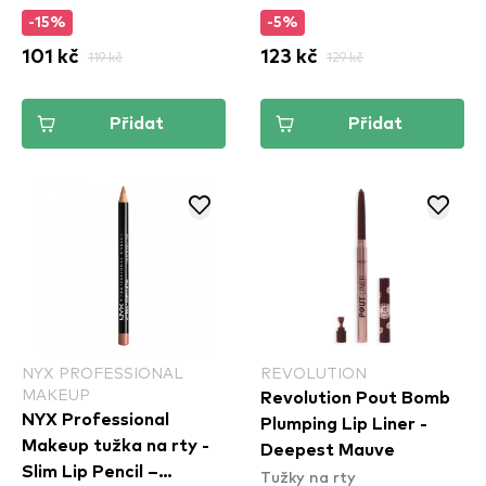
-15%
-5%
101 kč
119 kč
123 kč
129 kč
Přidat
Přidat
NYX PROFESSIONAL
REVOLUTION
MAKEUP
Revolution Pout Bomb
NYX Professional
Plumping Lip Liner -
Makeup tužka na rty -
Deepest Mauve
Slim Lip Pencil –
Tužky na rty