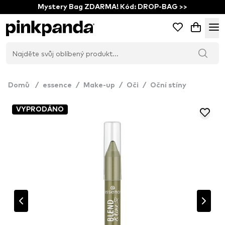
Mystery Bag ZDARMA! Kód: DROP-BAG >>
Domů
/
essence
/
Make-up
/
Oči
/
Oční stíny
VYPRODÁNO