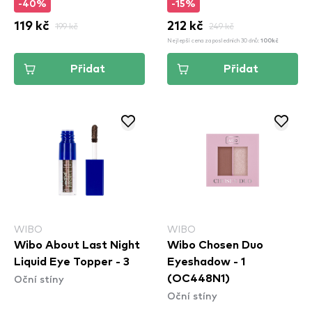
-40%
-15%
119 kč
199 kč
212 kč
249 kč
Nejlepší cena za posledních 30 dnů:
100kč
Přidat
Přidat
WIBO
WIBO
Wibo About Last Night
Wibo Chosen Duo
Liquid Eye Topper - 3
Eyeshadow - 1
Oční stíny
(OC448N1)
Oční stíny