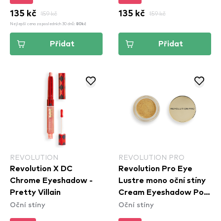
135 kč
159 kč
135 kč
159 kč
Nejlepší cena za posledních 30 dnů:
80kč
Přidat
Přidat
REVOLUTION
REVOLUTION PRO
Revolution X DC
Revolution Pro Eye
Chrome Eyeshadow -
Lustre mono oční stíny
Pretty Villain
Cream Eyeshadow Pot
Oční stíny
Oční stíny
- Duchesse