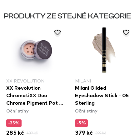
PRODUKTY ZE STEJNÉ KATEGORIE
XX REVOLUTION
MILANI
XX Revolution
Milani Gilded
ChromatiXX Duo
Eyeshadow Stick - 05
Chrome Pigment Pot -
Sterling
Oční stíny
Oční stíny
Charge
-35%
-5%
285 kč
439 kč
379 kč
399 kč