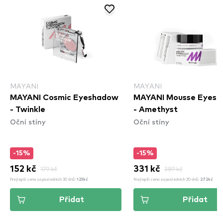
MAYANI
MAYANI
MAYANI Cosmic Eyeshadow
MAYANI Mousse Eyes
- Twinkle
- Amethyst
Oční stíny
Oční stíny
-15%
-15%
152 kč
179 kč
331 kč
389 kč
Nejlepší cena za posledních 30 dnů:
Nejlepší cena za posledních 30 dnů:
125kč
272kč
Přidat
Přidat