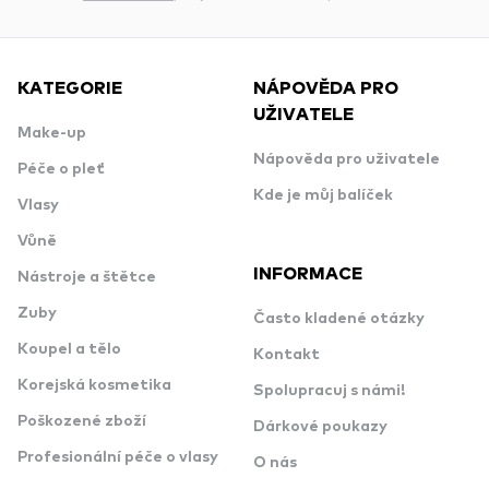
KATEGORIE
NÁPOVĚDA PRO
UŽIVATELE
Make-up
Nápověda pro uživatele
Péče o pleť
Kde je můj balíček
Vlasy
Vůně
INFORMACE
Nástroje a štětce
Zuby
Často kladené otázky
Koupel a tělo
Kontakt
Korejská kosmetika
Spolupracuj s námi!
Poškozené zboží
Dárkové poukazy
Profesionální péče o vlasy
O nás