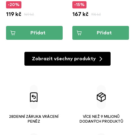
-20%
-15%
119 kč
149 kč
167 kč
196 kč
Přidat
Přidat
Zobrazit všechny produkty
28DENNÍ ZÁRUKA VRÁCENÍ
VÍCE NEŽ 9 MILIONŮ
PENĚZ
DODANÝCH PRODUKTŮ