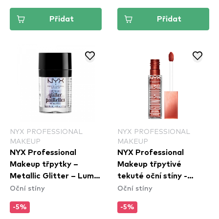
Přidat
Přidat
NYX PROFESSIONAL
NYX PROFESSIONAL
MAKEUP
MAKEUP
NYX Professional
NYX Professional
Makeup třpytky –
Makeup třpytivé
Metallic Glitter – Lumi-
tekuté oční stíny -
Oční stíny
Oční stíny
Lite (MGLI05)
Ultimate Glow Shots -
Clementine Fine
-5%
-5%
(UGS011)