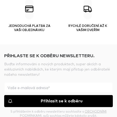
JEDNODUCHÁ PLATBA ZA
RYCHLÉ DORUČENÍ AŽ K
VAŠI OBJEDNÁVKU
VAŠIM DVEŘÍM
PŘIHLASTE SE K ODBĚRU NEWSLETTERU.
Buďte informováni o nových produktech, super akcích a
exkluzivních nabídkách, ke kterým mají přístup jen odběratelé
našeho newsletteru!
Přihlasit se k odběru
S přihlášením k odběru newsletteru souhlasíte s
OBCHODNÍMI
PODMÍNKAMI
, svůj souhlas můžete kdykoliv zrušit.