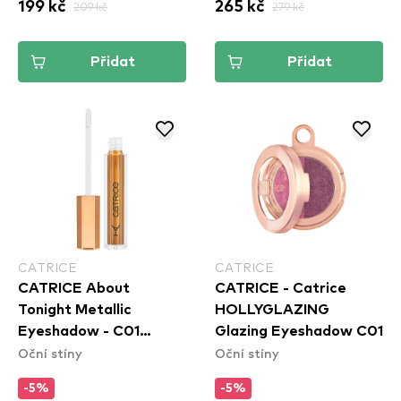
199 kč
209 kč
265 kč
279 kč
Přidat
Přidat
CATRICE
CATRICE
CATRICE About
CATRICE - Catrice
Tonight Metallic
HOLLYGLAZING
Eyeshadow - C01
Glazing Eyeshadow C01
Oční stíny
Oční stíny
Champagne O'Clock
-5%
-5%