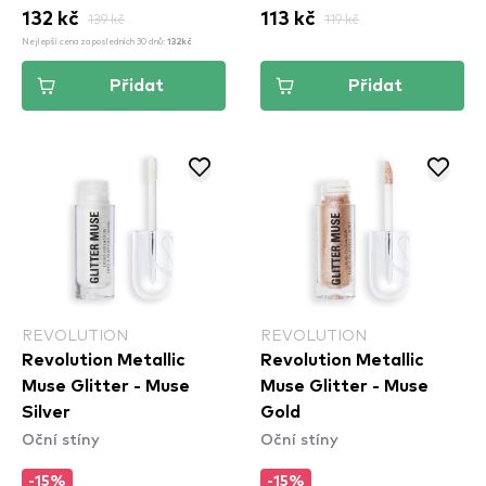
132 kč
139 kč
113 kč
119 kč
Nejlepší cena za posledních 30 dnů:
132kč
Přidat
Přidat
REVOLUTION
REVOLUTION
Revolution Metallic
Revolution Metallic
Muse Glitter - Muse
Muse Glitter - Muse
Silver
Gold
Oční stíny
Oční stíny
-15%
-15%