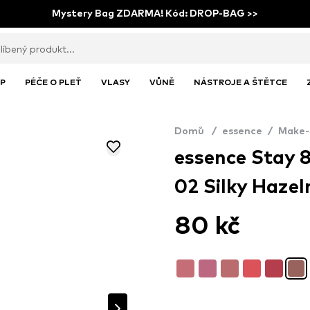
Mystery Bag ZDARMA! Kód: DROP-BAG >>
P
PÉČE O PLEŤ
VLASY
VŮNĚ
NÁSTROJE A ŠTĚTCE
Domů
/
essence
/
Make-
essence Stay 8
02 Silky Hazel
80 kč