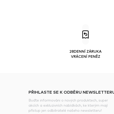
28DENNÍ ZÁRUKA
VRÁCENÍ PENĚZ
PŘIHLASTE SE K ODBĚRU NEWSLETTERU
Buďte informováni o nových produktech, super
akcích a exkluzivních nabídkách, ke kterým mají
přístup jen odběratelé našeho newsletteru!