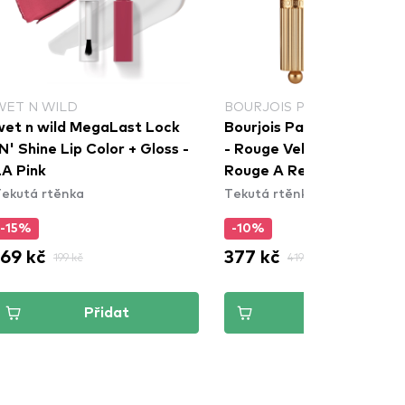
WET N WILD
BOURJOIS PARIS
wet n wild MegaLast Lock
Bourjois Paris tekutá rtě
N' Shine Lip Color + Gloss -
- Rouge Velvet Ink - 09
LA Pink
Rouge A Reves
ekutá rtěnka
Tekutá rtěnka
-15%
-10%
169 kč
377 kč
199 kč
419 kč
Přidat
Přidat