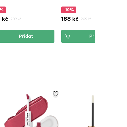
0%
-10%
 kč
188 kč
209 kč
209 kč
Přidat
Přidat