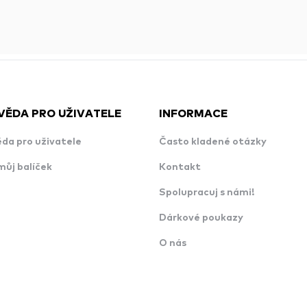
VĚDA PRO UŽIVATELE
INFORMACE
da pro uživatele
Často kladené otázky
můj balíček
Kontakt
Spolupracuj s námi!
Dárkové poukazy
O nás