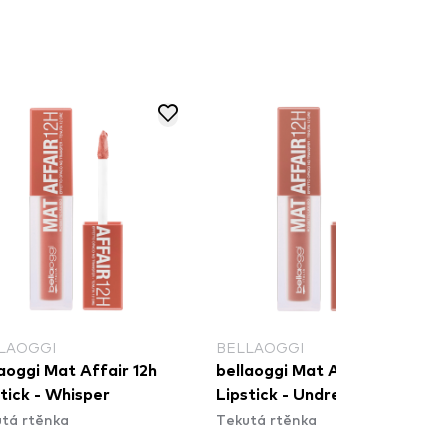
LAOGGI
BELLAOGGI
aoggi Mat Affair 12h
bellaoggi Mat Affair 12h
tick - Whisper
Lipstick - Undressed
tá rtěnka
Tekutá rtěnka