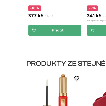
-10%
-5%
377 kč
341 kč
419 kč
35
Nejlepší cena za pos
dat
Přidat
PRODUKTY ZE STEJNÉ