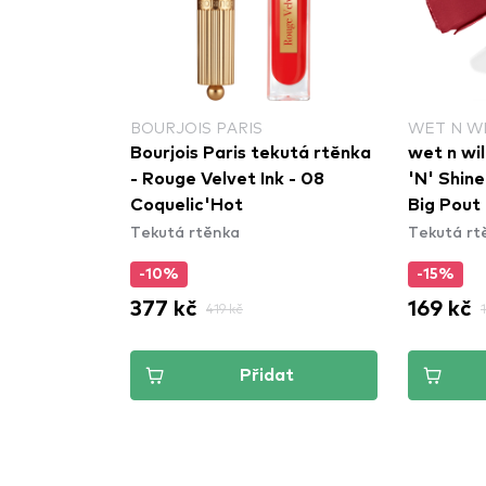
BOURJOIS PARIS
WET N W
Bourjois Paris tekutá rtěnka
wet n wi
- Rouge Velvet Ink - 08
'N' Shine
Coquelic'Hot
Big Pout
Tekutá rtěnka
Tekutá rt
-10%
-15%
377 kč
169 kč
419 kč
Přidat