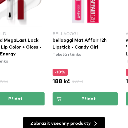
ILD
BELLAOGGI
ld MegaLast Lock
bellaoggi Mat Affair 12h
 Lip Color + Gloss -
Lipstick - Candy Girl
'
Tekutá rtěnka
 Energy
ěnka
T
-10%
188 kč
199 kč
209 kč
Přidat
Přidat
Zobrazit všechny produkty