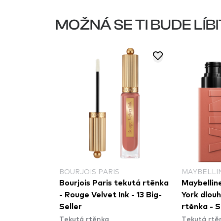
MOŽNÁ SE TI BUDE LÍBI
BOURJOIS PARIS
MAYBELLI
ěnka - Stay
Bourjois Paris tekutá rtěnka
Maybellin
gwear
- Rouge Velvet Ink - 13 Big-
York dlouh
onic
Seller
rtěnka - S
Tekutá rtěnka
Tekutá rtě
Liquid Lip