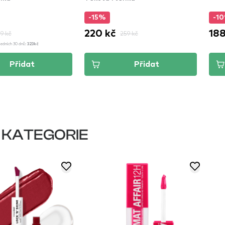
-15%
-1
220 kč
188
9 kč
259 kč
ledních 30 dnů:
323kč
Přidat
Přidat
 KATEGORIE