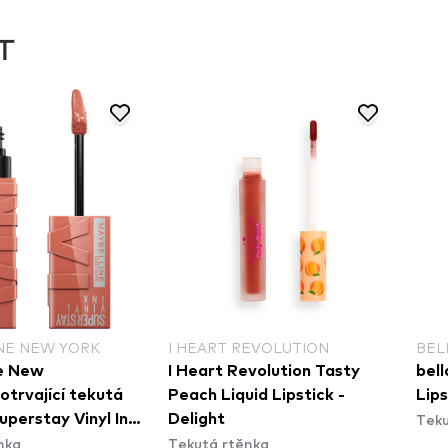
T
NE NEW YORK
I HEART REVOLUTION
BEL
e New
I Heart Revolution Tasty
bell
otrvající tekutá
Peach Liquid Lipstick -
Lips
Teku
uperstay Vinyl Ink
Delight
nka
Tekutá rtěnka
stick - 105 Golden