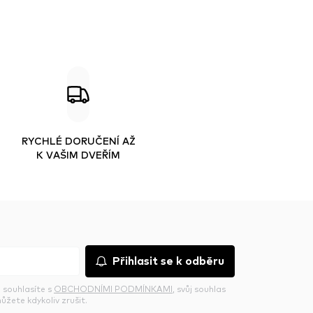
RYCHLÉ DORUČENÍ AŽ
K VAŠIM DVEŘÍM
Přihlasit se k odběru
 souhlasíte s
OBCHODNÍMI PODMÍNKAMI
, svůj souhlas
ůžete kdykoliv zrušit.