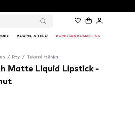
ZUBY
KOUPEL A TĚLO
KOREJSKÁ KOSMETIKA
up
/
Rty
/
Tekutá rtěnka
h Matte Liquid Lipstick -
nut