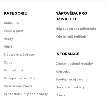
KATEGORIE
NÁPOVĚDA PRO
UŽIVATELE
Make-up
Nápověda pro uživatele
Péče o pleť
Kde je můj balíček
Vlasy
Vůně
INFORMACE
Nástroje a štětce
Zuby
Často kladené otázky
Koupel a tělo
Kontakt
Korejská kosmetika
Spolupracuj s námi!
Poškozené zboží
Dárkové poukazy
Profesionální péče o vlasy
O nás