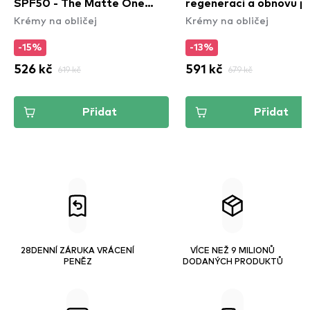
SPF50 - The Matte One
regeneraci a obnovu pl
Krémy na obličej
Krémy na obličej
(SPF50)
Madagascar Centella
Soothing Cream (75ml
-15%
-13%
526 kč
619 kč
591 kč
679 kč
Přidat
Přidat
28DENNÍ ZÁRUKA VRÁCENÍ
VÍCE NEŽ 9 MILIONŮ
PENĚZ
DODANÝCH PRODUKTŮ