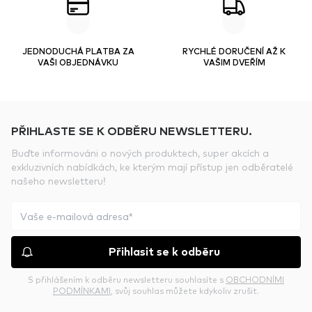
JEDNODUCHÁ PLATBA ZA
RYCHLÉ DORUČENÍ AŽ K
VAŠI OBJEDNÁVKU
VAŠIM DVEŘÍM
PŘIHLASTE SE K ODBĚRU NEWSLETTERU.
Buďte informováni o nových produktech, super akcích a
exkluzivních nabídkách, ke kterým mají přístup jen odběratelé
našeho newsletteru!
Přihlasit se k odběru
S přihlášením k odběru newsletteru souhlasíte s
OBCHODNÍMI
PODMÍNKAMI
, svůj souhlas můžete kdykoliv zrušit.