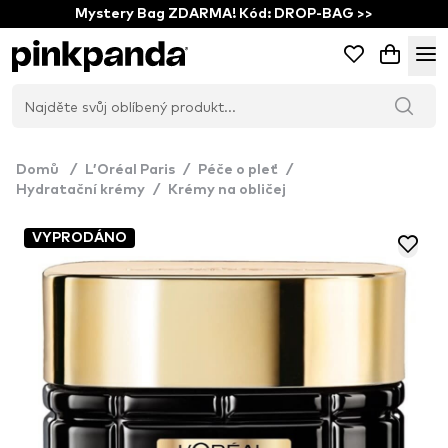
Mystery Bag ZDARMA! Kód: DROP-BAG >>
Domů
/
L’Oréal Paris
/
Péče o pleť
/
Hydratační krémy
/
Krémy na obličej
VYPRODÁNO