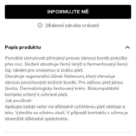
INFORMUJTE MĚ
28denní záruka vrácení
Popis produktu
Pomáhá stimulovat přirozený proces obnovy buněk pokožky
přes noc. Složení obsahuje černý lanýž a fermentovaný černý
čaj. Ideální pro unavenou a zralou pleť.
Obsahuje regenerační účinek Natecium, který stimuluje
obnovu povrchových kožních buněk. Pro zářivou pleť plnou
života. Dermatologicky testovaný krém. Biokompatibilní
komplex určený k ochraně pleti.
Jak používat:
Aplikujte každý večer na důkladně vyčištěnou pleť obličeje a
krku. Vyhněte se očnímu okolí. V případě kontaktu s očima je
okamžitě důkladně opláchněte.