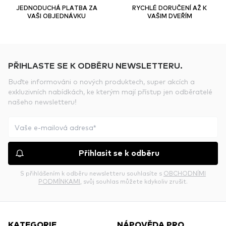
JEDNODUCHÁ PLATBA ZA
RYCHLÉ DORUČENÍ AŽ K
VAŠI OBJEDNÁVKU
VAŠIM DVEŘÍM
PŘIHLASTE SE K ODBĚRU NEWSLETTERU.
Buďte informováni o nových produktech, super akcích a
exkluzivních nabídkách, ke kterým mají přístup jen odběratelé
našeho newsletteru!
Přihlasit se k odběru
S přihlášením k odběru newsletteru souhlasíte s
OBCHODNÍMI
PODMÍNKAMI
, svůj souhlas můžete kdykoliv zrušit.
KATEGORIE
NÁPOVĚDA PRO