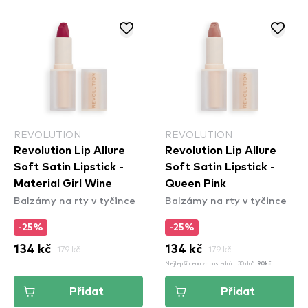
REVOLUTION
REVOLUTION
Revolution Lip Allure
Revolution Lip Allure
Soft Satin Lipstick -
Soft Satin Lipstick -
Material Girl Wine
Queen Pink
Balzámy na rty v tyčince
Balzámy na rty v tyčince
-25%
-25%
134 kč
179 kč
134 kč
179 kč
Nejlepší cena za posledních 30 dnů:
90kč
Přidat
Přidat