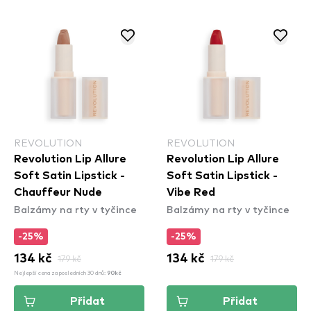
REVOLUTION
REVOLUTION
Revolution Lip Allure
Revolution Lip Allure
Soft Satin Lipstick -
Soft Satin Lipstick -
Chauffeur Nude
Vibe Red
Balzámy na rty v tyčince
Balzámy na rty v tyčince
-25%
-25%
134 kč
179 kč
134 kč
179 kč
Nejlepší cena za posledních 30 dnů:
90kč
Přidat
Přidat