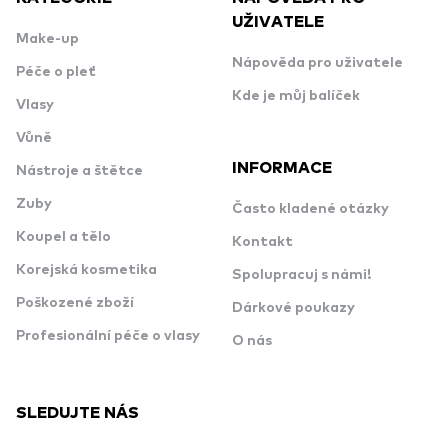
UŽIVATELE
Make-up
Nápověda pro uživatele
Péče o pleť
Kde je můj balíček
Vlasy
Vůně
INFORMACE
Nástroje a štětce
Zuby
Často kladené otázky
Koupel a tělo
Kontakt
Korejská kosmetika
Spolupracuj s námi!
Poškozené zboží
Dárkové poukazy
Profesionální péče o vlasy
O nás
SLEDUJTE NÁS