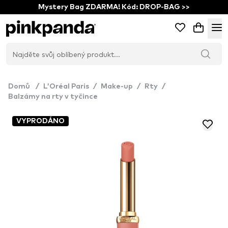
Mystery Bag ZDARMA! Kód: DROP-BAG >>
Domů
/
L’Oréal Paris
/
Make-up
/
Rty
/
Balzámy na rty v tyčince
VYPRODÁNO