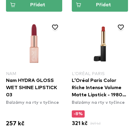
Přidat
Přidat
NAM
L’ORÉAL PARIS
Nam HYDRA GLOSS
L’Oréal Paris Color
WET SHINE LIPSTICK
Riche Intense Volume
03
Matte Lipstick - 1980
Balzámy na rty v tyčince
Balzámy na rty v tyčince
L'Ambre​
-8%
257 kč
321 kč
349 kč