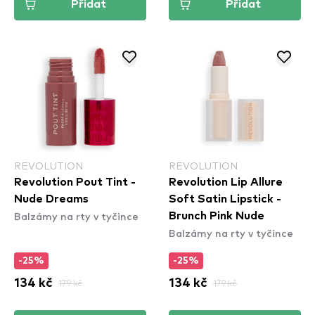
Přidat
Přidat
REVOLUTION
REVOLUTION
Revolution Pout Tint -
Revolution Lip Allure
Nude Dreams
Soft Satin Lipstick -
Balzámy na rty v tyčince
Brunch Pink Nude
Balzámy na rty v tyčince
-25%
-25%
134 kč
179 kč
134 kč
179 kč