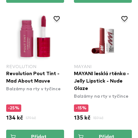
REVOLUTION
MAYANI
Revolution Pout Tint -
MAYANI lesklá rtěnka -
Mad About Mauve
Jelly Lipstick - Nude
Balzámy na rty v tyčince
Glaze
Balzámy na rty v tyčince
-25%
-15%
134 kč
179 kč
135 kč
159 kč
Přidat
Přidat