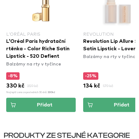
L’ORÉAL PARIS
REVOLUTION
L’Oréal Paris hydratační
Revolution Lip Allure S
rtěnka - Color Riche Satin
Satin Lipstick - Lover
Balzámy na rty v tyčince
Lipstick - 520 Defient
Balzámy na rty v tyčince
-8%
-25%
330 kč
359 kč
134 kč
179 kč
Nejlepší cena za posledních 30 dnů:
330kč
Přidat
Přidat
PRODUKTY ZE STEJNÉ KATEGORIE