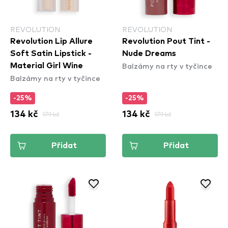
REVOLUTION
REVOLUTION
Revolution Lip Allure
Revolution Pout Tint -
Soft Satin Lipstick -
Nude Dreams
Balzámy na rty v tyčince
Material Girl Wine
Balzámy na rty v tyčince
-25%
-25%
134 kč
179 kč
134 kč
179 kč
Přidat
Přidat