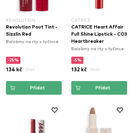
REVOLUTION
CATRICE
Revolution Pout Tint -
CATRICE Heart Affair
Sizzlin Red
Full Shine Lipstick - C03
Balzámy na rty v tyčince
Heartbreaker
Balzámy na rty v tyčince
-25%
-5%
134 kč
179 kč
132 kč
139 kč
Přidat
Přidat