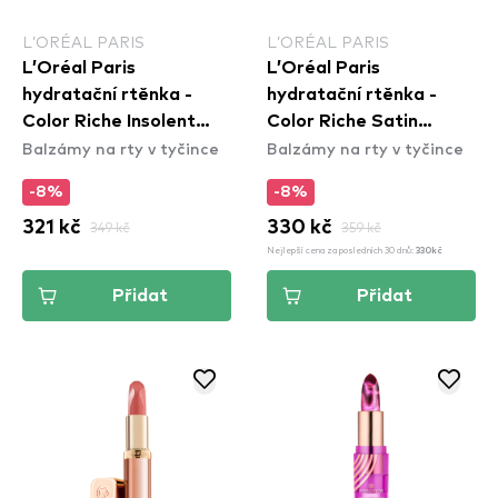
L’ORÉAL PARIS
L’ORÉAL PARIS
L’Oréal Paris
L’Oréal Paris
hydratační rtěnka -
hydratační rtěnka -
Color Riche Insolent
Color Riche Satin
Balzámy na rty v tyčince
Balzámy na rty v tyčince
Lipstick - 179 Decadent
Lipstick - 520 Defient
-8%
-8%
321 kč
349 kč
330 kč
359 kč
Nejlepší cena za posledních 30 dnů:
330kč
Přidat
Přidat