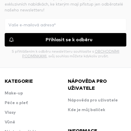
exkluzivních nabídkách, ke kterým mají přístup jen odběratelé
našeho newsletteru!
Přihlasit se k odběru
S přihlášením k odběru newsletteru souhlasíte s
OBCHODNÍMI
PODMÍNKAMI
, svůj souhlas můžete kdykoliv zrušit.
KATEGORIE
NÁPOVĚDA PRO
UŽIVATELE
Make-up
Nápověda pro uživatele
Péče o pleť
Kde je můj balíček
Vlasy
Vůně
INFORMACE