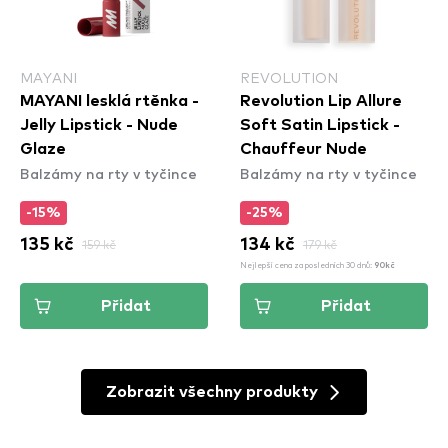
MAYANI
REVOLUTION
MAYANI lesklá rtěnka -
Revolution Lip Allure
Jelly Lipstick - Nude
Soft Satin Lipstick -
Glaze
Chauffeur Nude
Balzámy na rty v tyčince
Balzámy na rty v tyčince
-15%
-25%
135 kč
159 kč
134 kč
179 kč
Nejlepší cena za posledních 30 dnů:
90kč
Přidat
Přidat
Zobrazit všechny produkty