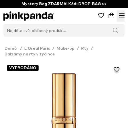
Mystery Bag ZDARMA! Kód: DROP-BAG >>
Domů
/
L’Oréal Paris
/
Make-up
/
Rty
/
Balzámy na rty v tyčince
VYPRODÁNO