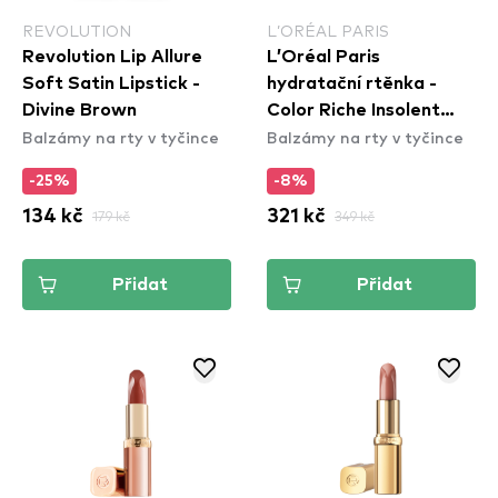
REVOLUTION
L’ORÉAL PARIS
Revolution Lip Allure
L’Oréal Paris
Soft Satin Lipstick -
hydratační rtěnka -
Divine Brown
Color Riche Insolent
Balzámy na rty v tyčince
Balzámy na rty v tyčince
Lipstick - 176 Irreverent
-25%
-8%
134 kč
179 kč
321 kč
349 kč
Přidat
Přidat