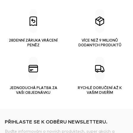
28DENNÍ ZÁRUKA VRÁCENÍ
VÍCE NEŽ 9 MILIONŮ
PENĚZ
DODANÝCH PRODUKTŮ
JEDNODUCHÁ PLATBA ZA
RYCHLÉ DORUČENÍ AŽ K
VAŠI OBJEDNÁVKU
VAŠIM DVEŘÍM
PŘIHLASTE SE K ODBĚRU NEWSLETTERU.
Buďte informováni o nových produktech, super akcích a