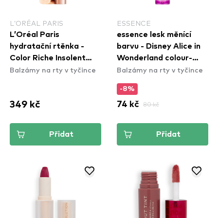
L’ORÉAL PARIS
ESSENCE
L’Oréal Paris
essence lesk měnící
hydratační rtěnka -
barvu - Disney Alice in
Color Riche Insolent
Wonderland colour-
Balzámy na rty v tyčince
Balzámy na rty v tyčince
Lipstick - 181 Intense
changing lip glow 01
-8%
349 kč
74 kč
80 kč
Přidat
Přidat