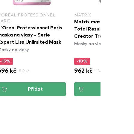
L'ORÉAL PROFESSIONNEL
MATRIX
PARIS
Matrix maska na vlasy -
'Oréal Professionnel Paris
Total Results Miracle
aska na vlasy - Serie
Creator Treatment Mask
Expert Liss Unlimited Mask
Masky na vlasy
asky na vlasy
-15%
-10%
696 kč
962 kč
819 kč
1.069 kč
Přidat
Přidat