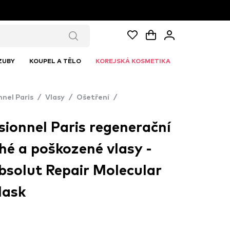
ZUBY
KOUPEL A TĚLO
KOREJSKÁ KOSMETIKA
nnel Paris
/
Vlasy
/
Ošetření
/
sionnel Paris regenerační
hé a poškozené vlasy -
bsolut Repair Molecular
Mask