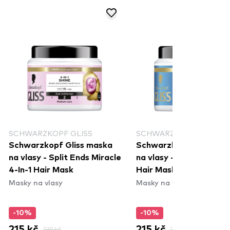
WARZKOPF GLISS
SCHWARZKOPF GLISS
warzkopf Gliss maska
Schwarzkopf Gliss maska
lasy - Split Ends Miracle
na vlasy - Aqua Revive 4-In-1
-1 Hair Mask
Hair Mask
y na vlasy
Masky na vlasy
0%
-10%
 kč
215 kč
239 kč
239 kč