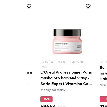
SSIONNEL
L'ORÉAL PROFESSIONNEL
SCHWARZK
PARIS
Schwarzko
onnel Paris
L'Oréal Professionnel Paris
na vlasy -
 Serie
maska pro barvené vlasy -
Hair Mask
ger Mask
Serie Expert Vitamino Color
Masky na v
Masky na vlasy
Mask
-15%
-10%
696 kč
215 kč
819 kč
23