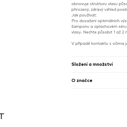
obnovuje strukturu vlasu půs
přirozený, zdravý vzhled posil
Jak používat:
Pro dosažení optimálních výs
šamponu a oplachovém séru.
vlasy. Nechte působit 1 až 2
V případě kontaktu s očima j
Složení a množství
O značce
T