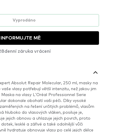
Vyprodáno
INFORMUJTE MĚ
28denní záruka vrácení
Expert Absolut Repair Molecular, 250 ml, masky na
 vaše vlasy potřebují větší intenzitu, než jakou jim
aska na vlasy L'Oréal Professionnel Serie
lar dokonale obohatí vaši péči. Díky vysoké
k, zaměřených na řešení určitých problémů, vlasům
iká hluboko do vlasových vláken, posiluje je,
uje jejich obnovu a uhlazuje jejich povrch, proto
dotek, lesklé a zářivé a také odolnější vůči
vně hydratuje obnovuje vlasy po celé jejich délce