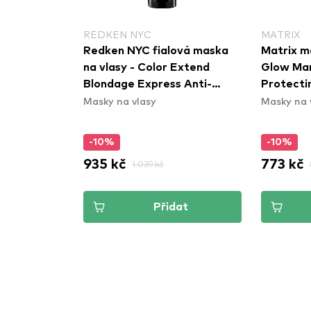
REDKEN NYC
MATRIX
Redken NYC fialová maska
Matrix m
na vlasy - Color Extend
Glow Man
Blondage Express Anti-
Protecti
Masky na vlasy
Masky na 
Brass Mask
-10%
-10%
935 kč
773 kč
1.039 kč
Přidat