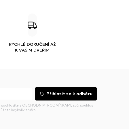
RYCHLÉ DORUČENÍ AŽ
K VAŠIM DVEŘÍM
Přihlasit se k odběru
 souhlasíte s
OBCHODNÍMI PODMÍNKAMI
, svůj souhlas
ůžete kdykoliv zrušit.