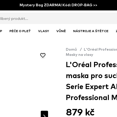
Mystery Bag ZDARMA! Kód: DROP-BAG >>
P
PÉČE O PLEŤ
VLASY
VŮNĚ
NÁSTROJE A ŠTĚTCE
Domů
/
L'Oréal Professio
Masky na vlasy
L'Oréal Profes
maska pro suc
Serie Expert A
Professional 
879 kč