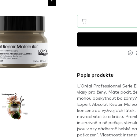
Popis produktu
L'Oréal Professionnel Serie 
vlasy pro ženy. Máte pocit, že
mohou poskytnout balzámy? M
Expert Absolut Repair Molecu
koncentraci vyživujících láte
navrací vitalitu a krásu. Pron
intenzivně o ně pečuje, stimul
jsou vlasy nádherně hebké na 
poškození. Vlastnosti: intenzi