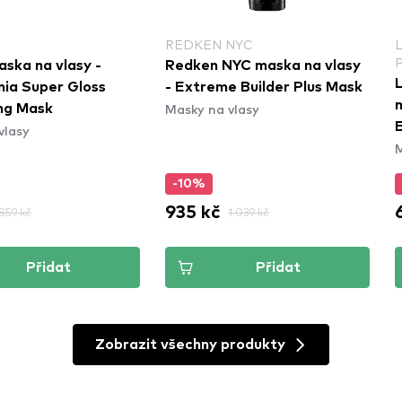
REDKEN NYC
aska na vlasy -
Redken NYC maska na vlasy
L
ia Super Gloss
- Extreme Builder Plus Mask
m
Masky na vlasy
ng Mask
vlasy
M
-10%
935 kč
859 kč
1.039 kč
Přidat
Přidat
Zobrazit všechny produkty