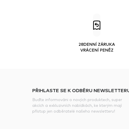
28DENNÍ ZÁRUKA
VRÁCENÍ PENĚZ
PŘIHLASTE SE K ODBĚRU NEWSLETTERU
Buďte informováni o nových produktech, super
akcích a exkluzivních nabídkách, ke kterým mají
přístup jen odběratelé našeho newsletteru!