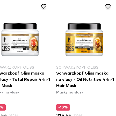
OPF GLISS
SCHWARZKOPF GLISS
SCH
pf Gliss maska
Schwarzkopf Gliss maska
Sch
 Total Repair 4-In-1
na vlasy - Oil Nutritive 4-In-1
na v
Hair Mask
4-In
lasy
Masky na vlasy
Mask
-10%
-1
215 kč
215
9 kč
239 kč