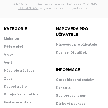
S přihlášením k odběru newsletteru souhlasíte s
OBCHODNÍMI
PODMÍNKAMI
, svůj souhlas můžete kdykoliv zrušit.
KATEGORIE
NÁPOVĚDA PRO
UŽIVATELE
Make-up
Nápověda pro uživatele
Péče o pleť
Kde je můj balíček
Vlasy
Vůně
INFORMACE
Nástroje a štětce
Zuby
Často kladené otázky
Koupel a tělo
Kontakt
Korejská kosmetika
Spolupracuj s námi!
Poškozené zboží
Dárkové poukazy