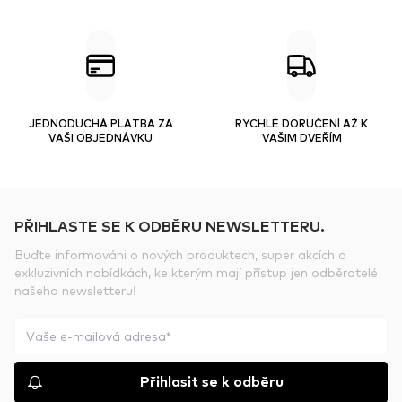
JEDNODUCHÁ PLATBA ZA
RYCHLÉ DORUČENÍ AŽ K
VAŠI OBJEDNÁVKU
VAŠIM DVEŘÍM
PŘIHLASTE SE K ODBĚRU NEWSLETTERU.
Buďte informováni o nových produktech, super akcích a
exkluzivních nabídkách, ke kterým mají přístup jen odběratelé
našeho newsletteru!
Přihlasit se k odběru