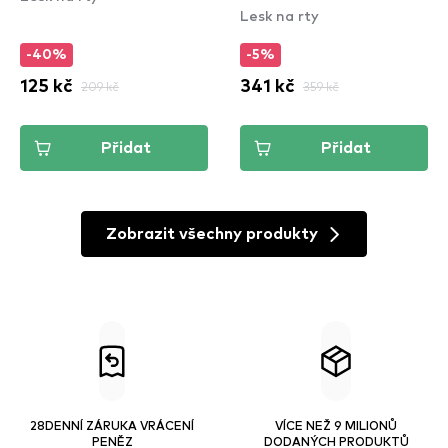
Lesk na rty
Stain - 02 Hydra Honey
-40%
-5%
125 kč
209 kč
341 kč
359 kč
Přidat
Přidat
Zobrazit všechny produkty
28DENNÍ ZÁRUKA VRÁCENÍ
VÍCE NEŽ 9 MILIONŮ
PENĚZ
DODANÝCH PRODUKTŮ