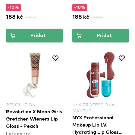
-10%
-10%
188 kč
209 kč
188 kč
209 kč
Přidat
Přidat
REVOLUTION
NYX PROFESSIONAL
MAKEUP
Revolution X Mean Girls
NYX Professional
Gretchen Wieners Lip
Makeup Lip I.V.
Gloss - Peach
Hydrating Lip Gloss
Lesk na rty