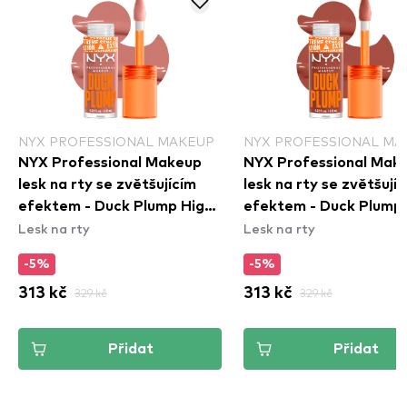
NYX PROFESSIONAL MAKEUP
NYX PROFESSIONAL MA
NYX Professional Makeup
NYX Professional Mak
lesk na rty se zvětšujícím
lesk na rty se zvětšují
efektem - Duck Plump High
efektem - Duck Plump 
Lesk na rty
Lesk na rty
Pigment Lip Gloss - Banging
Pigment Lip Gloss - B
Bare (DPLL02)
Of Applause (DPLL05
-5%
-5%
313 kč
329 kč
313 kč
329 kč
Přidat
Přidat