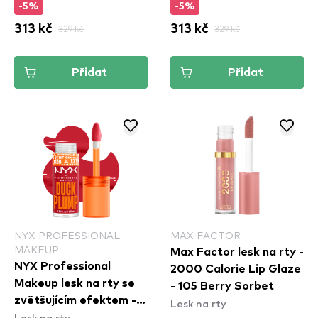
-5%
-5%
Strike A Rose
Mauve Out Of My Way
313 kč
329 kč
313 kč
329 kč
(DPLL09)
(DPLL08)
Přidat
Přidat
NYX PROFESSIONAL
MAX FACTOR
MAKEUP
Max Factor lesk na rty -
NYX Professional
2000 Calorie Lip Glaze
Makeup lesk na rty se
- 105 Berry Sorbet
zvětšujícím efektem -
Lesk na rty
Lesk na rty
Duck Plump High