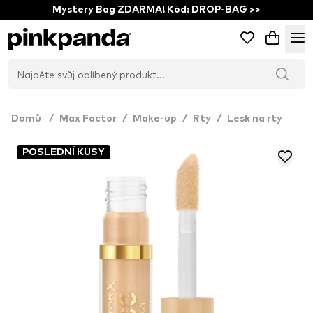
Mystery Bag ZDARMA! Kód: DROP-BAG >>
Domů
/
Max Factor
/
Make-up
/
Rty
/
Lesk na rty
POSLEDNÍ KUSY