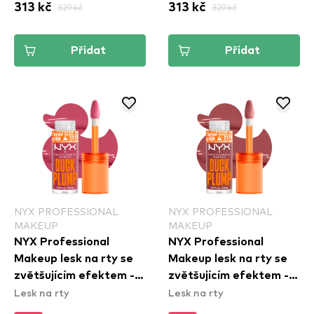
313 kč
329 kč
313 kč
329 kč
Přidat
Přidat
NYX PROFESSIONAL
NYX PROFESSIONAL
MAKEUP
MAKEUP
NYX Professional
NYX Professional
Makeup lesk na rty se
Makeup lesk na rty se
zvětšujícím efektem -
zvětšujícím efektem -
Lesk na rty
Lesk na rty
Duck Plump High
Duck Plump High
Pigment Lip Gloss -
Pigment Lip Gloss -