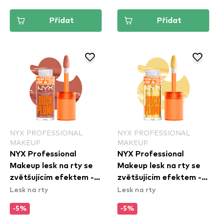
Přidat
Přidat
NYX PROFESSIONAL
NYX PROFESSIONAL
MAKEUP
MAKEUP
NYX Professional
NYX Professional
Makeup lesk na rty se
Makeup lesk na rty se
zvětšujícím efektem -
zvětšujícím efektem -
Lesk na rty
Lesk na rty
Duck Plump High
Duck Plump High
Pigment Lip Gloss -
Pigment Lip Gloss -
-5%
-5%
Apri-Caught (DPLL04)
Clearly Spicy (DPLL01)