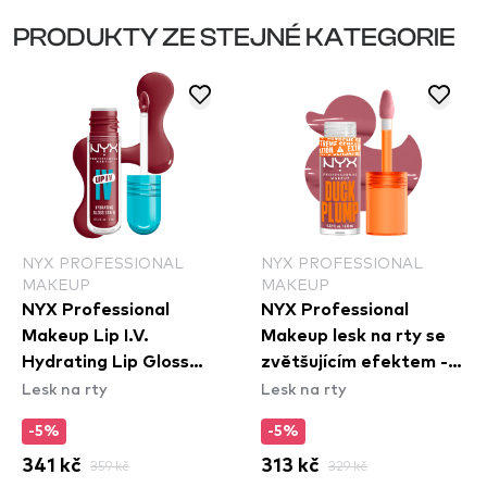
PRODUKTY ZE STEJNÉ KATEGORIE
NYX PROFESSIONAL
NYX PROFESSIONAL
MAKEUP
MAKEUP
NYX Professional
NYX Professional
Makeup Lip I.V.
Makeup lesk na rty se
Hydrating Lip Gloss
zvětšujícím efektem -
Lesk na rty
Lesk na rty
Stain - 09 Blush Rush
Duck Plump High
Pigment Lip Gloss -
-5%
-5%
Lilac On Lock (DPLL10)
341 kč
359 kč
313 kč
329 kč