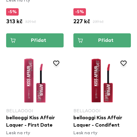
Pigment Lip Gloss -
-5%
-5%
Cherry Spice (DPLL19)
313 kč
329 kč
227 kč
239 kč
Přidat
Přidat
BELLAOGGI
BELLAOGGI
bellaoggi Kiss Affair
bellaoggi Kiss Affair
Laquer - First Date
Laquer - Condifent
Lesk na rty
Lesk na rty