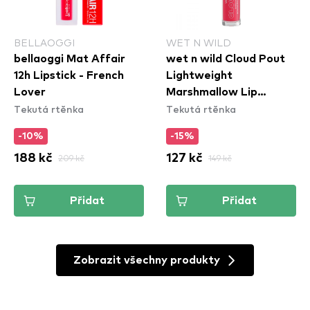
BELLAOGGI
WET N WILD
bellaoggi Mat Affair
wet n wild Cloud Pout
12h Lipstick - French
Lightweight
Lover
Marshmallow Lip
Tekutá rtěnka
Tekutá rtěnka
Mousse - Fluff You
(1111920E)
-10%
-15%
188 kč
209 kč
127 kč
149 kč
Přidat
Přidat
Zobrazit všechny produkty