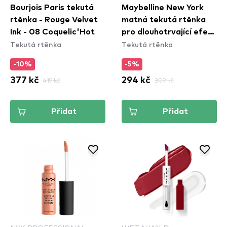
Bourjois Paris tekutá
Maybelline New York
rtěnka - Rouge Velvet
matná tekutá rtěnka
Ink - 08 Coquelic'Hot
pro dlouhotrvající efekt
Tekutá rtěnka
Tekutá rtěnka
- Superstay Matte Ink
Liquid Lipstick - 180
-10%
-5%
Revolutionary
377 kč
419 kč
294 kč
309 kč
Přidat
Přidat