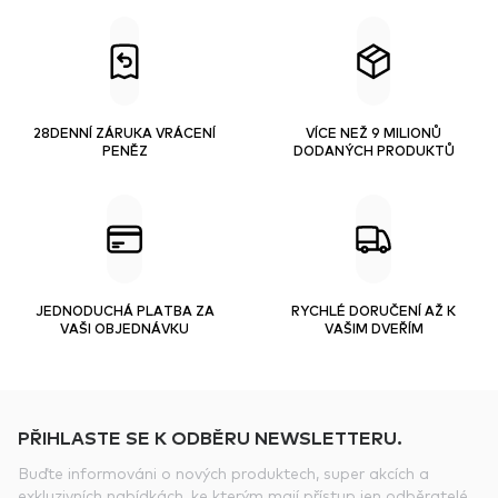
28DENNÍ ZÁRUKA VRÁCENÍ
VÍCE NEŽ 9 MILIONŮ
PENĚZ
DODANÝCH PRODUKTŮ
JEDNODUCHÁ PLATBA ZA
RYCHLÉ DORUČENÍ AŽ K
VAŠI OBJEDNÁVKU
VAŠIM DVEŘÍM
PŘIHLASTE SE K ODBĚRU NEWSLETTERU.
Buďte informováni o nových produktech, super akcích a
exkluzivních nabídkách, ke kterým mají přístup jen odběratelé