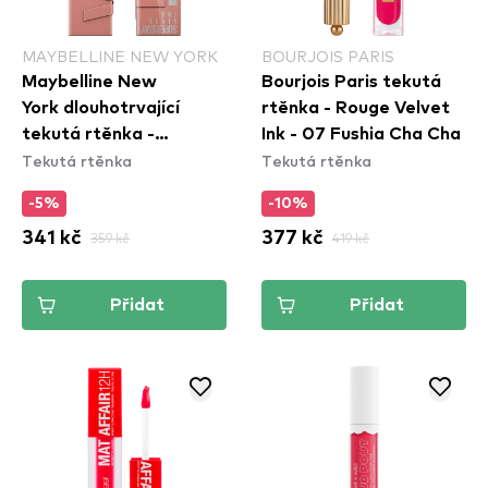
MAYBELLINE NEW YORK
BOURJOIS PARIS
Maybelline New
Bourjois Paris tekutá
York dlouhotrvající
rtěnka - Rouge Velvet
tekutá rtěnka -
Ink - 07 Fushia Cha Cha
Tekutá rtěnka
Tekutá rtěnka
Superstay Vinyl Ink
Liquid Lipstick - 95
-5%
-10%
Captivated
341 kč
359 kč
377 kč
419 kč
Přidat
Přidat