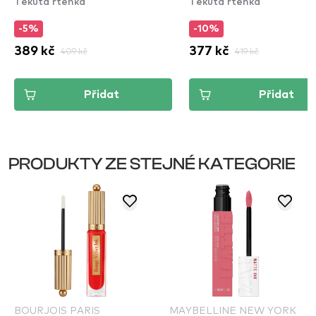
Tekutá rtěnka
Tekutá rtěnka
-5%
-10%
389 kč
409 kč
377 kč
419 kč
Přidat
Přidat
PRODUKTY ZE STEJNÉ KATEGORIE
BOURJOIS PARIS
MAYBELLINE NEW YORK