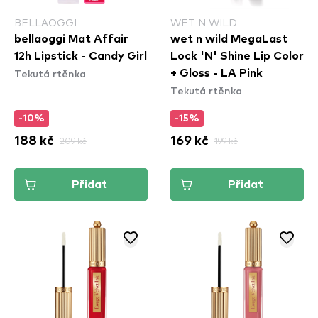
BELLAOGGI
WET N WILD
bellaoggi Mat Affair
wet n wild MegaLast
12h Lipstick - Candy Girl
Lock 'N' Shine Lip Color
Tekutá rtěnka
+ Gloss - LA Pink
Tekutá rtěnka
-10%
-15%
188 kč
209 kč
169 kč
199 kč
Přidat
Přidat