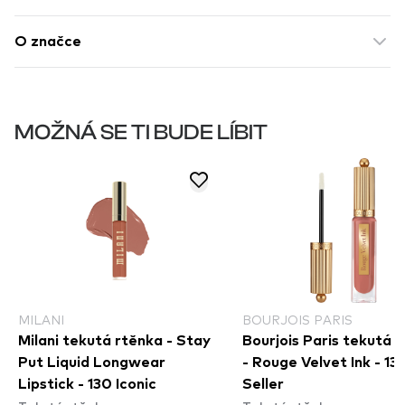
O značce
MOŽNÁ SE TI BUDE LÍBIT
MILANI
BOURJOIS PARIS
Milani tekutá rtěnka - Stay
Bourjois Paris tekutá 
Put Liquid Longwear
- Rouge Velvet Ink - 13 
Lipstick - 130 Iconic
Seller