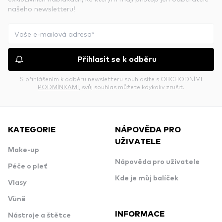
našeho newsletteru!
Přihlasit se k odběru
S přihlášením k odběru newsletteru souhlasíte s
OBCHODNÍMI
PODMÍNKAMI
, svůj souhlas můžete kdykoliv zrušit.
KATEGORIE
NÁPOVĚDA PRO
UŽIVATELE
Make-up
Nápověda pro uživatele
Péče o pleť
Kde je můj balíček
Vlasy
Vůně
INFORMACE
Nástroje a štětce