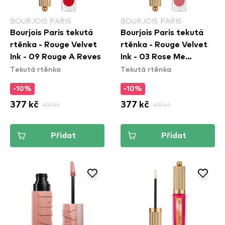
BOURJOIS PARIS
BOURJOIS PARIS
Bourjois Paris tekutá
Bourjois Paris tekutá
rtěnka - Rouge Velvet
rtěnka - Rouge Velvet
Ink - 09 Rouge A Reves
Ink - 03 Rose Me
Tekutá rtěnka
Tekutá rtěnka
Tender
-10%
-10%
377 kč
419 kč
377 kč
419 kč
Přidat
Přidat