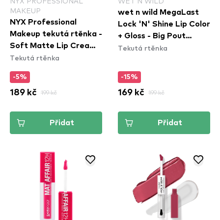
NYX PROFESSIONAL
WET N WILD
MAKEUP
wet n wild MegaLast
NYX Professional
Lock 'N' Shine Lip Color
Makeup tekutá rtěnka -
+ Gloss - Big Pout
Soft Matte Lip Cream
Tekutá rtěnka
Energy
Tekutá rtěnka
– Athens (SMLC15)
-5%
-15%
189 kč
199 kč
169 kč
199 kč
Přidat
Přidat