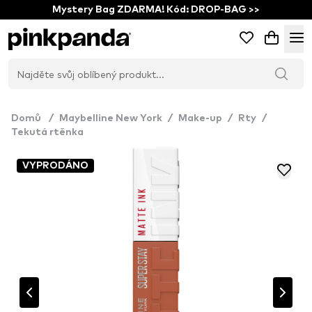
Mystery Bag ZDARMA! Kód: DROP-BAG >>
Domů
/
Maybelline New York
/
Make-up
/
Rty
/
Tekutá rtěnka
VYPRODÁNO