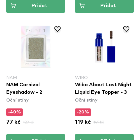
Přidat
Přidat
NAM
WIBO
NAM Carnival
Wibo About Last Night
Eyeshadow - 2
Liquid Eye Topper - 3
Oční stíny
Oční stíny
-40%
-20%
77 kč
129 kč
119 kč
149 kč