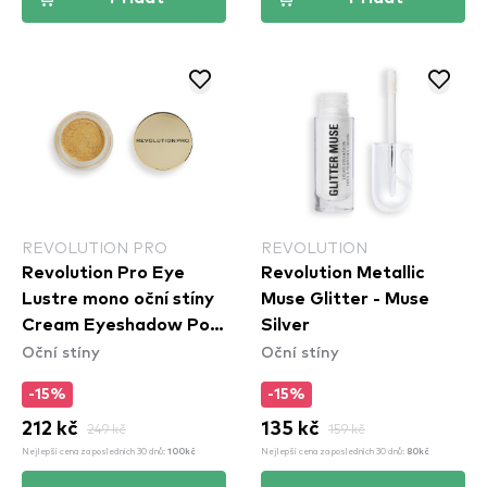
REVOLUTION PRO
REVOLUTION
Revolution Pro Eye
Revolution Metallic
Lustre mono oční stíny
Muse Glitter - Muse
Cream Eyeshadow Pot
Silver
Oční stíny
Oční stíny
- Duchesse
-15%
-15%
212 kč
249 kč
135 kč
159 kč
Nejlepší cena za posledních 30 dnů:
Nejlepší cena za posledních 30 dnů:
100kč
80kč