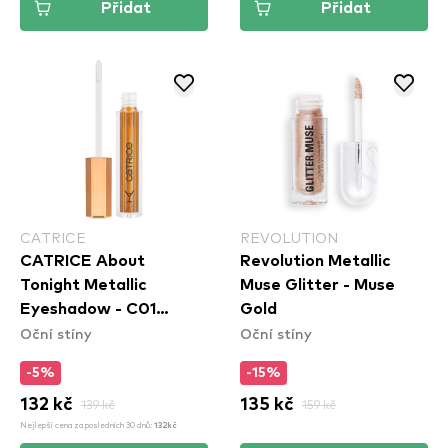
Přidat
Přidat
CATRICE
REVOLUTION
CATRICE About
Revolution Metallic
Tonight Metallic
Muse Glitter - Muse
Eyeshadow - C01
Gold
Oční stíny
Oční stíny
Champagne O'Clock
-5%
-15%
132 kč
139 kč
135 kč
159 kč
Nejlepší cena za posledních 30 dnů:
132kč