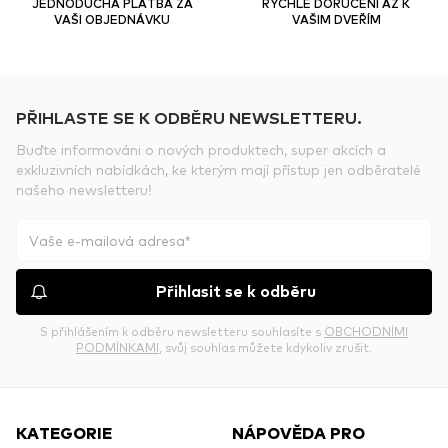
JEDNODUCHÁ PLATBA ZA
RYCHLÉ DORUČENÍ AŽ K
VAŠI OBJEDNÁVKU
VAŠIM DVEŘÍM
PŘIHLASTE SE K ODBĚRU NEWSLETTERU.
Buďte informováni o nových produktech, super akcích a
exkluzivních nabídkách, ke kterým mají přístup jen odběratelé
našeho newsletteru!
Přihlasit se k odběru
S přihlášením k odběru newsletteru souhlasíte s
OBCHODNÍMI
PODMÍNKAMI
, svůj souhlas můžete kdykoliv zrušit.
KATEGORIE
NÁPOVĚDA PRO