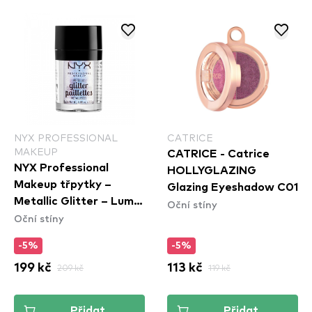
NYX PROFESSIONAL
CATRICE
MAKEUP
CATRICE - Catrice
NYX Professional
HOLLYGLAZING
Makeup třpytky –
Glazing Eyeshadow C01
Metallic Glitter – Lumi-
Oční stíny
Oční stíny
Lite (MGLI05)
-5%
-5%
199 kč
209 kč
113 kč
119 kč
Přidat
Přidat