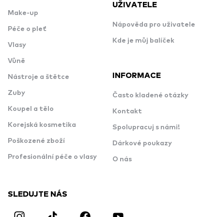
UŽIVATELE
Make-up
Nápověda pro uživatele
Péče o pleť
Kde je můj balíček
Vlasy
Vůně
INFORMACE
Nástroje a štětce
Zuby
Často kladené otázky
Koupel a tělo
Kontakt
Korejská kosmetika
Spolupracuj s námi!
Poškozené zboží
Dárkové poukazy
Profesionální péče o vlasy
O nás
SLEDUJTE NÁS