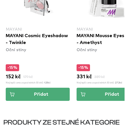
MAYANI
MAYANI
MAYANI Cosmic Eyeshadow
MAYANI Mousse Eyes
- Twinkle
- Amethyst
Oční stíny
Oční stíny
-15%
-15%
152 kč
179 kč
331 kč
389 kč
Nejlepší cena za posledních 30 dnů:
Nejlepší cena za posledních 30 dnů:
125kč
272kč
Přidat
Přidat
PRODUKTY ZE STEJNÉ KATEGORIE