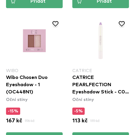
Přidat
Přidat
WIBO
CATRICE
Wibo Chosen Duo
CATRICE
Eyeshadow - 1
PEARLFECTION
(OC448N1)
Eyeshadow Stick - C01
Oční stíny
Oční stíny
Sparkles Of Pearls
-15%
-5%
167 kč
196 kč
113 kč
119 kč