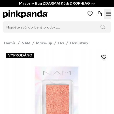
Mystery Bag ZDARMA! Kód: DROP-BAG >>
Domů
/
NAM
/
Make-up
/
Oči
/
Oční stíny
VYPRODÁNO