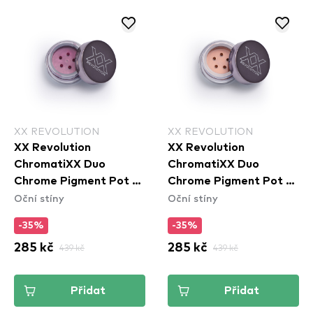
XX REVOLUTION
XX REVOLUTION
XX Revolution
XX Revolution
ChromatiXX Duo
ChromatiXX Duo
Chrome Pigment Pot -
Chrome Pigment Pot -
Oční stíny
Oční stíny
Flip
Charge
-35%
-35%
285 kč
439 kč
285 kč
439 kč
Přidat
Přidat