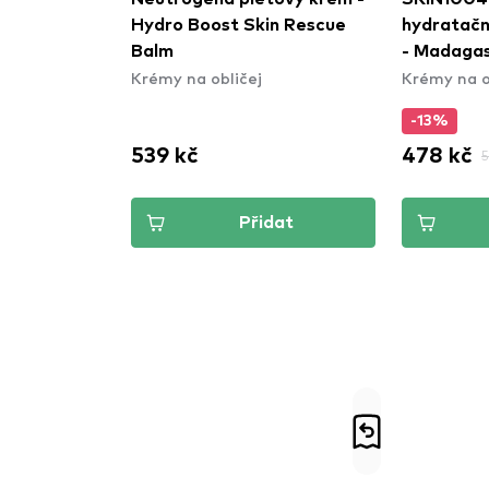
agenem -
Hydro Boost Skin Rescue
hydratačn
-Empt Day
Balm
- Madagas
Krémy na obličej
Krémy na o
Hyalu-Cica
Stick
-13%
539 kč
478 kč
5
dat
Přidat