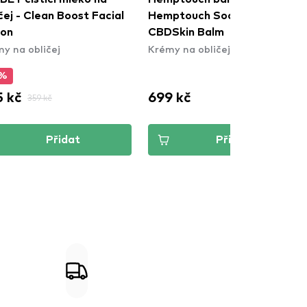
čej - Clean Boost Facial
Hemptouch Soothing
ion
CBDSkin Balm
y na obličej
Krémy na obličej
5%
 kč
699 kč
359 kč
Přidat
Přidat