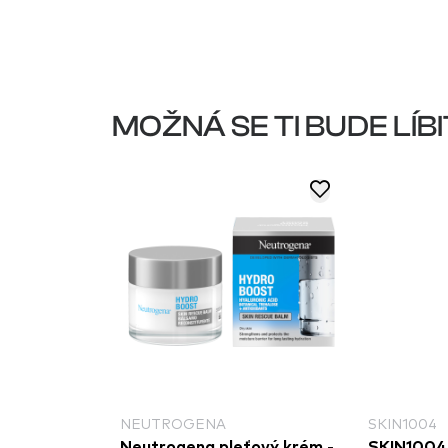
MOŽNÁ SE TI BUDE LÍBI
NEUTROGENA
SKIN1004
tační krém
Neutrogena pleťový krém -
SKIN1004