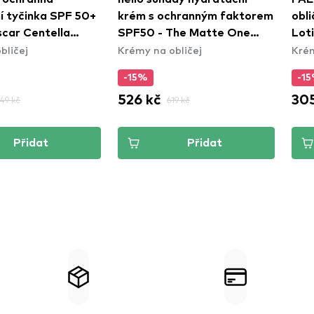
í tyčinka SPF 50+
krém s ochranným faktorem
obli
car Centella
SPF50 - The Matte One
Lot
bličej
Krémy na obličej
Krém
 Silky- Fit Sun
(SPF50)
-15%
-1
526 kč
305
49 kč
619 kč
Přidat
Přidat