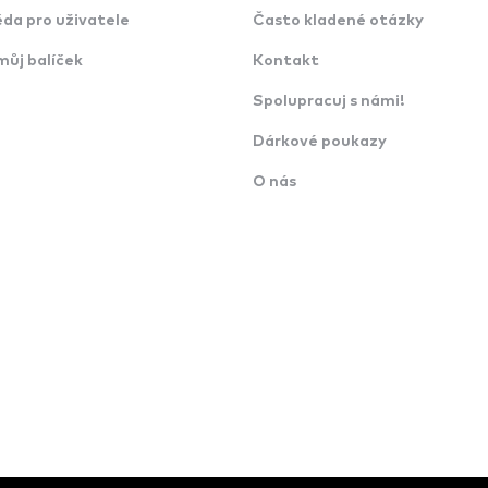
da pro uživatele
Často kladené otázky
můj balíček
Kontakt
Spolupracuj s námi!
Dárkové poukazy
O nás