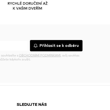
RYCHLÉ DORUČENÍ AŽ
K VAŠIM DVEŘÍM
Přihlasit se k odběru
 souhlasíte s
OBCHODNÍMI PODMÍNKAMI
, svůj souhlas
ůžete kdykoliv zrušit.
SLEDUJTE NÁS