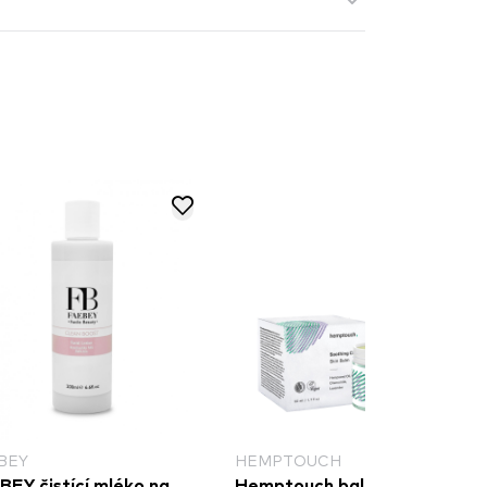
BEY
HEMPTOUCH
BEY čistící mléko na
Hemptouch balzám na pleť -