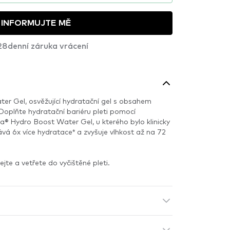
INFORMUJTE MĚ
28denní záruka vrácení
r Gel, osvěžující hydratační gel s obsahem
oplňte hydratační bariéru pleti pomocí
® Hydro Boost Water Gel, u kterého bylo klinicky
á 6x více hydratace* a zvyšuje vlhkost až na 72
jte a vetřete do vyčištěné pleti.