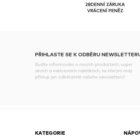
28DENNÍ ZÁRUKA
VRÁCENÍ PENĚZ
PŘIHLASTE SE K ODBĚRU NEWSLETTERU
Buďte informováni o nových produktech, super
akcích a exkluzivních nabídkách, ke kterým mají
přístup jen odběratelé našeho newsletteru!
KATEGORIE
NÁPO