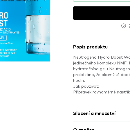
Popis produktu
Neutrogena Hydro Boost Wate
jedinečného komplexu NMF. D
hydratačního gelu Neutrogena
prokázáno, že okamžitě dodáv
hodin.
Jak používat:
Přípravek rovnoměrně nastříke
Složení a množství