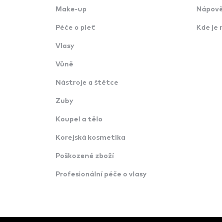
Make-up
Nápově
Péče o pleť
Kde je 
Vlasy
Vůně
Nástroje a štětce
Zuby
Koupel a tělo
Korejská kosmetika
Poškozené zboží
Profesionální péče o vlasy