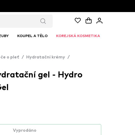
ZUBY
KOUPEL A TĚLO
KOREJSKÁ KOSMETIKA
če o pleť
/
Hydratační krémy
/
dratační gel - Hydro
el
Vyprodáno