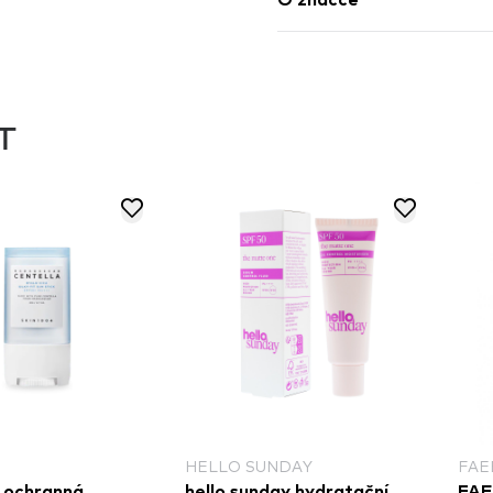
O značce
T
HELLO SUNDAY
FAE
 ochranná
hello sunday hydratační
FAE