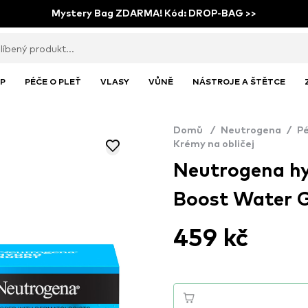
Mystery Bag ZDARMA! Kód: DROP-BAG >>
P
PÉČE O PLEŤ
VLASY
VŮNĚ
NÁSTROJE A ŠTĚTCE
Domů
/
Neutrogena
/
Pé
Krémy na obličej
Neutrogena hy
Boost Water G
459 kč