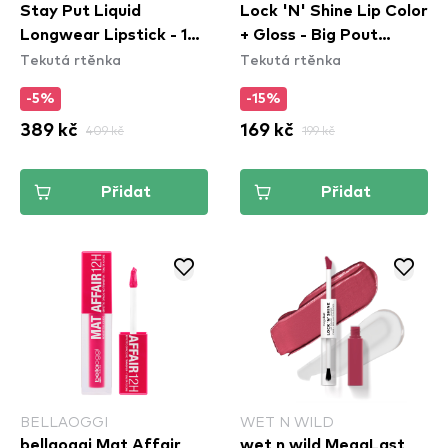
Stay Put Liquid
Lock 'N' Shine Lip Color
Longwear Lipstick - 130
+ Gloss - Big Pout
Tekutá rtěnka
Tekutá rtěnka
Iconic
Energy
-5%
-15%
389 kč
409 kč
169 kč
199 kč
Přidat
Přidat
BELLAOGGI
WET N WILD
bellaoggi Mat Affair
wet n wild MegaLast