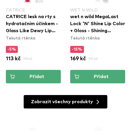
CATRICE
WET N WILD
CATRICE lesk na rty s
wet n wild MegaLast
hydratačním účinkem -
Lock 'N' Shine Lip Color
Glass Like Dewy Lip
+ Gloss - Shining
Tekutá rtěnka
Tekutá rtěnka
Tint - 030 Happy Lips,
Hibiscus
Happy Life
-5%
-15%
113 kč
119 kč
169 kč
199 kč
Přidat
Přidat
Zobrazit všechny produkty