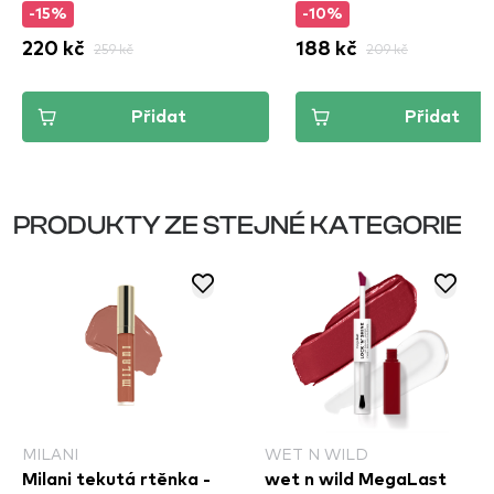
-15%
-10%
220 kč
259 kč
188 kč
209 kč
Přidat
Přidat
PRODUKTY ZE STEJNÉ KATEGORIE
MILANI
WET N WILD
Milani tekutá rtěnka -
wet n wild MegaLast