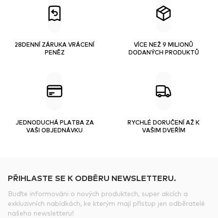
28DENNÍ ZÁRUKA VRÁCENÍ
VÍCE NEŽ 9 MILIONŮ
PENĚZ
DODANÝCH PRODUKTŮ
JEDNODUCHÁ PLATBA ZA
RYCHLÉ DORUČENÍ AŽ K
VAŠI OBJEDNÁVKU
VAŠIM DVEŘÍM
PŘIHLASTE SE K ODBĚRU NEWSLETTERU.
Buďte informováni o nových produktech, super akcích a
exkluzivních nabídkách, ke kterým mají přístup jen odběratelé
našeho newsletteru!