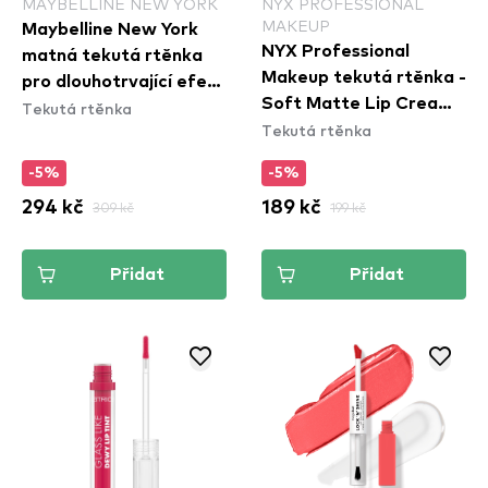
MAYBELLINE NEW YORK
NYX PROFESSIONAL
MAKEUP
Maybelline New York
NYX Professional
matná tekutá rtěnka
Makeup tekutá rtěnka -
pro dlouhotrvající efekt
Soft Matte Lip Cream
Tekutá rtěnka
- Superstay Matte Ink
Tekutá rtěnka
– Athens (SMLC15)
Liquid Lipstick - 180
Revolutionary
-5%
-5%
294 kč
309 kč
189 kč
199 kč
Přidat
Přidat