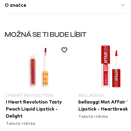
O značce
MOŽNÁ SE TI BUDE LÍBIT
I HEART REVOLUTION
BELLAOGGI
I Heart Revolution Tasty
bellaoggi Mat Affair 1
Peach Liquid Lipstick -
Lipstick - Heartbreake
Tekutá rtěnka
Delight
Tekutá rtěnka