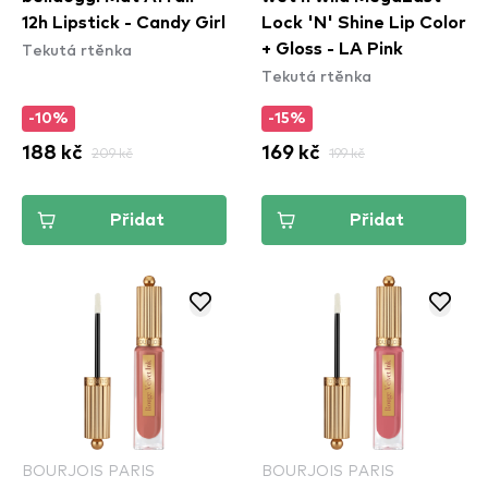
12h Lipstick - Candy Girl
Lock 'N' Shine Lip Color
Tekutá rtěnka
+ Gloss - LA Pink
Tekutá rtěnka
-10%
-15%
188 kč
209 kč
169 kč
199 kč
Přidat
Přidat
BOURJOIS PARIS
BOURJOIS PARIS