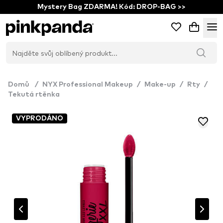
Mystery Bag ZDARMA! Kód: DROP-BAG >>
Domů
/
NYX Professional Makeup
/
Make-up
/
Rty
/
Tekutá rtěnka
VYPRODÁNO