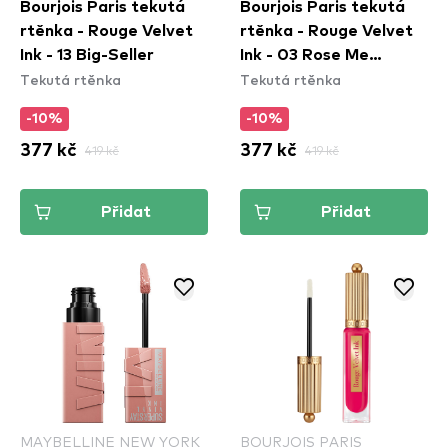
Bourjois Paris tekutá
Bourjois Paris tekutá
rtěnka - Rouge Velvet
rtěnka - Rouge Velvet
Ink - 13 Big-Seller
Ink - 03 Rose Me
Tekutá rtěnka
Tekutá rtěnka
Tender
-10%
-10%
377 kč
419 kč
377 kč
419 kč
Přidat
Přidat
MAYBELLINE NEW YORK
BOURJOIS PARIS