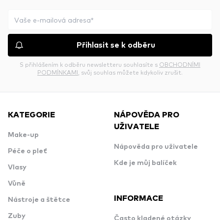
Přihlasit se k odběru
S přihlášením k odběru newsletteru souhlasíte s
OBCHODNÍMI
PODMÍNKAMI
, svůj souhlas můžete kdykoliv zrušit.
KATEGORIE
NÁPOVĚDA PRO
UŽIVATELE
Make-up
Nápověda pro uživatele
Péče o pleť
Kde je můj balíček
Vlasy
Vůně
INFORMACE
Nástroje a štětce
Zuby
Často kladené otázky