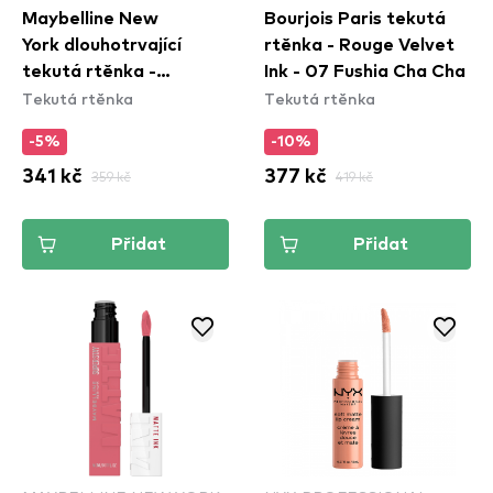
Maybelline New
Bourjois Paris tekutá
York dlouhotrvající
rtěnka - Rouge Velvet
tekutá rtěnka -
Ink - 07 Fushia Cha Cha
Tekutá rtěnka
Tekutá rtěnka
Superstay Vinyl Ink
Liquid Lipstick - 95
-5%
-10%
Captivated
341 kč
359 kč
377 kč
419 kč
Přidat
Přidat