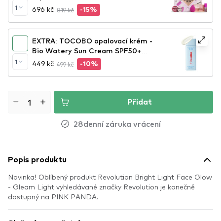
Glow Highlight Gift Set
1
696 kč
819 kč
-15%
EXTRA: TOCOBO opalovací krém -
Bio Watery Sun Cream SPF50+
PA++++
1
449 kč
499 kč
-10%
Přidat
28denní záruka vrácení
Popis produktu
Novinka! Oblíbený produkt Revolution Bright Light Face Glow
- Gleam Light vyhledávané značky Revolution je konečně
dostupný na PINK PANDA.