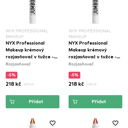
NYX PROFESSIONAL
NYX PROFESSIONAL
MAKEUP
MAKEUP
NYX Professional
NYX Professional
Makeup krémový
Makeup krémový
rozjasňovač v tužce -
rozjasňovač v tužce -
Rozjasňovač
Rozjasňovač
Jumbo Multi-Use
Jumbo Multi-Use
Highlighter Stick -
Highlighter Stick - Flan
-5%
-5%
Coconut Cake (JHS01)
(JHS06)
218 kč
229 kč
218 kč
229 kč
Přidat
Přidat