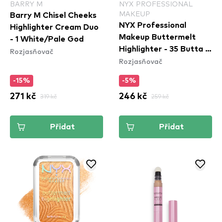
BARRY M
NYX PROFESSIONAL
MAKEUP
Barry M Chisel Cheeks
NYX Professional
Highlighter Cream Duo
Makeup Buttermelt
- 1 White/Pale God
Highlighter - 35 Butta In
Rozjasňovač
Rozjasňovač
Bronze
-15%
-5%
271 kč
319 kč
246 kč
259 kč
Přidat
Přidat