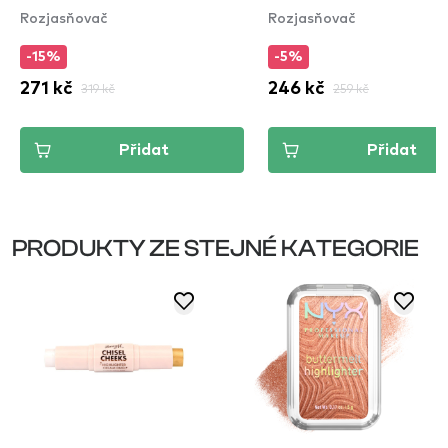
Rozjasňovač
Rozjasňovač
-15%
-5%
271 kč
319 kč
246 kč
259 kč
Přidat
Přidat
PRODUKTY ZE STEJNÉ KATEGORIE