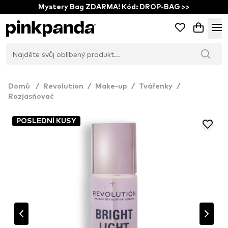
Mystery Bag ZDARMA! Kód: DROP-BAG >>
Domů
/
Revolution
/
Make-up
/
Tvářenky
/
Rozjasňovač
POSLEDNÍ KUSY