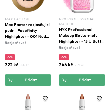
MAX FACTOR
NYX PROFESSIONAL
MAKEUP
Max Factor rozjasňující
NYX Professional
pudr - Facefinity
Makeup Buttermelt
Highlighter - 001 Nude
Highlighter - 15 U Butta
Rozjasňovač
Beam
Rozjasňovač
Werk
-5%
-5%
322 kč
339 kč
246 kč
259 kč
Přidat
Přidat