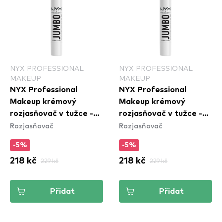
NYX PROFESSIONAL
NYX PROFESSIONAL
MAKEUP
MAKEUP
NYX Professional
NYX Professional
Makeup krémový
Makeup krémový
rozjasňovač v tužce -
rozjasňovač v tužce -
Rozjasňovač
Rozjasňovač
Jumbo Multi-Use
Jumbo Multi-Use
Highlighter Stick -
Highlighter Stick -
-5%
-5%
Apple Pie (JHS05)
Lemon Merringue
218 kč
229 kč
218 kč
229 kč
(JHS03)
Přidat
Přidat