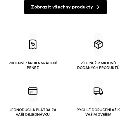
Zobrazit všechny produkty
28DENNÍ ZÁRUKA VRÁCENÍ
VÍCE NEŽ 9 MILIONŮ
PENĚZ
DODANÝCH PRODUKTŮ
JEDNODUCHÁ PLATBA ZA
RYCHLÉ DORUČENÍ AŽ K
VAŠI OBJEDNÁVKU
VAŠIM DVEŘÍM