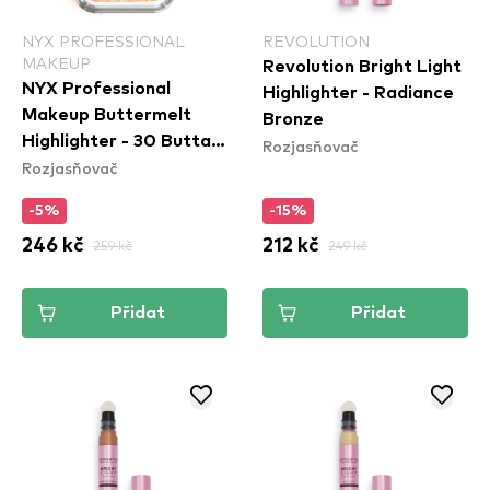
NYX PROFESSIONAL
REVOLUTION
MAKEUP
Revolution Bright Light
NYX Professional
Highlighter - Radiance
Makeup Buttermelt
Bronze
Highlighter - 30 Butta
Rozjasňovač
Rozjasňovač
Bling
-5%
-15%
246 kč
259 kč
212 kč
249 kč
Přidat
Přidat