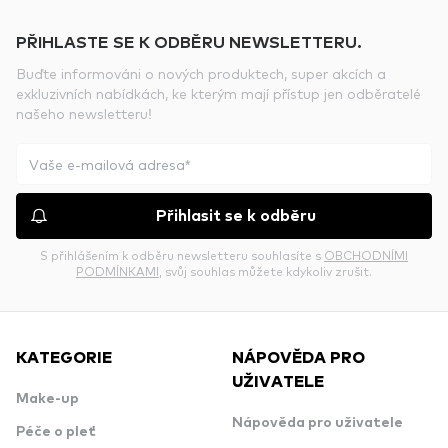
PŘIHLASTE SE K ODBĚRU NEWSLETTERU.
Buďte informováni o nových produktech, super akcích a
exkluzivních nabídkách, ke kterým mají přístup jen odběratelé
našeho newsletteru!
Přihlasit se k odběru
S přihlášením k odběru newsletteru souhlasíte s
OBCHODNÍMI
PODMÍNKAMI
, svůj souhlas můžete kdykoliv zrušit.
KATEGORIE
NÁPOVĚDA PRO
UŽIVATELE
Make-up
Nápověda pro uživatele
Péče o pleť