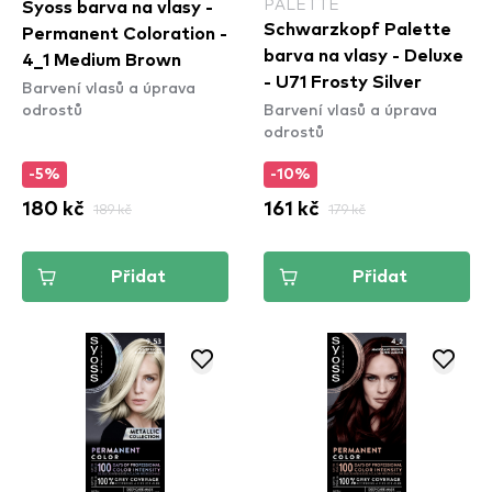
PALETTE
Syoss barva na vlasy -
Schwarzkopf Palette
Permanent Coloration -
barva na vlasy - Deluxe
4_1 Medium Brown
- U71 Frosty Silver
Barvení vlasů a úprava
odrostů
Barvení vlasů a úprava
odrostů
-5%
-10%
180 kč
189 kč
161 kč
179 kč
Přidat
Přidat