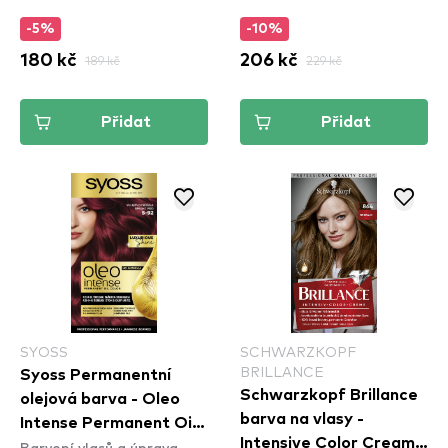
-5%
-10%
180 kč
189 kč
206 kč
229 kč
Přidat
Přidat
SYOSS
SCHWARZKOPF
BRILLANCE
Syoss Permanentní
Schwarzkopf Brillance
olejová barva - Oleo
barva na vlasy -
Intense Permanent Oil
Intensive Color Cream -
Barvení vlasů a úprava
Color - 5-92 Bright Red