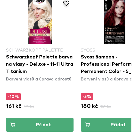
SCHWARZKOPF PALETTE
SYOSS
Schwarzkopf Palette barva
Syoss šampon -
na vlasy - Deluxe - 11-11 Ultra
Professional Perform
Titanium
Permanent Color - 5_2
Barvení vlasů a úprava odrostů
Barvení vlasů a úprava o
Intense Red
-10%
-5%
161 kč
179 kč
180 kč
189 kč
Přidat
Přidat