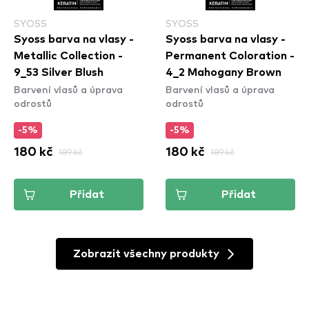
SYOSS
SYOSS
Syoss barva na vlasy -
Syoss barva na vlasy -
Metallic Collection -
Permanent Coloration -
9_53 Silver Blush
4_2 Mahogany Brown
Barvení vlasů a úprava
Barvení vlasů a úprava
odrostů
odrostů
-5%
-5%
180 kč
189 kč
180 kč
189 kč
Přidat
Přidat
Zobrazit všechny produkty