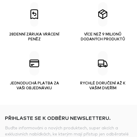
28DENNÍ ZÁRUKA VRÁCENÍ
VÍCE NEŽ 9 MILIONŮ
PENĚZ
DODANÝCH PRODUKTŮ
JEDNODUCHÁ PLATBA ZA
RYCHLÉ DORUČENÍ AŽ K
VAŠI OBJEDNÁVKU
VAŠIM DVEŘÍM
PŘIHLASTE SE K ODBĚRU NEWSLETTERU.
Buďte informováni o nových produktech, super akcích a
exkluzivních nabídkách, ke kterým mají přístup jen odběratelé