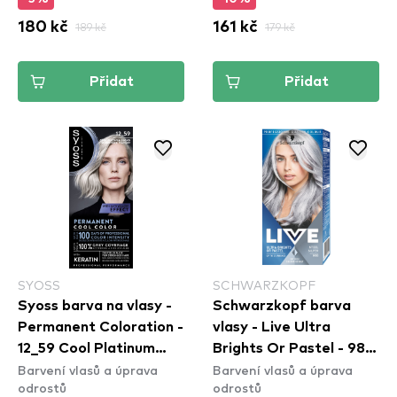
180 kč
189 kč
161 kč
179 kč
Přidat
Přidat
SYOSS
SCHWARZKOPF
Syoss barva na vlasy -
Schwarzkopf barva
Permanent Coloration -
vlasy - Live Ultra
12_59 Cool Platinum
Brights Or Pastel - 98
Barvení vlasů a úprava
Barvení vlasů a úprava
Blond
Steel Silver
odrostů
odrostů