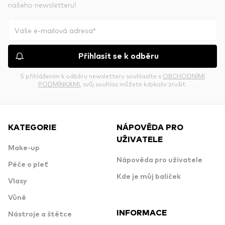
našeho newsletteru!
Přihlasit se k odběru
S přihlášením k odběru newsletteru souhlasíte s
OBCHODNÍMI
PODMÍNKAMI
, svůj souhlas můžete kdykoliv zrušit.
KATEGORIE
NÁPOVĚDA PRO
UŽIVATELE
Make-up
Nápověda pro uživatele
Péče o pleť
Kde je můj balíček
Vlasy
Vůně
INFORMACE
Nástroje a štětce