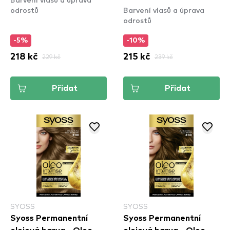
odrostů
Barvení vlasů a úprava
864 Fawn
odrostů
-5%
-10%
218 kč
229 kč
215 kč
239 kč
Přidat
Přidat
SYOSS
SYOSS
Syoss Permanentní
Syoss Permanentní