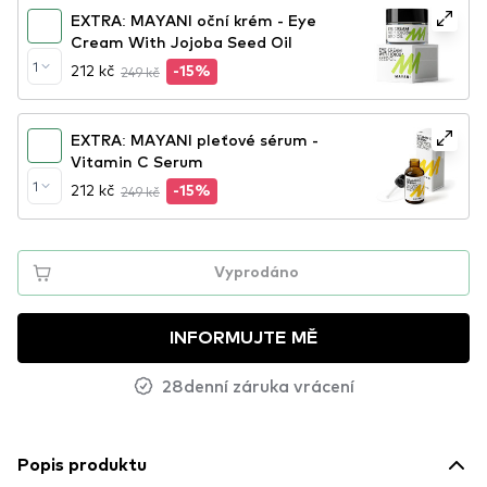
EXTRA: MAYANI oční krém - Eye
Cream With Jojoba Seed Oil
1
212 kč
249 kč
-15%
EXTRA: MAYANI pleťové sérum -
Vitamin C Serum
1
212 kč
249 kč
-15%
Vyprodáno
INFORMUJTE MĚ
28denní záruka vrácení
Popis produktu