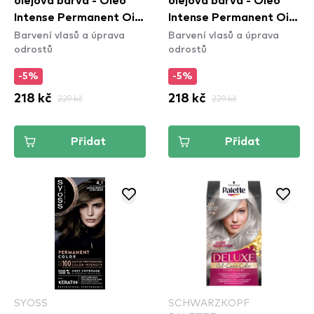
olejová barva - Oleo
olejová barva - Oleo
Intense Permanent Oil
Intense Permanent Oil
Barvení vlasů a úprava
Barvení vlasů a úprava
Color - 6-80 Hezelnut
Color - 4-60 Gold
odrostů
odrostů
Blond
Brown
-5%
-5%
218 kč
229 kč
218 kč
229 kč
Přidat
Přidat
SYOSS
SCHWARZKOPF