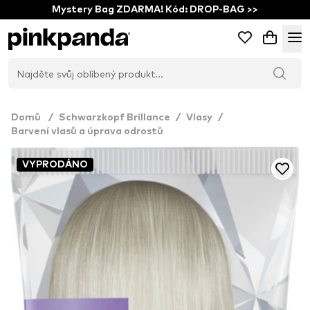
Mystery Bag ZDARMA! Kód: DROP-BAG >>
Domů
/
Schwarzkopf Brillance
/
Vlasy
/
Barvení vlasů a úprava odrostů
VYPRODÁNO