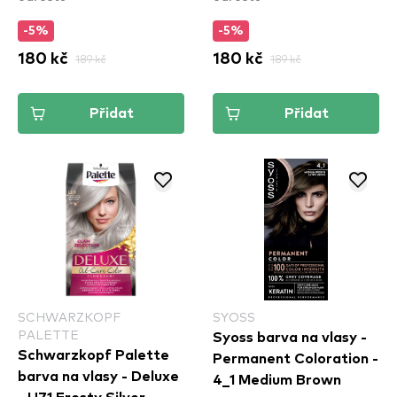
-5%
-5%
180 kč
189 kč
180 kč
189 kč
Přidat
Přidat
SCHWARZKOPF
SYOSS
PALETTE
Syoss barva na vlasy -
Schwarzkopf Palette
Permanent Coloration -
barva na vlasy - Deluxe
4_1 Medium Brown