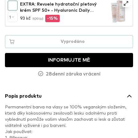
EXTRA: Revuele hydratační pleťový
krém SPF 50+ - Hyaluronic Daily
Sun Hand Cream SPF20
1
93 kč
109 kč
-15%
Vyprodáno
INFORMUJTE MĚ
28denní záruka vrácení
Popis produktu
Permanentní barva na vlasy se 100% veganským složením,
která díky kokosovému zesilovači lesku odolnému proti
vyblednutí pomůže vašim vlasům zachovat si lesk a zůstat
viditelně vyživené i po barvení.
Jak používat:
1. Příprava: