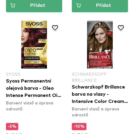
Přidat
Přidat
SYOSS
SCHWARZKOPF
BRILLANCE
Syoss Permanentní
Schwarzkopf Brillance
olejová barva - Oleo
barva na vlasy -
Intense Permanent Oil
Intensive Color Cream -
Barvení vlasů a úprava
Color - 5-92 Bright Red
odrostů
Barvení vlasů a úprava
864 Fawn
odrostů
-5%
-10%