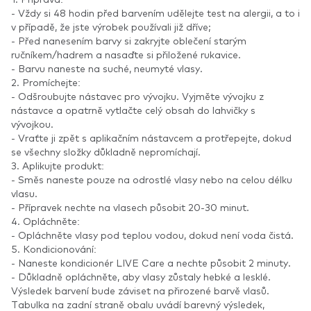
- Vždy si 48 hodin před barvením udělejte test na alergii, a to i
v případě, že jste výrobek používali již dříve;
- Před nanesením barvy si zakryjte oblečení starým
ručníkem/hadrem a nasaďte si přiložené rukavice.
- Barvu naneste na suché, neumyté vlasy.
2. Promíchejte:
- Odšroubujte nástavec pro vývojku. Vyjměte vývojku z
nástavce a opatrně vytlačte celý obsah do lahvičky s
vývojkou.
- Vraťte ji zpět s aplikačním nástavcem a protřepejte, dokud
se všechny složky důkladně nepromíchají.
3. Aplikujte produkt:
- Směs naneste pouze na odrostlé vlasy nebo na celou délku
vlasu.
- Přípravek nechte na vlasech působit 20-30 minut.
4. Opláchněte:
- Opláchněte vlasy pod teplou vodou, dokud není voda čistá.
5. Kondicionování:
- Naneste kondicionér LIVE Care a nechte působit 2 minuty.
- Důkladně opláchněte, aby vlasy zůstaly hebké a lesklé.
Výsledek barvení bude záviset na přirozené barvě vlasů.
Tabulka na zadní straně obalu uvádí barevný výsledek,