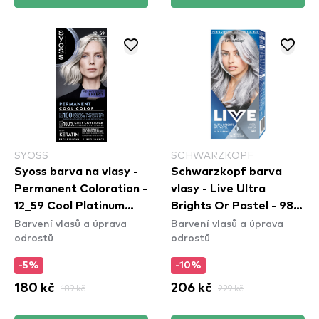
SYOSS
SCHWARZKOPF
Syoss barva na vlasy -
Schwarzkopf barva
Permanent Coloration -
vlasy - Live Ultra
12_59 Cool Platinum
Brights Or Pastel - 98
Barvení vlasů a úprava
Barvení vlasů a úprava
Blond
Steel Silver
odrostů
odrostů
-5%
-10%
180 kč
189 kč
206 kč
229 kč