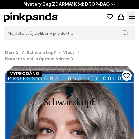
Mystery Bag ZDARMA! Kód: DROP-BAG >>
Domů
/
Schwarzkopf
/
Vlasy
/
Barvení vlasů a úprava odrostů
VYPRODÁNO