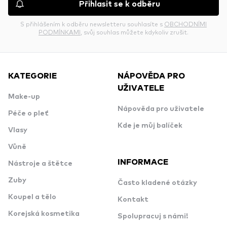
Přihlasit se k odběru
S přihlášením k odběru newsletteru souhlasíte s
OBCHODNÍMI
PODMÍNKAMI
, svůj souhlas můžete kdykoliv zrušit.
KATEGORIE
NÁPOVĚDA PRO
UŽIVATELE
Make-up
Nápověda pro uživatele
Péče o pleť
Kde je můj balíček
Vlasy
Vůně
INFORMACE
Nástroje a štětce
Zuby
Často kladené otázky
Koupel a tělo
Kontakt
Korejská kosmetika
Spolupracuj s námi!