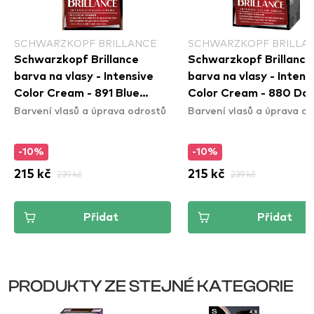
SCHWARZKOPF BRILLANCE
SCHWARZKOPF BRILLA
Schwarzkopf Brillance
Schwarzkopf Brillance
barva na vlasy - Intensive
barva na vlasy - Intens
Color Cream - 891 Blue
Color Cream - 880 Da
Barvení vlasů a úprava odrostů
Barvení vlasů a úprava o
Black
Brown
-10%
-10%
215 kč
239 kč
215 kč
239 kč
Přidat
Přidat
PRODUKTY ZE STEJNÉ KATEGORIE