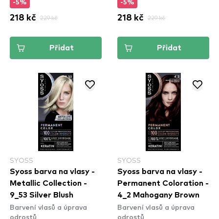
-5%
-5%
218 kč
229 kč
218 kč
229 kč
Přidat
Přidat
SYOSS
SYOSS
Syoss barva na vlasy -
Syoss barva na vlasy -
Metallic Collection -
Permanent Coloration -
9_53 Silver Blush
4_2 Mahogany Brown
Barvení vlasů a úprava
Barvení vlasů a úprava
odrostů
odrostů