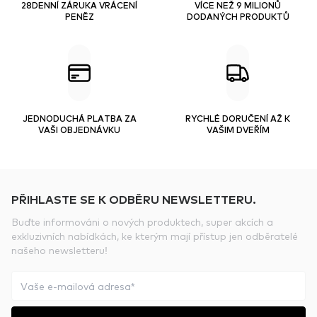
28DENNÍ ZÁRUKA VRÁCENÍ
VÍCE NEŽ 9 MILIONŮ
PENĚZ
DODANÝCH PRODUKTŮ
JEDNODUCHÁ PLATBA ZA
RYCHLÉ DORUČENÍ AŽ K
VAŠI OBJEDNÁVKU
VAŠIM DVEŘÍM
PŘIHLASTE SE K ODBĚRU NEWSLETTERU.
Buďte informováni o nových produktech, super akcích a
exkluzivních nabídkách, ke kterým mají přístup jen odběratelé
našeho newsletteru!