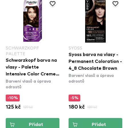
SCHWARZKOPF
SYOSS
PALETTE
Syoss barva na vlasy -
Schwarzkopf barva na
Permanent Coloration -
vlasy - Palette
4_8 Chocolate Brown
Intensive Color Creme -
Barvení vlasů a úprava
Barvení vlasů a úprava
odrostů
3-68 Dark Mahogany
odrostů
-10%
-5%
125 kč
139 kč
180 kč
189 kč
Přidat
Přidat