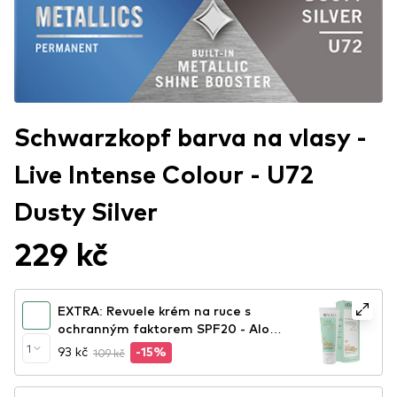
Schwarzkopf barva na vlasy -
Live Intense Colour - U72
Dusty Silver
229 kč
EXTRA: Revuele krém na ruce s
ochranným faktorem SPF20 - Aloe
Daily Sun Hand Cream SPF20
1
93 kč
109 kč
-15%