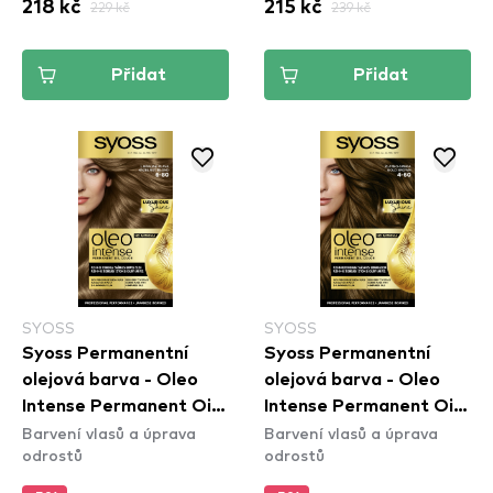
218 kč
229 kč
215 kč
239 kč
Přidat
Přidat
SYOSS
SYOSS
Syoss Permanentní
Syoss Permanentní
olejová barva - Oleo
olejová barva - Oleo
Intense Permanent Oil
Intense Permanent Oil
Barvení vlasů a úprava
Barvení vlasů a úprava
Color - 6-80 Hezelnut
Color - 4-60 Gold
odrostů
odrostů
Blond
Brown