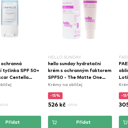
HELLO SUNDAY
FAE
 ochranná
hello sunday hydratační
FAE
í tyčinka SPF 50+
krém s ochranným faktorem
obli
car Centella
SPF50 - The Matte One
Lot
bličej
Krémy na obličej
Krém
 Silky- Fit Sun
(SPF50)
-15%
-1
526 kč
305
49 kč
619 kč
Přidat
Přidat