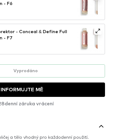
n - F6
rektor - Conceal & Define Full
n - F7
Vyprodáno
INFORMUJTE MĚ
28denní záruka vrácení
čej a tělo vhodný pro každodenní použití.