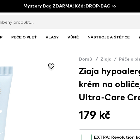
Mystery Bag ZDARMA! Kód: DROP-BAG >>
P
PÉČE O PLEŤ
VLASY
VŮNĚ
NÁSTROJE A ŠTĚTCE
Domů
/
Ziaja
/
Péče o pl
Ziaja hypoalerg
krém na obliče
Ultra-Care Cr
179 kč
EXTRA: Revolution ko