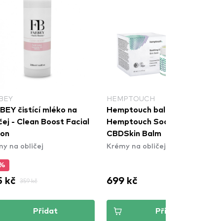
BEY
HEMPTOUCH
BEY čistící mléko na
Hemptouch balzám na pleť -
čej - Clean Boost Facial
Hemptouch Soothing
ion
CBDSkin Balm
y na obličej
Krémy na obličej
5%
 kč
699 kč
359 kč
Přidat
Přidat