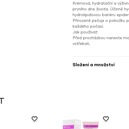
Krémová, hydratační a výživn
prvního dne života. Účinně h
hydrolipidovou bariéru epider
Přirozeně pečuje o pokožku po
každého počasí.
Jak používat:
Před procházkou naneste mal
vstřebat.
Složení a množství
T