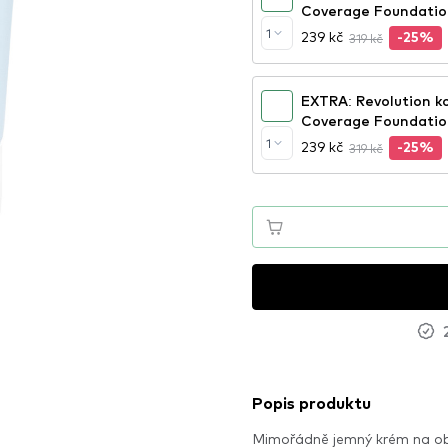
Coverage Foundatio
1
239 kč
319 kč
-25%
EXTRA: Revolution ko
Coverage Foundatio
1
239 kč
319 kč
-25%
Popis produktu
Mimořádně jemný krém na obli