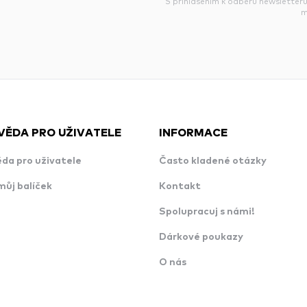
S přihlášením k odběru newsletteru
m
VĚDA PRO UŽIVATELE
INFORMACE
da pro uživatele
Často kladené otázky
můj balíček
Kontakt
Spolupracuj s námi!
Dárkové poukazy
O nás