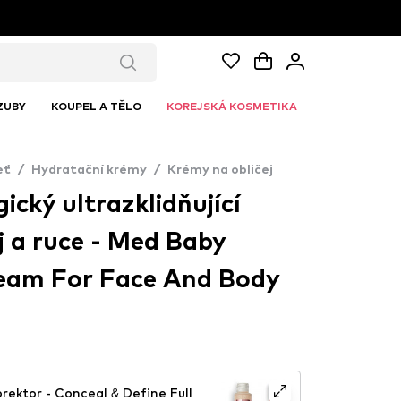
ZUBY
KOUPEL A TĚLO
KOREJSKÁ KOSMETIKA
eť
/
Hydratační krémy
/
Krémy na obličej
ický ultrazklidňující
j a ruce - Med Baby
eam For Face And Body
rektor - Conceal & Define Full