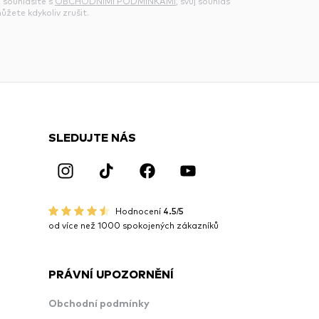
 souhlasíte s
OBCHODNÍMI PODMÍNKAMI
, svůj souhlas
ůžete kdykoliv zrušit.
SLEDUJTE NÁS
Hodnocení
4.5/5
od více než 1000 spokojených zákazníků
PRÁVNÍ UPOZORNĚNÍ
Obchodní podmínky