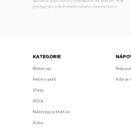
akcích a exkluzivních nabídkách, ke kterým mají
přístup jen odběratelé našeho newsletteru!
KATEGORIE
NÁPO
Make-up
Nápově
Péče o pleť
Kde je 
Vlasy
Vůně
Nástroje a štětce
Zuby