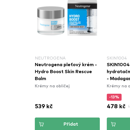
NEUTROGENA
SKIN1004
tační krém
Neutrogena pleťový krém -
SKIN1004
agenem -
Hydro Boost Skin Rescue
hydratačn
-Empt Day
Balm
- Madagas
Krémy na obličej
Krémy na o
Hyalu-Cica
Stick
-13%
539 kč
478 kč
5
dat
Přidat