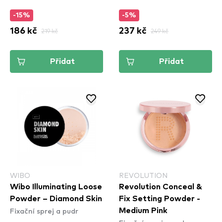
(CSWSM13)
-15%
-5%
186 kč
219 kč
237 kč
249 kč
Přidat
Přidat
WIBO
REVOLUTION
Wibo Illuminating Loose
Revolution Conceal &
Powder – Diamond Skin
Fix Setting Powder -
Fixační sprej a pudr
Medium Pink