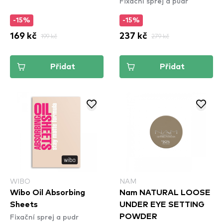
Fixační sprej a pudr
-15%
-15%
169 kč
199 kč
237 kč
279 kč
Přidat
Přidat
WIBO
NAM
Wibo Oil Absorbing
Nam NATURAL LOOSE
Sheets
UNDER EYE SETTING
Fixační sprej a pudr
POWDER