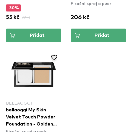
Fixační sprej a pudr
-30%
206 kč
55 kč
79 kč
Přidat
Přidat
BELLAOGGI
bellaoggi My Skin
Velvet Touch Powder
Foundation - Golden
Fixační sprej a pudr
Beige