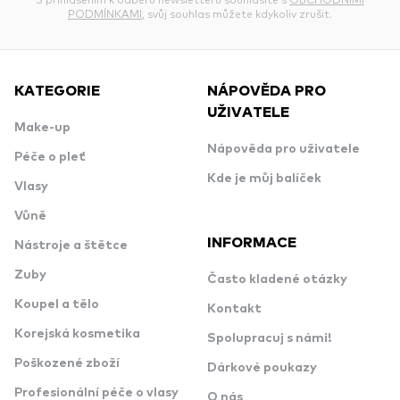
PODMÍNKAMI
, svůj souhlas můžete kdykoliv zrušit.
KATEGORIE
NÁPOVĚDA PRO
UŽIVATELE
Make-up
Nápověda pro uživatele
Péče o pleť
Kde je můj balíček
Vlasy
Vůně
INFORMACE
Nástroje a štětce
Zuby
Často kladené otázky
Koupel a tělo
Kontakt
Korejská kosmetika
Spolupracuj s námi!
Poškozené zboží
Dárkové poukazy
Profesionální péče o vlasy
O nás