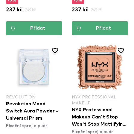
-5%
-5%
237 kč
249 kč
237 kč
249 kč
Přidat
Přidat
REVOLUTION
NYX PROFESSIONAL
MAKEUP
Revolution Mood
NYX Professional
Switch Aura Powder -
Makeup Can't Stop
Universal Prism
Won't Stop Mattifying
Fixační sprej a pudr
Fixační sprej a pudr
Powder - Bright Peach