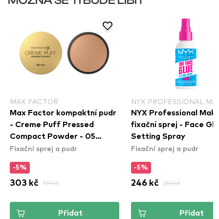
MOŽNÁ SE TI BUDE LÍBIT
MAX FACTOR
NYX PROFESSIONAL MA
Max Factor kompaktní pudr
NYX Professional Mak
- Creme Puff Pressed
fixační sprej - Face Gl
Compact Powder - 05
Setting Spray
Fixační sprej a pudr
Fixační sprej a pudr
Translucent
-5%
-5%
303 kč
319 kč
246 kč
259 kč
Přidat
Přidat