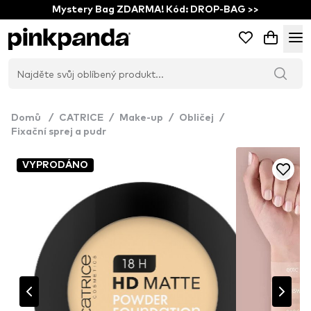
Mystery Bag ZDARMA! Kód: DROP-BAG >>
Domů
/
CATRICE
/
Make-up
/
Obličej
/
Fixační sprej a pudr
VYPRODÁNO