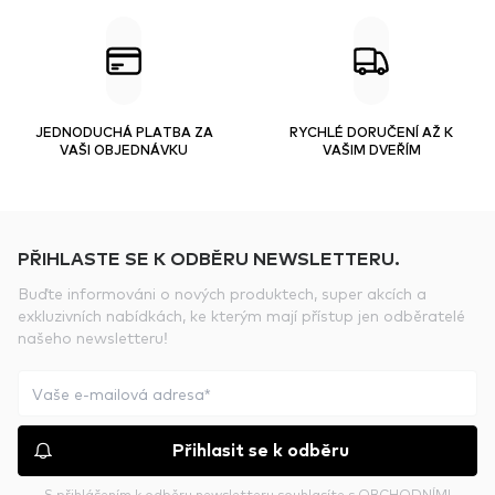
JEDNODUCHÁ PLATBA ZA
RYCHLÉ DORUČENÍ AŽ K
VAŠI OBJEDNÁVKU
VAŠIM DVEŘÍM
PŘIHLASTE SE K ODBĚRU NEWSLETTERU.
Buďte informováni o nových produktech, super akcích a
exkluzivních nabídkách, ke kterým mají přístup jen odběratelé
našeho newsletteru!
Přihlasit se k odběru
S přihlášením k odběru newsletteru souhlasíte s
OBCHODNÍMI