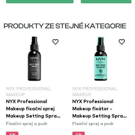
PRODUKTY ZE STEJNÉ KATEGORIE
NYX PROFESSIONAL
NYX PROFESSIONAL
MAKEUP
MAKEUP
NYX Professional
NYX Professional
Makeup fixační sprej
Makeup fixátor -
Makeup Setting Spray
Makeup Setting Spray
Fixační sprej a pudr
Fixační sprej a pudr
– Matte Finish
– Dewy Finish (MSS02)