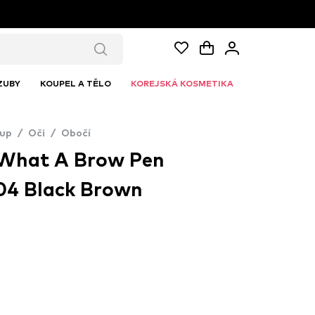
ZUBY
KOUPEL A TĚLO
KOREJSKÁ KOSMETIKA
up
/
Oči
/
Obočí
What A Brow Pen
04 Black Brown