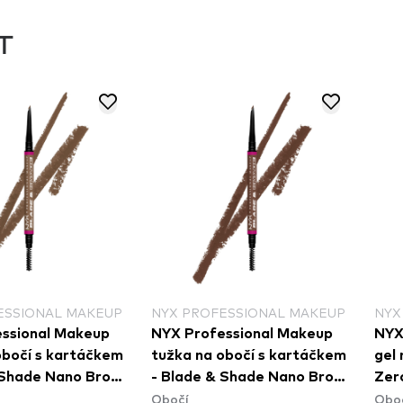
T
ESSIONAL MAKEUP
NYX PROFESSIONAL MAKEUP
NYX
ssional Makeup
NYX Professional Makeup
NYX
obočí s kartáčkem
tužka na obočí s kartáčkem
gel 
 Shade Nano Brow
- Blade & Shade Nano Brow
Zer
Obočí
Obo
04 Taupe
Pencil - 08 Chocolate
Bro