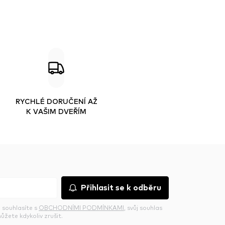
RYCHLÉ DORUČENÍ AŽ
K VAŠIM DVEŘÍM
Přihlasit se k odběru
 souhlasíte s
OBCHODNÍMI PODMÍNKAMI
, svůj souhlas
ůžete kdykoliv zrušit.