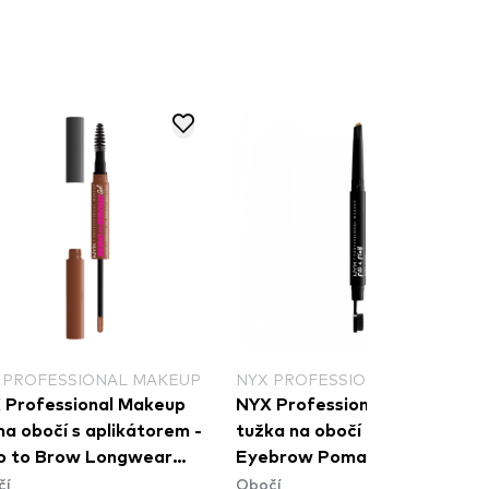
 PROFESSIONAL MAKEUP
NYX PROFESSIONAL MAKEUP
 Professional Makeup
NYX Professional Makeup
na obočí s aplikátorem -
tužka na obočí - Fill & Fluff
o to Brow Longwear
Eyebrow Pomade Pencil -
čí
Obočí
w Gel - Auburn
Blonde (FFEP01)