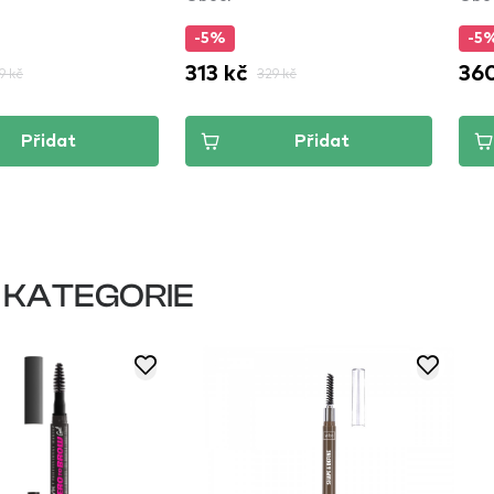
(ZT
-5%
-5
313 kč
360
9 kč
329 kč
Přidat
Přidat
 KATEGORIE