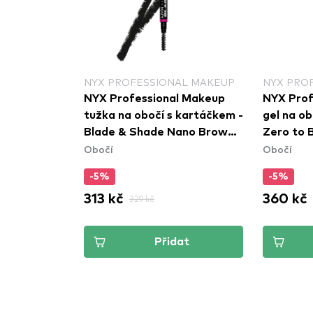
NYX PROFESSIONAL MAKEUP
NYX PRO
NYX Professional Makeup
NYX Prof
tužka na obočí s kartáčkem -
gel na ob
Blade & Shade Nano Brow
Zero to
Obočí
Obočí
Pencil - 12 Black
Brow Gel
-5%
-5%
313 kč
360 kč
329 kč
Přidat