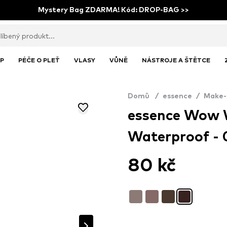
Mystery Bag ZDARMA! Kód: DROP-BAG >>
P
PÉČE O PLEŤ
VLASY
VŮNĚ
NÁSTROJE A ŠTĚTCE
Domů
/
essence
/
Make-
essence Wow 
Waterproof - 
80 kč