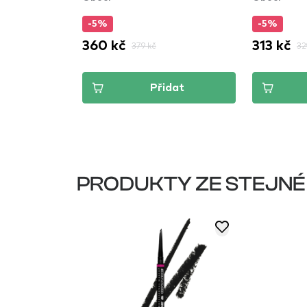
-5%
-5%
360 kč
313 kč
379 kč
32
dat
Přidat
PRODUKTY ZE STEJNÉ