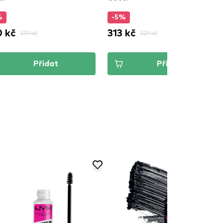
BG04)
%
-5%
 kč
313 kč
379 kč
329 kč
Přidat
Přidat