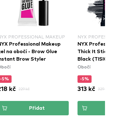
NYX PROFESSIONAL MAKEUP
NYX PROFESSIONAL MAKE
NYX Professional Makeup
NYX Professional Makeu
el na obočí - Brow Glue
Thick It Stick It! Brow Gel
Instant Brow Styler
Black (TISI08)
Obočí
Obočí
-5%
-5%
218 kč
313 kč
229 kč
329 kč
Přidat
Přidat