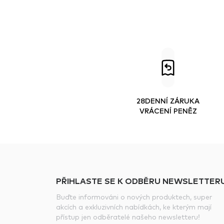
28DENNÍ ZÁRUKA
VRÁCENÍ PENĚZ
PŘIHLASTE SE K ODBĚRU NEWSLETTERU
Buďte informováni o nových produktech, super
akcích a exkluzivních nabídkách, ke kterým mají
přístup jen odběratelé našeho newsletteru!