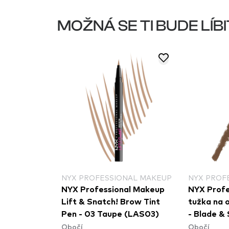
MOŽNÁ SE TI BUDE LÍBI
NAL MAKEUP
NYX PROFESSIONAL MAKEUP
NYX PROF
al Makeup
NYX Professional Makeup
NYX Profe
s kartáčkem
Lift & Snatch! Brow Tint
tužka na 
e Nano Brow
Pen - 03 Taupe (LAS03)
- Blade &
Obočí
Obočí
ette
Pencil - 