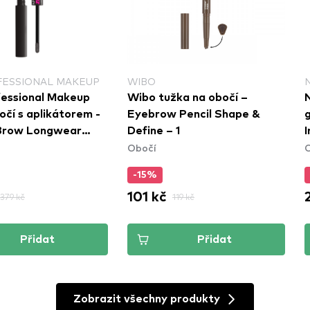
FESSIONAL MAKEUP
WIBO
essional Makeup
Wibo tužka na obočí –
očí s aplikátorem -
Eyebrow Pencil Shape &
g
 Brow Longwear
Define – 1
Obočí
 - Black (ZTBG08)
-15%
101 kč
379 kč
119 kč
Přidat
Přidat
Zobrazit všechny produkty