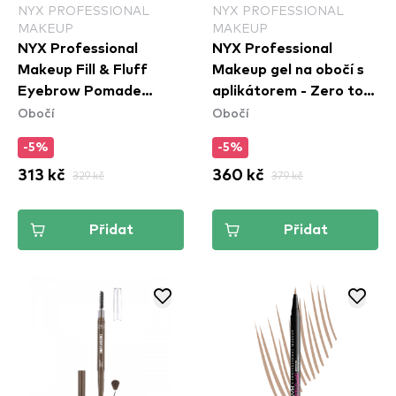
NYX PROFESSIONAL
NYX PROFESSIONAL
MAKEUP
MAKEUP
NYX Professional
NYX Professional
Makeup Fill & Fluff
Makeup gel na obočí s
Eyebrow Pomade
aplikátorem - Zero to
Obočí
Obočí
Pencil - Clear
Brow Longwear Brow
Gel - Black (ZTBG08)
-5%
-5%
313 kč
329 kč
360 kč
379 kč
Přidat
Přidat