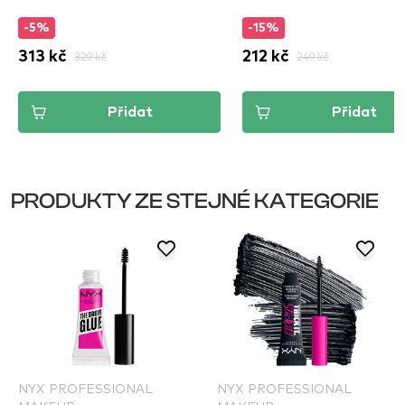
-5%
-15%
313 kč
329 kč
212 kč
249 kč
Přidat
Přidat
PRODUKTY ZE STEJNÉ KATEGORIE
NYX PROFESSIONAL
NYX PROFESSIONAL