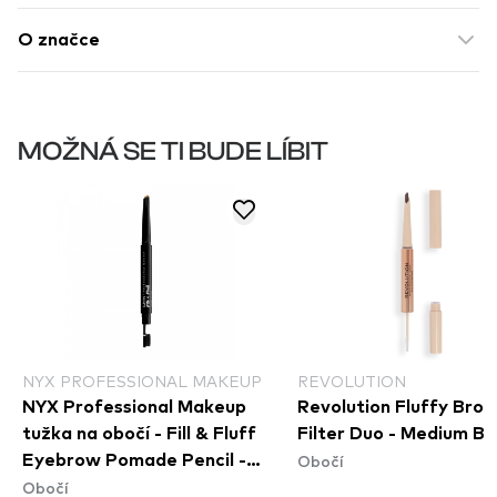
O značce
MOŽNÁ SE TI BUDE LÍBIT
NYX PROFESSIONAL MAKEUP
REVOLUTION
NYX Professional Makeup
Revolution Fluffy Bro
tužka na obočí - Fill & Fluff
Filter Duo - Medium B
Obočí
Eyebrow Pomade Pencil -
Obočí
Blonde (FFEP01)