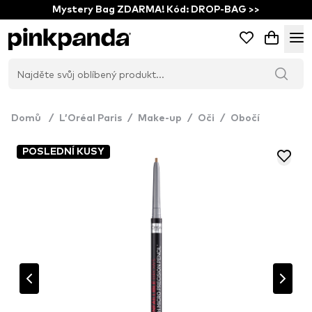
Mystery Bag ZDARMA! Kód: DROP-BAG >>
Domů
/
L’Oréal Paris
/
Make-up
/
Oči
/
Obočí
POSLEDNÍ KUSY