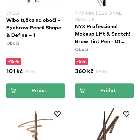
WIBO
NYX PROFESSIONAL
MAKEUP
Wibo tužka na obočí –
NYX Professional
Eyebrow Pencil Shape
Makeup Lift & Snatch!
& Define – 1
Brow Tint Pen - 01
Obočí
Obočí
Blonde (LAS01)
-15%
-5%
101 kč
119 kč
360 kč
379 kč
Přidat
Přidat