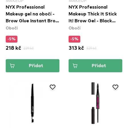
MAKEUP
MAKEUP
NYX Professional
NYX Professional
Makeup gel na obočí -
Makeup Thick It Stick
Brow Glue Instant Brow
It! Brow Gel - Black
Obočí
Obočí
Styler
(TISI08)
-5%
-5%
218 kč
229 kč
313 kč
329 kč
Přidat
Přidat