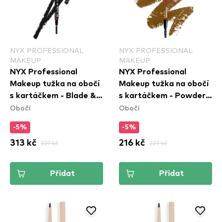
NYX PROFESSIONAL
NYX PROFESSIONAL
MAKEUP
MAKEUP
NYX Professional
NYX Professional
Makeup tužka na obočí
Makeup tužka na obočí
s kartáčkem - Blade &
s kartáčkem - Powder
Obočí
Obočí
Shade Nano Brow
Louder Brow Pencil -
Pencil - 12 Black
Blonde
-5%
-5%
313 kč
329 kč
216 kč
227 kč
Přidat
Přidat