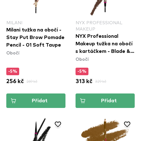
MILANI
NYX PROFESSIONAL
MAKEUP
Milani tužka na obočí -
NYX Professional
Stay Put Brow Pomade
Makeup tužka na obočí
Pencil - 01 Soft Taupe
s kartáčkem - Blade &
Obočí
Obočí
Shade Nano Brow
Pencil - 09 Brunette
-5%
-5%
256 kč
269 kč
313 kč
329 kč
Přidat
Přidat