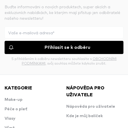
Buďte informováni o nových produktech, super akcích a
exkluzivních nabídkách, ke kterým mají přístup jen odběratelé
našeho newsletteru!
Přihlasit se k odběru
S přihlášením k odběru newsletteru souhlasíte s
OBCHODNÍMI
PODMÍNKAMI
, svůj souhlas můžete kdykoliv zrušit.
KATEGORIE
NÁPOVĚDA PRO
UŽIVATELE
Make-up
Nápověda pro uživatele
Péče o pleť
Kde je můj balíček
Vlasy