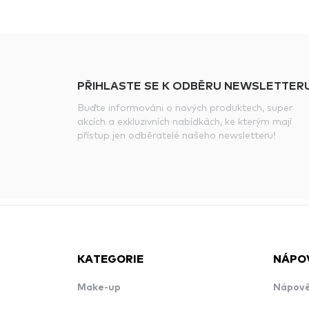
PŘIHLASTE SE K ODBĚRU NEWSLETTERU
Buďte informováni o nových produktech, super
akcích a exkluzivních nabídkách, ke kterým mají
přístup jen odběratelé našeho newsletteru!
KATEGORIE
NÁPO
Make-up
Nápově