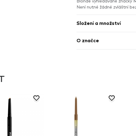
Blonde vyhledávané značky 
Není nutné žádné zvláštní be
Složení a množství
O značce
T