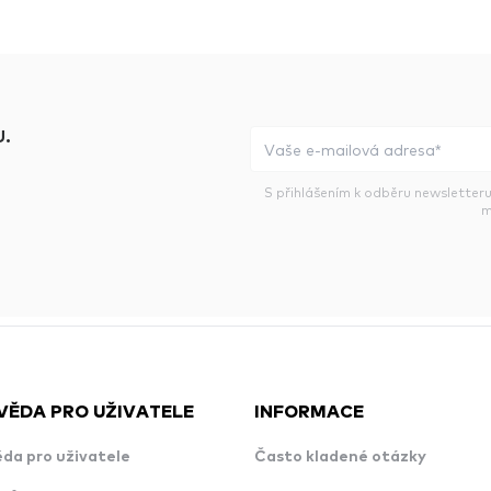
.
S přihlášením k odběru newsletteru
m
VĚDA PRO UŽIVATELE
INFORMACE
da pro uživatele
Často kladené otázky