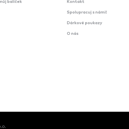
můj balíček
Kontakt
Spolupracuj s námi!
Dárkové poukazy
O nás
.o.