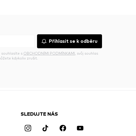
Přihlasit se k odběru
 souhlasíte s
OBCHODNÍMI PODMÍNKAMI
, svůj souhlas
ůžete kdykoliv zrušit.
SLEDUJTE NÁS