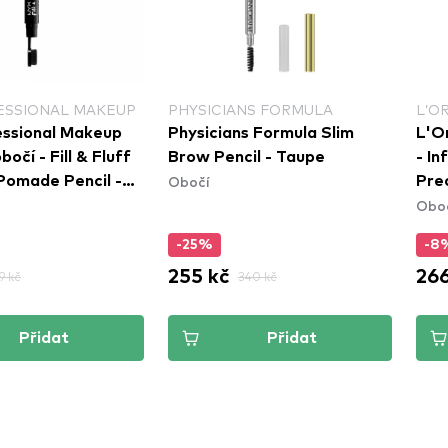
ESSIONAL MAKEUP
PHYSICIANS FORMULA
L’O
ssional Makeup
Physicians Formula Slim
L'Or
bočí - Fill & Fluff
Brow Pencil - Taupe
- In
Obočí
omade Pencil -
Prec
Obo
FEP01)
Blo
-25%
-8
255 kč
266
9 kč
340 kč
Přidat
Přidat