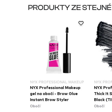
PRODUKTY ZE STEJNÉ
NYX PROFESSIONAL MAKEUP
NYX PRO
NYX Professional Makeup
NYX Prof
gel na obočí - Brow Glue
Thick It 
Instant Brow Styler
Black (T
Obočí
Obočí