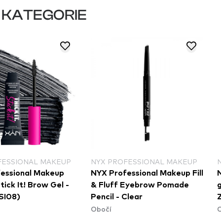
 KATEGORIE
FESSIONAL MAKEUP
NYX PROFESSIONAL MAKEUP
essional Makeup
NYX Professional Makeup Fill
Stick It! Brow Gel -
& Fluff Eyebrow Pomade
g
ISI08)
Pencil - Clear
Obočí