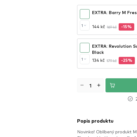
EXTRA: Barry M Fres
1
144 kč
169 kč
-15%
EXTRA: Revolution Su
Black
1
134 kč
179 kč
-25%
Popis produktu
Novinka! Oblíbený produkt M