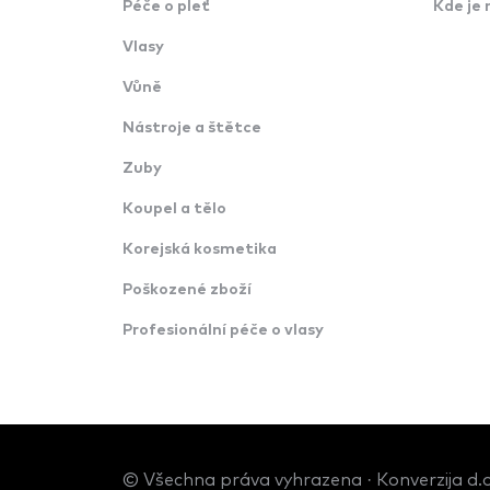
Péče o pleť
Kde je 
Vlasy
Vůně
Nástroje a štětce
Zuby
Koupel a tělo
Korejská kosmetika
Poškozené zboží
Profesionální péče o vlasy
© Všechna práva vyhrazena · Konverzija d.o