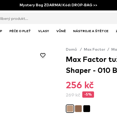
Mystery Bag ZDARMA! Kód: DROP-BAG >>
P
PÉČE O PLEŤ
VLASY
VŮNĚ
NÁSTROJE A ŠTĚTCE
Domů
/
Max Factor
/
Ma
Max Factor tu
Shaper - 010 
256 kč
269 kč
-5%