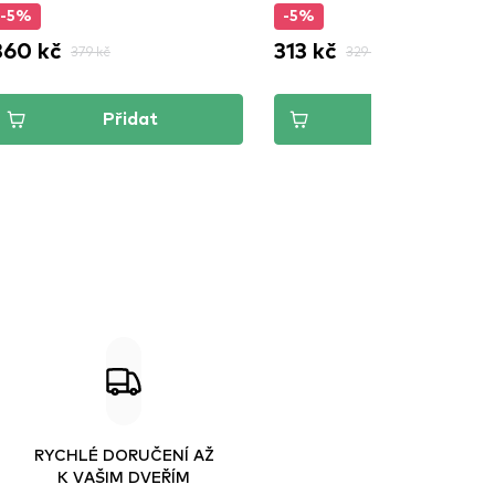
-5%
-5%
360 kč
313 kč
379 kč
329 kč
Přidat
Přidat
RYCHLÉ DORUČENÍ AŽ
K VAŠIM DVEŘÍM