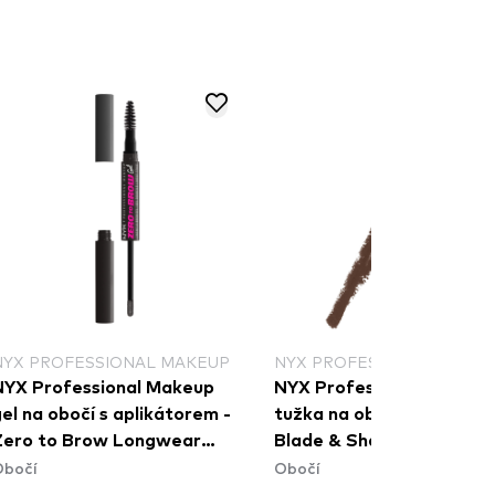
NYX PROFESSIONAL MAKEUP
NYX PROFESSIONAL MAKE
NYX Professional Makeup
NYX Professional Makeu
el na obočí s aplikátorem -
tužka na obočí s kartáčk
Zero to Brow Longwear
Blade & Shade Nano Bro
Obočí
Obočí
Brow Gel - Black (ZTBG08)
Pencil - 09 Brunette