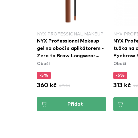
NYX PROFESSIONAL MAKEUP
NYX PROF
fy Brow
NYX Professional Makeup
NYX Profe
dium Brown
gel na obočí s aplikátorem -
tužka na o
Zero to Brow Longwear
Eyebrow P
Obočí
Obočí
Brow Gel - Auburn
Blonde (F
(ZTBG04)
-5%
-5%
360 kč
313 kč
379 kč
32
dat
Přidat