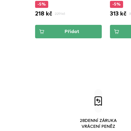
-5%
-5%
218 kč
313 kč
229 kč
3
Přidat
28DENNÍ ZÁRUKA
VRÁCENÍ PENĚZ