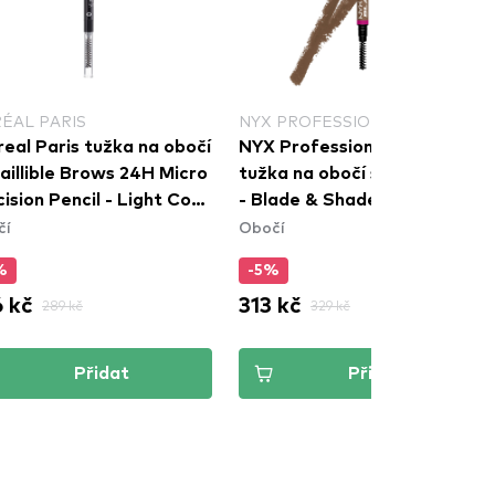
RÉAL PARIS
NYX PROFESSIONAL MAKEUP
eal Paris tužka na obočí
NYX Professional Makeup
faillible Brows 24H Micro
tužka na obočí s kartáčkem
ision Pencil - Light Cool
- Blade & Shade Nano Brow
čí
Obočí
nde
Pencil - 04 Taupe
%
-5%
 kč
313 kč
289 kč
329 kč
Přidat
Přidat