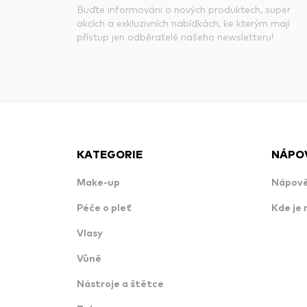
Buďte informováni o nových produktech, super
akcích a exkluzivních nabídkách, ke kterým mají
přístup jen odběratelé našeho newsletteru!
KATEGORIE
NÁPO
Make-up
Nápově
Péče o pleť
Kde je 
Vlasy
Vůně
Nástroje a štětce