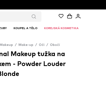
ZUBY
KOUPEL A TĚLO
KOREJSKÁ KOSMETIKA
 Makeup
/
Make-up
/
Oči
/
Obočí
nal Makeup tužka na
čkem - Powder Louder
Blonde