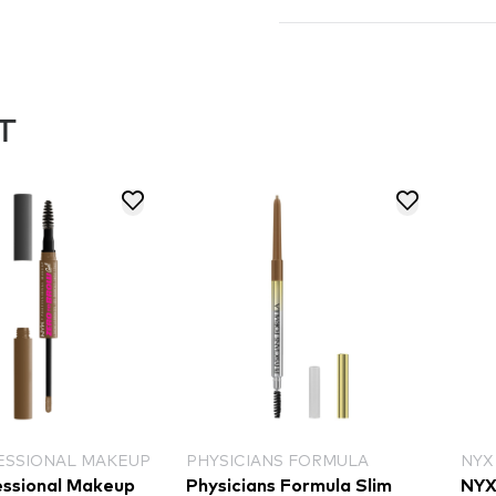
T
NS FORMULA
NYX PROFESSIONAL MAKEUP
NYX
s Formula Slim
NYX Professional Makeup
NYX