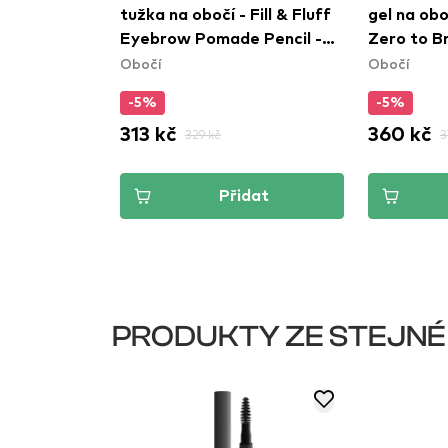
Fill & Fluff
gel na obočí s aplikátorem -
Brow Penc
Obočí
 Pencil -
Zero to Brow Longwear
Obočí
)
Brow Gel - Taupe (ZTBG03)
-5%
-25%
360 kč
255 kč
379 kč
3
dat
Přidat
PRODUKTY ZE STEJNÉ