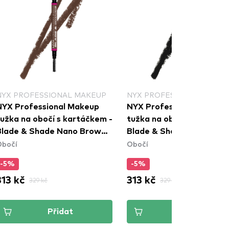
NYX PROFESSIONAL MAKEUP
NYX PROFESSIONAL MAKE
NYX Professional Makeup
NYX Professional Makeu
tužka na obočí s kartáčkem -
tužka na obočí s kartáčk
Blade & Shade Nano Brow
Blade & Shade Nano Bro
Obočí
Obočí
encil - 09 Brunette
Pencil - 12 Black
-5%
-5%
313 kč
313 kč
329 kč
329 kč
Přidat
Přidat