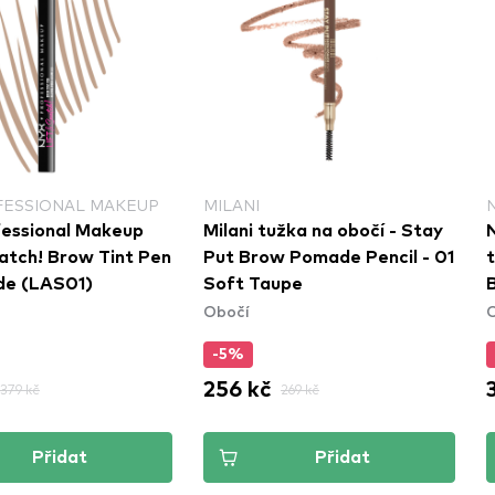
FESSIONAL MAKEUP
MILANI
essional Makeup
Milani tužka na obočí - Stay
natch! Brow Tint Pen
Put Brow Pomade Pencil - 01
nde (LAS01)
Soft Taupe
Obočí
P
-5%
256 kč
379 kč
269 kč
Přidat
Přidat