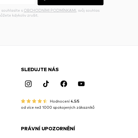
 souhlasíte s
OBCHODNÍMI PODMÍNKAMI
, svůj souhlas
ůžete kdykoliv zrušit.
SLEDUJTE NÁS
Hodnocení
4.5/5
od více než 1000 spokojených zákazníků
PRÁVNÍ UPOZORNĚNÍ