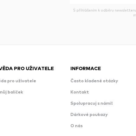
S přihlášením k odběru newsletteru
m
VĚDA PRO UŽIVATELE
INFORMACE
da pro uživatele
Často kladené otázky
můj balíček
Kontakt
Spolupracuj s námi!
Dárkové poukazy
O nás