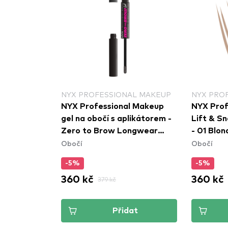
NYX PROFESSIONAL MAKEUP
NYX PRO
NYX Professional Makeup
NYX Prof
gel na obočí s aplikátorem -
Lift & S
Zero to Brow Longwear
- 01 Blo
Obočí
Obočí
Brow Gel - Black (ZTBG08)
-5%
-5%
360 kč
360 kč
379 kč
Přidat