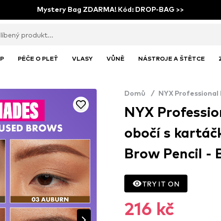
Mystery Bag ZDARMA! Kód: DROP-BAG >>
P
PÉČE O PLEŤ
VLASY
VŮNĚ
NÁSTROJE A ŠTĚTCE
Domů
/
NYX Professional
NYX Professio
obočí s kartá
Brow Pencil - 
TRY IT ON
216 kč