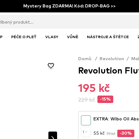
Mystery Bag ZDARMA! Kód: DROP-BAG >>
P
PÉČE O PLEŤ
VLASY
VŮNĚ
NÁSTROJE A ŠTĚTCE
Domů
/
Revolution
/
Ma
Revolution Fl
195 kč
229 kč
-15%
EXTRA: Wibo Oil Abs
1
55 kč
79 kč
-30%