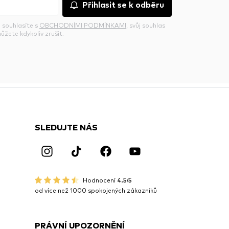
Přihlasit se k odběru
 souhlasíte s
OBCHODNÍMI PODMÍNKAMI
, svůj souhlas
ůžete kdykoliv zrušit.
SLEDUJTE NÁS
Hodnocení
4.5/5
od více než 1000 spokojených zákazníků
PRÁVNÍ UPOZORNĚNÍ