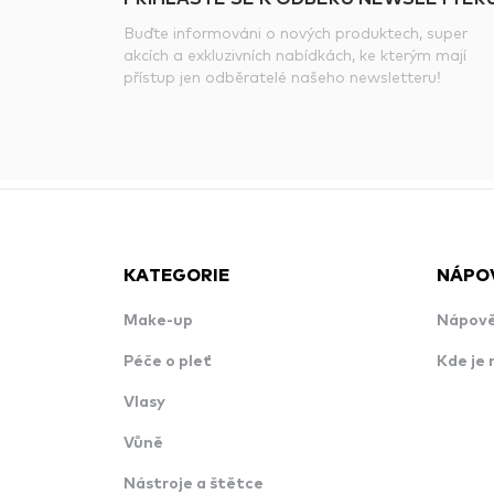
Buďte informováni o nových produktech, super
akcích a exkluzivních nabídkách, ke kterým mají
přístup jen odběratelé našeho newsletteru!
KATEGORIE
NÁPO
Make-up
Nápově
Péče o pleť
Kde je 
Vlasy
Vůně
Nástroje a štětce