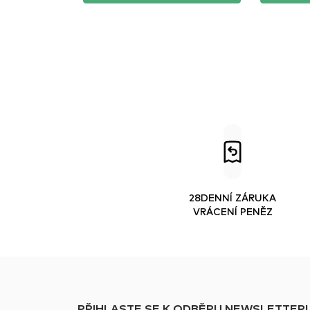
28DENNÍ ZÁRUKA
VRÁCENÍ PENĚZ
PŘIHLASTE SE K ODBĚRU NEWSLETTERU