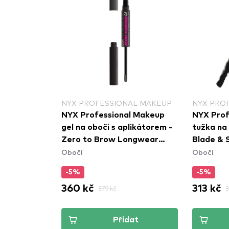
NYX PROFESSIONAL MAKEUP
NYX PRO
NYX Professional Makeup
NYX Prof
gel na obočí s aplikátorem -
tužka na
Zero to Brow Longwear
Blade & 
Obočí
Obočí
Brow Gel - Black (ZTBG08)
Pencil - 
-5%
-5%
360 kč
313 kč
379 kč
3
Přidat