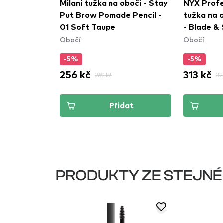
al Makeup
Milani tužka na obočí - Stay
NYX Profe
s kartáčkem
Put Brow Pomade Pencil -
tužka na 
e Nano Brow
01 Soft Taupe
- Blade &
Obočí
Obočí
colate
Pencil - 0
-5%
-5%
256 kč
313 kč
269 kč
32
dat
Přidat
PRODUKTY ZE STEJNÉ