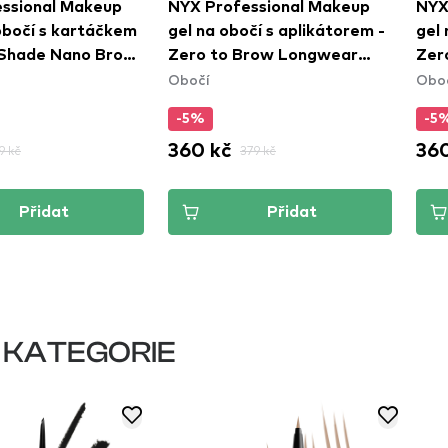
ssional Makeup
NYX Professional Makeup
NYX
obočí s kartáčkem
gel na obočí s aplikátorem -
gel 
 Shade Nano Brow
Zero to Brow Longwear
Zer
Obočí
Obo
9 Brunette
Brow Gel - Taupe (ZTBG03)
Bro
(ZT
-5%
-5
360 kč
360
9 kč
379 kč
Přidat
Přidat
 KATEGORIE