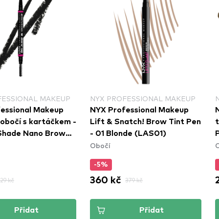
FESSIONAL MAKEUP
NYX PROFESSIONAL MAKEUP
essional Makeup
NYX Professional Makeup
 obočí s kartáčkem -
Lift & Snatch! Brow Tint Pen
Shade Nano Brow
- 01 Blonde (LAS01)
Obočí
12 Black
P
-5%
360 kč
29 kč
379 kč
Přidat
Přidat