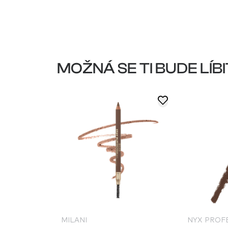
MOŽNÁ SE TI BUDE LÍBI
NAL MAKEUP
MILANI
NYX PROF