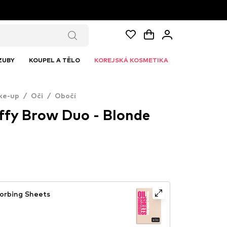
ZUBY
KOUPEL A TĚLO
KOREJSKÁ KOSMETIKA
ke-up
/
Oči
/
Obočí
uffy Brow Duo - Blonde
orbing Sheets