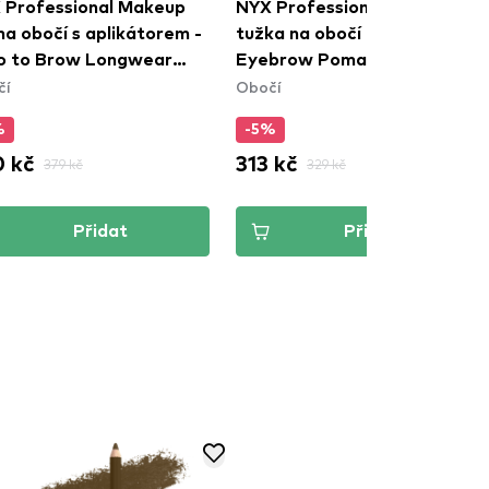
 Professional Makeup
NYX Professional Makeup
na obočí s aplikátorem -
tužka na obočí - Fill & Fluff
o to Brow Longwear
Eyebrow Pomade Pencil -
čí
Obočí
w Gel - Auburn
Blonde (FFEP01)
BG04)
%
-5%
 kč
313 kč
379 kč
329 kč
Přidat
Přidat