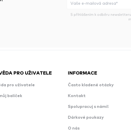
S přihlášením k odběru newsletteru
m
VĚDA PRO UŽIVATELE
INFORMACE
da pro uživatele
Často kladené otázky
můj balíček
Kontakt
Spolupracuj s námi!
Dárkové poukazy
O nás