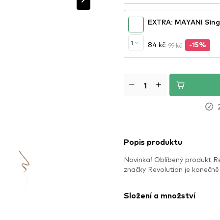
EXTRA: MAYANI Sing
1
84 kč
99 kč
-15%
Popis produktu
Novinka! Oblíbený produkt R
značky Revolution je koneč
Složení a množství