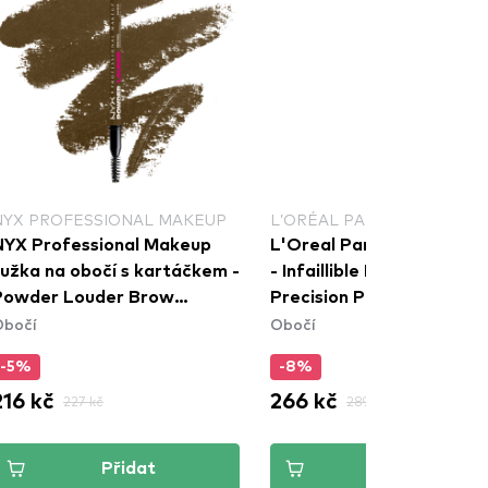
NYX PROFESSIONAL MAKEUP
L’ORÉAL PARIS
NYX Professional Makeup
L'Oreal Paris tužka na ob
tužka na obočí s kartáčkem -
- Infaillible Brows 24H Mi
Powder Louder Brow
Precision Pencil - Blonde
Obočí
Obočí
encil - Taupe
-5%
-8%
216 kč
266 kč
227 kč
289 kč
Přidat
Přidat